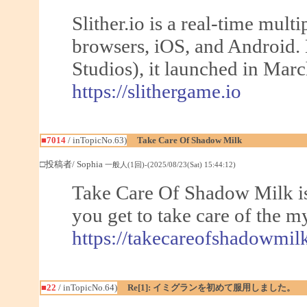
Slither.io is a real-time mul
browsers, iOS, and Android
Studios), it launched in Marc
https://slithergame.io
■7014
/ inTopicNo.63)
Take Care Of Shadow Milk
□投稿者/ Sophia
一般人(1回)-(2025/08/23(Sat) 15:44:12)
Take Care Of Shadow Milk is
you get to take care of the 
https://takecareofshadowmil
■22
/ inTopicNo.64)
Re[1]: イミグランを初めて服用しました。