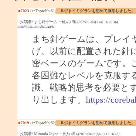
■7023
/ inTopicNo.61)
Re[3]: イミグランを初めて服用しました。
□投稿者/ まち針ゲーム
一般人(1回)-(2025/09/04(Thu) 16:20:36)
http://https://coreball.gg/ja
まち針ゲームは、プレイ
げ、以前に配置された針
密ベースのゲームです。
各困難なレベルを克服す
識、戦略的思考を必要と
り出します。
https://corebal
■7019
/ inTopicNo.62)
Re[2]: イミグランを初めて服用しました。
□投稿者/ Miranda Joyee
一般人(1回)-(2025/08/25(Mon) 17:16:48)