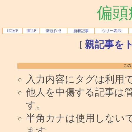
偏頭
HOME
HELP
新規作成
新着記事
ツリー表示
[
親記事を
この
入力内容にタグは利用
他人を中傷する記事は
す。
半角カナは使用しない
ます。