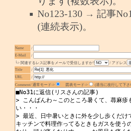
ります(複数表示)。
No123-130 → 記
(連続表示)。
Name
/
E-Mail
/
└> 関連するレス記事をメールで受信しますか?
/ アドレス
Title
/
URL
/
Comment/ 通常モード->
図表モード->
(適当に改行して下さい