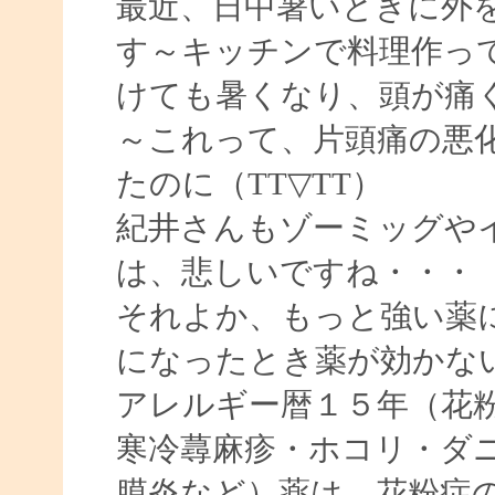
最近、日中暑いときに外
す～キッチンで料理作っ
けても暑くなり、頭が痛
～これって、片頭痛の悪
たのに（TT▽TT）
紀井さんもゾーミッグや
は、悲しいですね・・・
それよか、もっと強い薬
になったとき薬が効かな
アレルギー暦１５年（花
寒冷蕁麻疹・ホコリ・ダ
膜炎など）薬は、花粉症