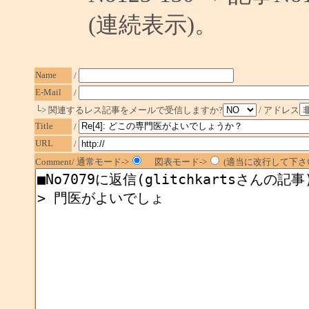
(連続表示)。
Name
/
E-Mail
/
└> 関連するレス記事をメールで受信しますか?
/ アドレス
Title
/
URL
/
Comment/ 通常モード->
図表モード->
(適当に改行して下さい