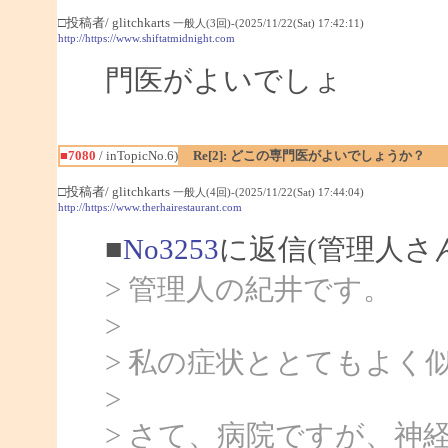
□投稿者/ glitchkarts
一般人(3回)-(2025/11/22(Sat) 17:42:11)
http://https://www.shiftatmidnight.com
門医がよいでしょ
■7080
/ inTopicNo.6)
Re[2]: どこの専門医がよいでしょうか？
□投稿者/ glitchkarts
一般人(4回)-(2025/11/22(Sat) 17:44:04)
http://https://www.therhairestaurant.com
■
No3253
に返信(管理人さ
> 管理人の紀井です。
>
> 私の症状ととてもよ
>
> さて、病院ですが、神