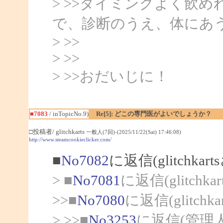
> >>タイミングよく飲
で、診断のうえ、体にあ
> >>
> >>
> >>おだいじに！
■7083
/ inTopicNo.9)
Re[5]: どこの専門医がよいでしょうか？
□投稿者/ glitchkarts
一般人(7回)-(2025/11/22(Sat) 17:46:08)
http://www.steamcookieclicker.com/
■
No7082
に返信(glitchka
> ■
No7081
に返信(glitchk
>>■
No7080
に返信(glitch
> >>■
No3253
に返信(管理