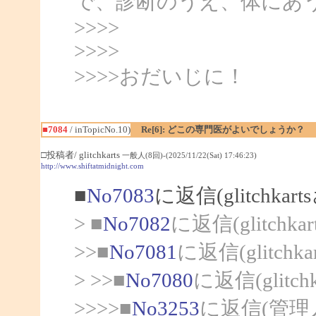
で、診断のうえ、体にあ
>>>>
>>>>
>>>>おだいじに！
■7084
/ inTopicNo.10)
Re[6]: どこの専門医がよいでしょうか？
□投稿者/ glitchkarts
一般人(8回)-(2025/11/22(Sat) 17:46:23)
http://www.shiftatmidnight.com
■
No7083
に返信(glitchka
> ■
No7082
に返信(glitchk
>>■
No7081
に返信(glitch
> >>■
No7080
に返信(glitc
>>>>■
No3253
に返信(管理