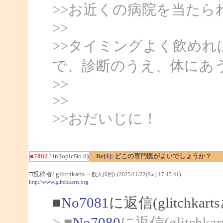
>>お近くの病院を当た
>>
>>タイミングよく飲め
で、診断のうえ、体にあ
>>
>>
>>おだいじに！
■7082
/ inTopicNo.8)
Re[4]: どこの専門医がよいでしょうか？
□投稿者/ glitchkarts
一般人(6回)-(2025/11/22(Sat) 17:45:41)
http://www.glitchkarts.org
■
No7081
に返信(glitchka
> ■
No7080
に返信(glitchk