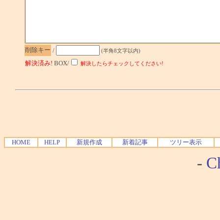
削除キー
/
(半角8文字以内)
解決済み!
BOX/
解決したらチェックしてください!
HOME
HELP
新規作成
新着記事
ツリー表示
-
Ch