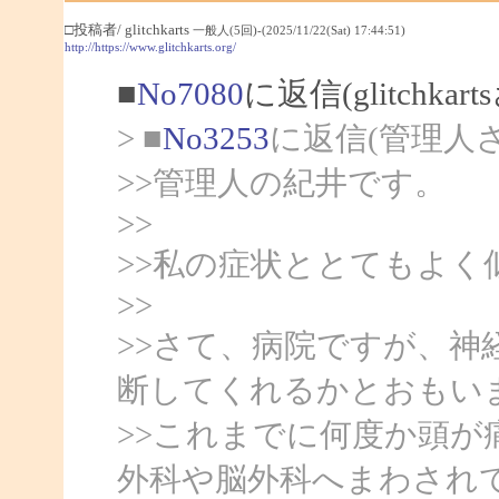
□投稿者/ glitchkarts
一般人(5回)-(2025/11/22(Sat) 17:44:51)
http://https://www.glitchkarts.org/
■
No7080
に返信(glitchka
> ■
No3253
に返信(管理人
>>管理人の紀井です。
>>
>>私の症状ととてもよ
>>
>>さて、病院ですが、神
断してくれるかとおもい
>>これまでに何度か頭が
外科や脳外科へまわされ