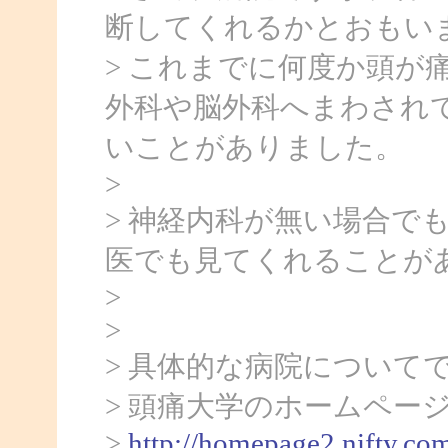
断してくれるかとおもい
> これまでに何度か頭が
外科や脳外科へまわされ
いことがありました。
>
> 神経内科が無い場合で
医でも見てくれることが
>
>
> 具体的な病院について
> 頭痛大学のホームペー
>
http://homepage2.nifty.co