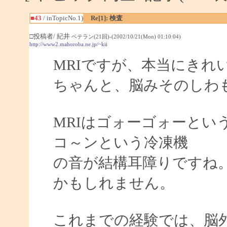
■43
/ inTopicNo.1)
Re[1]: 検査
□投稿者/ 紀井
ベテラン(21回)-(2002/10/21(Mon) 01:10:04)
http://www2.mahoroba.ne.jp/~kii
MRIですが、本当にきれ
ちゃんと、脳みそのしわも
MRIはゴォーゴォーとい
コ～ンという冷凍機
の音が結構耳障りですね
かもしれません。
これまでの経験では、脳