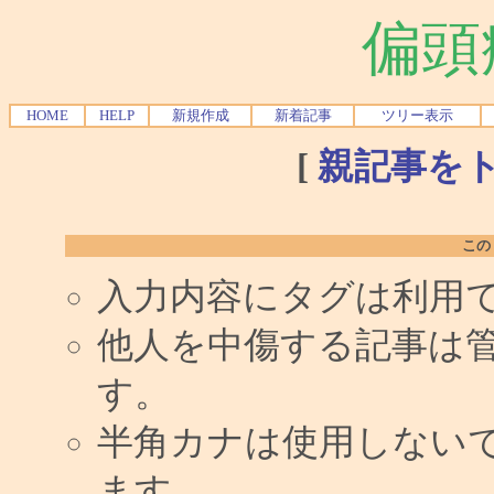
偏頭
HOME
HELP
新規作成
新着記事
ツリー表示
[
親記事を
この
入力内容にタグは利用
他人を中傷する記事は
す。
半角カナは使用しない
ます。