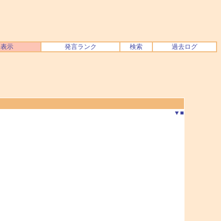
ク表示
発言ランク
検索
過去ログ
▼
■