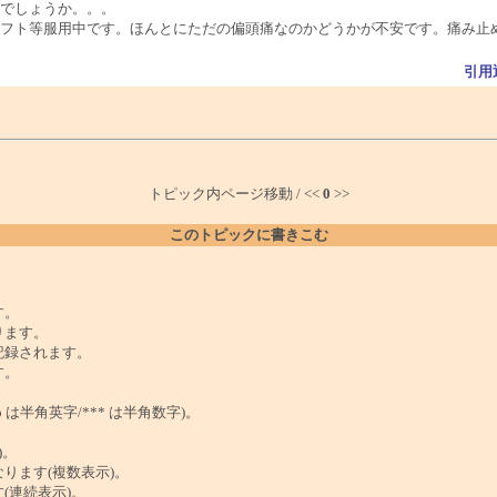
でしょうか。。。
フト等服用中です。ほんとにただの偏頭痛なのかどうかが不安です。痛み止
引用
トピック内ページ移動 / <<
0
>>
このトピックに書きこむ
。
す。
ります。
記録されます。
す。
は半角英字/*** は半角数字)。
)。
ンクになります(複数表示)。
ます(連続表示)。