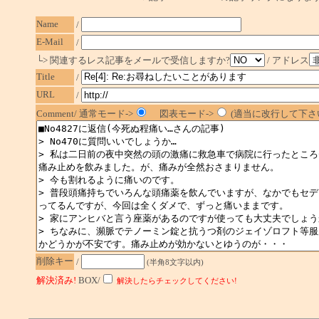
Name
/
E-Mail
/
└> 関連するレス記事をメールで受信しますか?
/ アドレス
Title
/
URL
/
Comment/ 通常モード->
図表モード->
(適当に改行して下さい
削除キー
/
(半角8文字以内)
解決済み!
BOX/
解決したらチェックしてください!