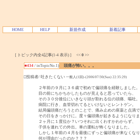
HOME
HELP
新規作成
新着記事
[ トピック内全4記事(1-4 表示) ] <<
0
>>
■434
/ inTopicNo.1)
頭痛が怖い。。。
□投稿者/ 吐きたくない
一般人(1回)-(2006/07/30(Sun) 22:35:29)
２年前の９月に３６歳で初めて偏頭痛を経験しました。
目の前にちかちかしたものが見えると思っていたら、
その３０分後位にいきなり頭が割れる位の頭痛、嘔吐。
病院に行き、血管切れてるといけないとレントゲン。
結局偏頭痛だろうとのことで、痛み止めの座薬と点滴で
その日をきっかけに。度々偏頭痛が起きるようになりま
２ヶ月に１度位か？いつそれに出くわすかわからず、
子供を連れての外出。車の運転が怖くなりました。
しかし１年前の４月を最後にずっと偏頭痛が来なくなり
何が理由だったのか？？？