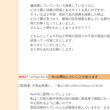
偏頭痛についていろいろ検索しているうちに、
ピロリ菌と頭痛の関係とあるサイトを見たのですが、
そういえば２年前、初めてあの頭痛を経験した時は、
ピロリ菌が見つかり、駆除の抗生物質を飲んでいる最中
何だか怖くなってしまいました。
そんなこと聞かれたことありますか？？？
どちらにしても今日は小学校の見回りや子供の英語の送
頑張って一日過ごすとします。
ありがとうございました。
また何かあればお願いします♪
■4827
/ inTopicNo.4)
Re:お尋ねしたいことがあります
□投稿者/ 今死ぬ程痛い…
一般人(1回)-(2009/12/20(Sun) 10:48:49)
No470
に質問いいでしょうか…
私は二日前の夜中突然の頭の激痛に救急車で病院に行っ
今も割れるように痛いのです。
普段頭痛持ちでいろんな頭痛薬を飲んでいますが、なか