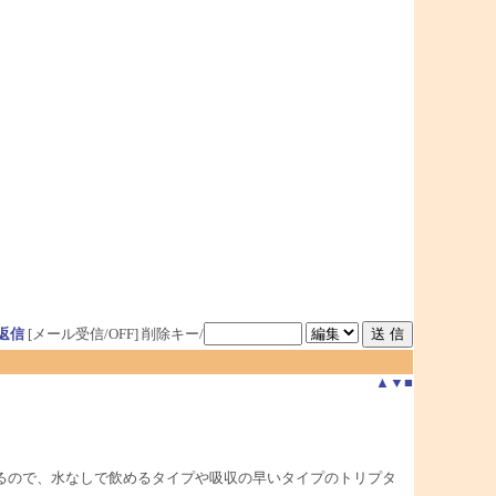
返信
[メール受信/OFF]
削除キー/
▲
▼
■
るので、水なしで飲めるタイプや吸収の早いタイプのトリプタ