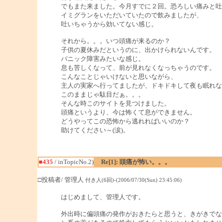
でもまた来ました。今月すでに２回。恐ろしい痛みと吐
イミグランをいただいていたので飲みましたが、
吐いちゃうから効いてない感じ。
それから。。。いつ頭痛が来るのか？
子供の夏休みだというのに、出かけられないんです。
パニック障害みたいな感じ。
息も苦しくなって、前が見れなくなっちゃうのです。
こんなことじゃいけないと思いながら、
主人の実家へ行ってましたが、ドキドキして夜も眠れな
このままじゃ駄目だぁ。。。
そんな時このサイトを見つけました。
頭痛というより、今は怖くて息ができません。
どうやってこの恐怖から逃れればいいのか？
助けてください～(涙)。
■435
/ inTopicNo.2)
Re[1]: 頭痛が怖い。。。
□投稿者/ 管理人
付き人(6回)-(2006/07/30(Sun) 23:45:06)
はじめまして、管理人です。
外出時に偏頭痛の発作がおきたらと思うと、きがきでな