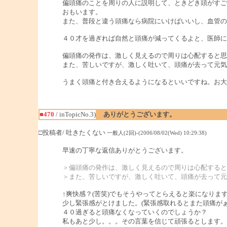
偏頭痛のことを周りの人に説明して、ときどき頭がすご
おもいます。
また、普段と違う頭痛なら病院にいけばいいし、血管の
４０才を過ぎれば自然と頭痛が減ってくるよと、医師に
偏頭痛の発作は、激しく見えるので周りは心配すると思
また、苦しいですが、激しく吐いて、頭痛が去って元気
うまく頭痛と付き合えるようになるといいですね。お大
■470
/ inTopicNo.3)
ありがとうございます。
□投稿者/ 吐きたくない
一般人(2回)-(2006/08/02(Wed) 10:29:38)
早速の丁寧な返信ありがとうございます。
＞偏頭痛の発作は、激しく見えるので周りは心配すると
＞また、苦しいですが、激しく吐いて、頭痛が去って元
↑爽快感？(苦笑)でもそうやってとらえると楽になりま
少し緊張感がとけました。(緊張感取れるとまた頭痛がぁ
４０過ぎると頭痛なくなっていくのでしょうか？
私もあと少し。。。その言葉を信じて頑張るとします。