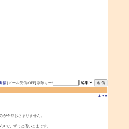
返信
[メール受信/OFF]
削除キー/
▲
▼
■
みが全然おさまりません。
ダメで、ずっと痛いままです。