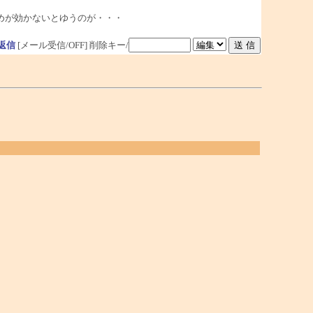
めが効かないとゆうのが・・・
返信
[メール受信/OFF]
削除キー/