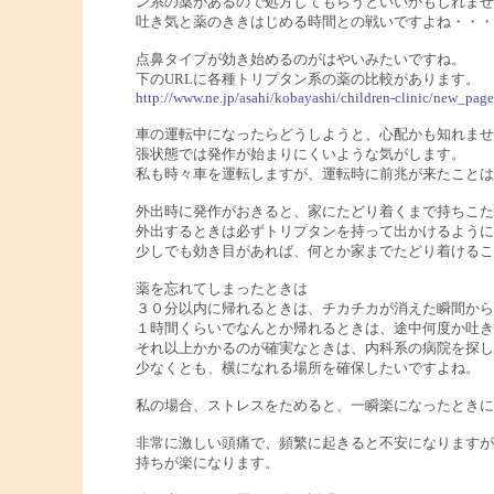
ン系の薬があるので処方してもらうといいかもしれませ
吐き気と薬のききはじめる時間との戦いですよね・・・
点鼻タイプが効き始めるのがはやいみたいですね。
下のURLに各種トリプタン系の薬の比較があります。
http://www.ne.jp/asahi/kobayashi/children-clinic/new_pa
車の運転中になったらどうしようと、心配かも知れませ
張状態では発作が始まりにくいような気がします。
私も時々車を運転しますが、運転時に前兆が来たことは
外出時に発作がおきると、家にたどり着くまで持ちこた
外出するときは必ずトリプタンを持って出かけるように
少しでも効き目があれば、何とか家までたどり着けるこ
薬を忘れてしまったときは
３０分以内に帰れるときは、チカチカが消えた瞬間から
１時間くらいでなんとか帰れるときは、途中何度か吐き
それ以上かかるのが確実なときは、内科系の病院を探し
少なくとも、横になれる場所を確保したいですよね。
私の場合、ストレスをためると、一瞬楽になったときに
非常に激しい頭痛で、頻繁に起きると不安になりますが
持ちが楽になります。