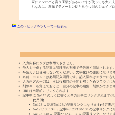
家にアンヒバと言う座薬があるのですが使っても大丈夫
ちなみに、瀕脈でテノーミン錠と抗うつ剤のジェイゾロ
このトピックをツリーで一括表示
入力内容にタグは利用できません。
他人を中傷する記事は管理者の判断で予告無く削除されます
半角カナは使用しないでください。文字化けの原因になりま
名前、コメントは必須記入項目です。記入漏れはエラーにな
入力内容の一部は、次回投稿時の手間を省くためブラウザに
削除キーを覚えておくと、自分の記事の編集・削除ができま
URLは自動的にリンクされます。
記事中に No*** のように書くとその記事にリンクされます(No 
使用例)
No123 → 記事No123の記事リンクになります(指定表示
No123,130,134 → 記事No123/130/134 の記事リ
No123-130 → 記事No123～130 の記事リンクになり