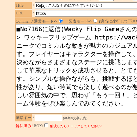
Title
/
URL
/
Comment/ 通常モード->
図表モード->
(適当に改行して下さい
削除キー
/
(半角8文字以内)
解決済み!
BOX/
解決したらチェックしてください!