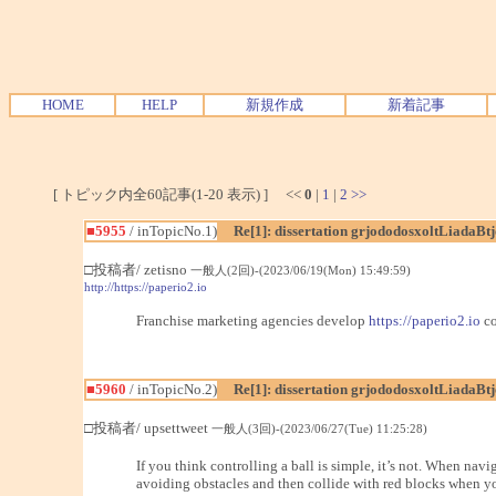
HOME
HELP
新規作成
新着記事
[ トピック内全60記事(1-20 表示) ] <<
0
|
1
|
2
>>
■5955
/ inTopicNo.1)
Re[1]: dissertation grjododosxoltLiadaBt
□投稿者/ zetisno
一般人(2回)-(2023/06/19(Mon) 15:49:59)
http://https://paperio2.io
Franchise marketing agencies develop
https://paperio2.io
co
■5960
/ inTopicNo.2)
Re[1]: dissertation grjododosxoltLiadaBt
□投稿者/ upsettweet
一般人(3回)-(2023/06/27(Tue) 11:25:28)
If you think controlling a ball is simple, it’s not. When navi
avoiding obstacles and then collide with red blocks when you