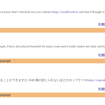
t you know that I checked out your website
https://wordleweb.io
and that I thought it
引用
eople, I have also played baseball for many years and it really makes me relax and 
引用
tjopingh
ことができますか 2048 個の信じられないほどのカップケーキ
https://cupca
引用
tjopingh