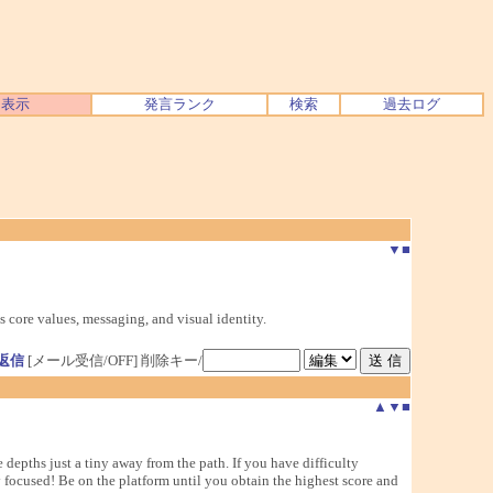
ク表示
発言ランク
検索
過去ログ
▼
■
 core values, messaging, and visual identity.
返信
[メール受信/OFF]
削除キー/
▲
▼
■
e depths just a tiny away from the path. If you have difficulty
y focused! Be on the platform until you obtain the highest score and