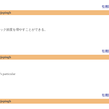
引用
tjopingh
ック頻度を増やすことができる。
引用
tjopingh
s particular
引用
tjopingh