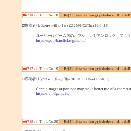
■6710
/ inTopicNo.18)
Re[2]: dissertation grjododosxoltLiadaB
□投稿者/ Bikotre
一般人(1回)-(2025/01/02(Thu) 16:44:24)
ユーザーはゲーム内のオプションをアンロックしてクリ
https://spacebarclickergame.io/
■6717
/ inTopicNo.19)
Re[2]: dissertation grjododosxoltLiadaB
□投稿者/ Uyhrew
一般人(1回)-(2025/01/06(Mon) 18:58:57)
Certain stages or portions may make better use of a character'
https://run-3game.io/
■6719
/ inTopicNo.20)
Re[4]: dissertation grjododosxoltLiadaB