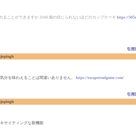
ることができますか 2048 個の信じられないほどのカップケーキ
https://365
引用
tjopingh
な気分を味わえることは間違いありません。
https://escaperoadgame.com/
引用
tjopingh
キサイティングな新機能