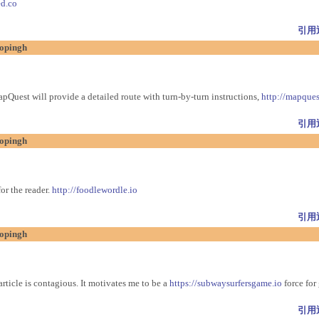
ed.co
引用
jopingh
pQuest will provide a detailed route with turn-by-turn instructions,
http://mapques
引用
jopingh
for the reader.
http://foodlewordle.io
引用
jopingh
rticle is contagious. It motivates me to be a
https://subwaysurfersgame.io
force for
引用