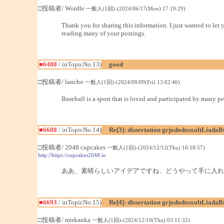
□投稿者/ Wordle
一般人(1回)-(2024/06/17(Mon) 17:19:29)
Thank you for sharing this information. I just wanted to le
reading many of your postings.
■6480
/ inTopicNo.13)
good
□投稿者/ lancho
一般人(1回)-(2024/08/09(Fri) 13:02:46)
Baseball is a sport that is loved and participated by many p
■6688
/ inTopicNo.14)
Re[3]: dissertation grjododosxoltLiadaB
□投稿者/ 2048 cupcakes
一般人(1回)-(2024/12/12(Thu) 16:18:57)
http://https://cupcakes2048.io
ああ、素晴らしいアイデアですね、どうやって手に入れる
■6693
/ inTopicNo.15)
Re[4]: dissertation grjododosxoltLiadaB
□投稿者/ mirkanka
一般人(1回)-(2024/12/19(Thu) 03:11:32)