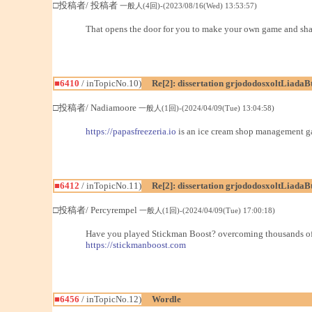
□投稿者/ 投稿者
一般人(4回)-(2023/08/16(Wed) 13:53:57)
That opens the door for you to make your own game and shar
■6410
/ inTopicNo.10)
Re[2]: dissertation grjododosxoltLiadaB
□投稿者/ Nadiamoore
一般人(1回)-(2024/04/09(Tue) 13:04:58)
https://papasfreezeria.io
is an ice cream shop management gam
■6412
/ inTopicNo.11)
Re[2]: dissertation grjododosxoltLiadaB
□投稿者/ Percyrempel
一般人(1回)-(2024/04/09(Tue) 17:00:18)
Have you played Stickman Boost? overcoming thousands of ob
https://stickmanboost.com
■6456
/ inTopicNo.12)
Wordle