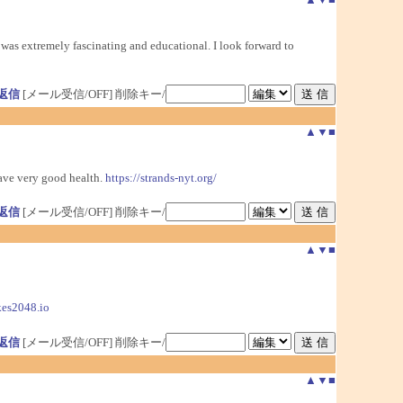
 was extremely fascinating and educational. I look forward to
返信
[メール受信/OFF]
削除キー/
▲
▼
■
have very good health.
https://strands-nyt.org/
返信
[メール受信/OFF]
削除キー/
▲
▼
■
kes2048.io
返信
[メール受信/OFF]
削除キー/
▲
▼
■