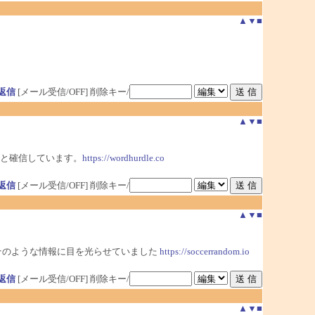
▲
▼
■
返信
[メール受信/OFF]
削除キー/
▲
▼
■
ると確信しています。
https://wordhurdle.co
返信
[メール受信/OFF]
削除キー/
▲
▼
■
そのような情報に目を光らせていました
https://soccerrandom.io
返信
[メール受信/OFF]
削除キー/
▲
▼
■