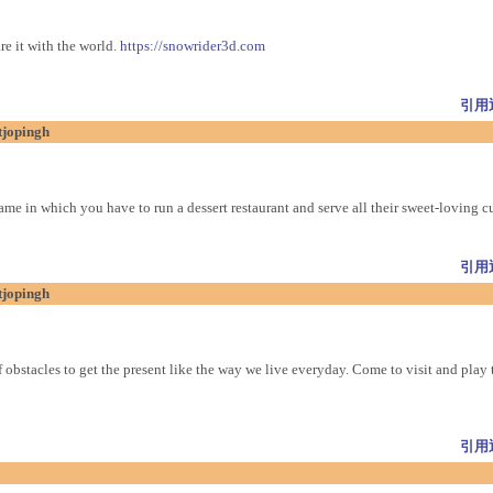
e it with the world.
https://snowrider3d.com
引用
tjopingh
e in which you have to run a dessert restaurant and serve all their sweet-loving c
引用
tjopingh
stacles to get the present like the way we live everyday. Come to visit and play 
引用