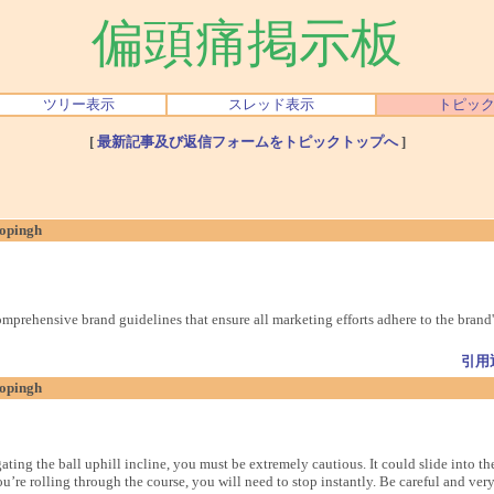
偏頭痛掲示板
ツリー表示
スレッド表示
トピッ
[
最新記事及び返信フォームをトピックトップへ
]
jopingh
mprehensive brand guidelines that ensure all marketing efforts adhere to the brand's
引用
jopingh
gating the ball uphill incline, you must be extremely cautious. It could slide into th
’re rolling through the course, you will need to stop instantly. Be careful and ver