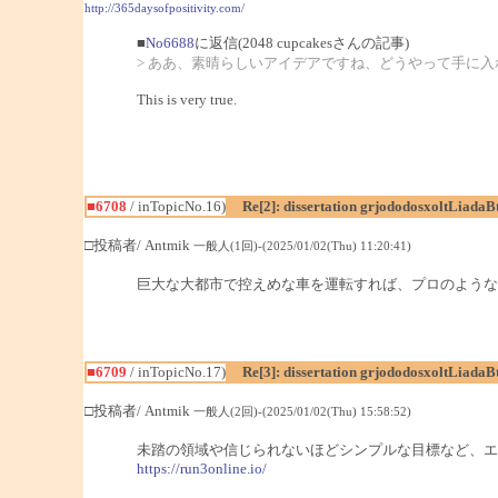
http://365daysofpositivity.com/
■
No6688
に返信(2048 cupcakesさんの記事)
> ああ、素晴らしいアイデアですね、どうやって手に入れ
This is very true.
■6708
/ inTopicNo.16)
Re[2]: dissertation grjododosxoltLiadaB
□投稿者/ Antmik
一般人(1回)-(2025/01/02(Thu) 11:20:41)
巨大な大都市で控えめな車を運転すれば、プロのよう
■6709
/ inTopicNo.17)
Re[3]: dissertation grjododosxoltLiadaB
□投稿者/ Antmik
一般人(2回)-(2025/01/02(Thu) 15:58:52)
未踏の領域や信じられないほどシンプルな目標など、エ
https://run3online.io/