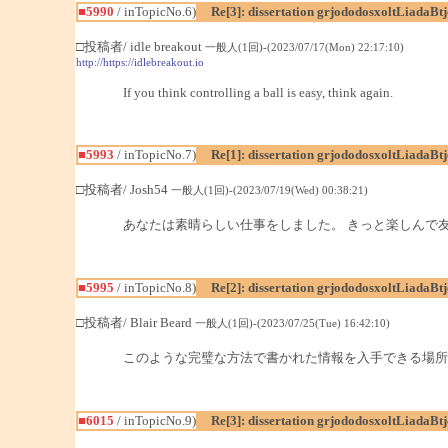
■5990
/ inTopicNo.6)
Re[3]: dissertation grjododosxoltLiadaBt
□投稿者/ idle breakout
一般人(1回)-(2023/07/17(Mon) 22:17:10)
http://https://idlebreakout.io
If you think controlling a ball is easy, think again.
■5993
/ inTopicNo.7)
Re[1]: dissertation grjododosxoltLiadaBt
□投稿者/ Josh54
一般人(1回)-(2023/07/19(Wed) 00:38:21)
あなたは素晴らしい仕事をしました。 きっと楽しんで
■5995
/ inTopicNo.8)
Re[2]: dissertation grjododosxoltLiadaBt
□投稿者/ Blair Beard
一般人(1回)-(2023/07/25(Tue) 16:42:10)
このような完璧な方法で書かれた情報を入手できる場所
■6015
/ inTopicNo.9)
Re[3]: dissertation grjododosxoltLiadaBt