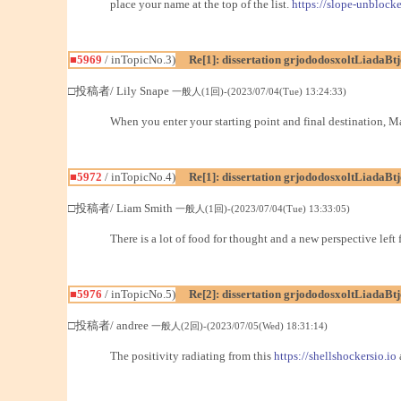
place your name at the top of the list.
https://slope-unblock
■5969
/ inTopicNo.3)
Re[1]: dissertation grjododosxoltLiadaBt
□投稿者/ Lily Snape
一般人(1回)-(2023/07/04(Tue) 13:24:33)
When you enter your starting point and final destination, Ma
■5972
/ inTopicNo.4)
Re[1]: dissertation grjododosxoltLiadaBt
□投稿者/ Liam Smith
一般人(1回)-(2023/07/04(Tue) 13:33:05)
There is a lot of food for thought and a new perspective left 
■5976
/ inTopicNo.5)
Re[2]: dissertation grjododosxoltLiadaBt
□投稿者/ andree
一般人(2回)-(2023/07/05(Wed) 18:31:14)
The positivity radiating from this
https://shellshockersio.io
a