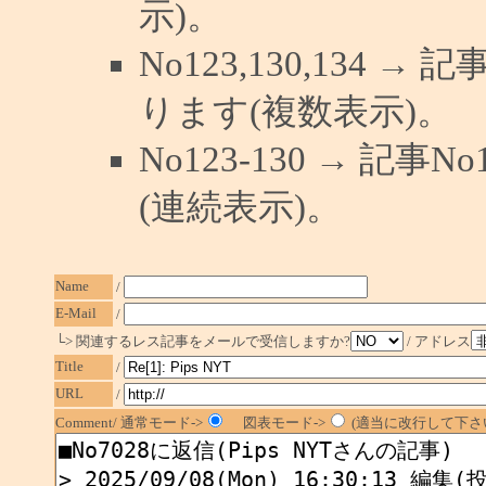
示)。
No123,130,134 →
ります(複数表示)。
No123-130 → 記
(連続表示)。
Name
/
E-Mail
/
└> 関連するレス記事をメールで受信しますか?
/ アドレス
Title
/
URL
/
Comment/ 通常モード->
図表モード->
(適当に改行して下さい