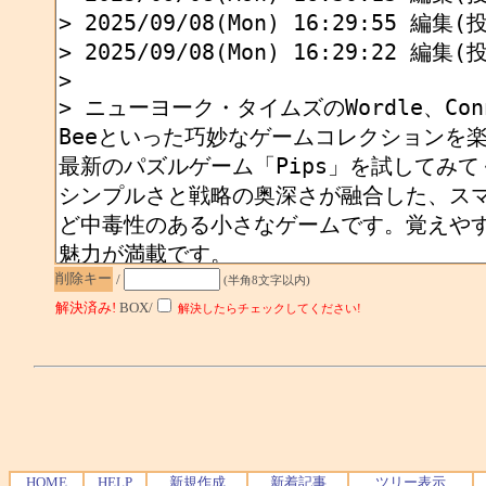
削除キー
/
(半角8文字以内)
解決済み!
BOX/
解決したらチェックしてください!
HOME
HELP
新規作成
新着記事
ツリー表示