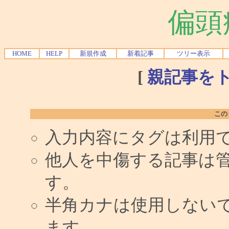
偏頭
HOME
HELP
新規作成
新着記事
ツリー表示
[
親記事を
この
入力内容にタグは利用
他人を中傷する記事は
す。
半角カナは使用しない
ます。