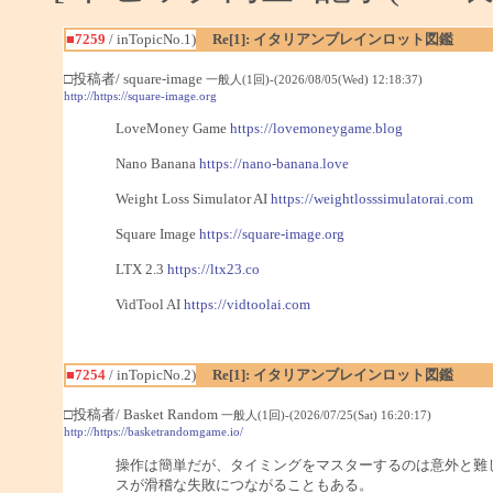
■7259
/ inTopicNo.1)
Re[1]: イタリアンブレインロット図鑑
□投稿者/ square-image
一般人(1回)-(2026/08/05(Wed) 12:18:37)
http://https://square-image.org
LoveMoney Game
https://lovemoneygame.blog
Nano Banana
https://nano-banana.love
Weight Loss Simulator AI
https://weightlosssimulatorai.com
Square Image
https://square-image.org
LTX 2.3
https://ltx23.co
VidTool AI
https://vidtoolai.com
■7254
/ inTopicNo.2)
Re[1]: イタリアンブレインロット図鑑
□投稿者/ Basket Random
一般人(1回)-(2026/07/25(Sat) 16:20:17)
http://https://basketrandomgame.io/
操作は簡単だが、タイミングをマスターするのは意外と難
スが滑稽な失敗につながることもある。