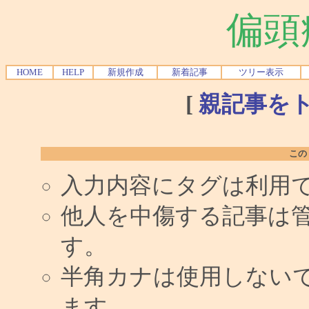
偏頭
HOME
HELP
新規作成
新着記事
ツリー表示
[
親記事を
この
入力内容にタグは利用
他人を中傷する記事は
す。
半角カナは使用しない
ます。