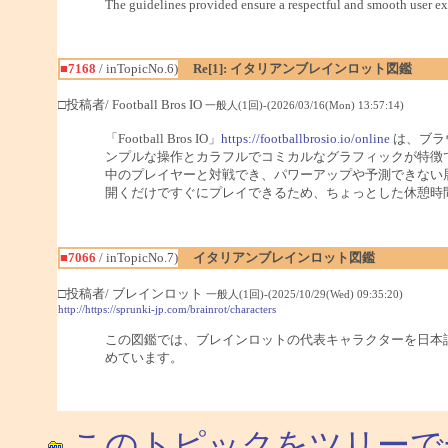
The guidelines provided ensure a respectful and smooth user ex
■7168
/ inTopicNo.6)
Re[1]: イタリアンブレインロット図鑑
□投稿者/ Football Bros IO
一般人(1回)-(2026/03/16(Mon) 13:57:14)
「Football Bros IO」
https://footballbrosio.io/online
は、ブラ
ンプルな操作とカラフルでコミカルなグラフィックが特徴
中のプレイヤーと対戦でき、パワーアップや予測できない
開くだけですぐにプレイできるため、ちょっとした休憩時
■7066
/ inTopicNo.7)
イタリアンブレインロット図鑑
□投稿者/ ブレインロット
一般人(1回)-(2025/10/29(Wed) 09:35:20)
http://https://sprunki-jp.com/brainrot/characters
この図鑑では、ブレインロットの代表キャラクターを日本
めています。
このトピックをツリーで