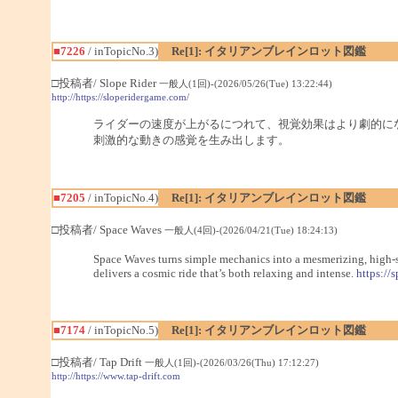
■7226
/ inTopicNo.3)
Re[1]: イタリアンブレインロット図鑑
□投稿者/ Slope Rider
一般人(1回)-(2026/05/26(Tue) 13:22:44)
http://https://sloperidergame.com/
ライダーの速度が上がるにつれて、視覚効果はより劇的に
刺激的な動きの感覚を生み出します。
■7205
/ inTopicNo.4)
Re[1]: イタリアンブレインロット図鑑
□投稿者/ Space Waves
一般人(4回)-(2026/04/21(Tue) 18:24:13)
Space Waves turns simple mechanics into a mesmerizing, high-sk
delivers a cosmic ride that’s both relaxing and intense.
https://
■7174
/ inTopicNo.5)
Re[1]: イタリアンブレインロット図鑑
□投稿者/ Tap Drift
一般人(1回)-(2026/03/26(Thu) 17:12:27)
http://https://www.tap-drift.com