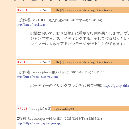
■7251
/ inTopicNo.1)
Re[2]: mapquest driving directions
□投稿者/ Veck IO
一般人(1回)-(2026/07/22(Wed) 13:05:14)
http://https://veckio.io
戦闘において、動きは勝利に重要な役割を果たします。プ
ジャンプする、スライディングする、そして位置取りとい
レイヤーは大きなアドバンテージを得ることができます。
■7210
/ inTopicNo.2)
Re[1]: mapquest driving directions
□投稿者/ wuhuqifei
一般人(1回)-(2026/05/07(Thu) 12:11:40)
http://https://trees-hate-you.org
パーティーのドリンクプランを30秒で作成
https://party-dri
■7093
/ inTopicNo.3)
paywallpro
□投稿者/ Jasonyu
一般人(1回)-(2025/12/16(Tue) 13:05:21)
http://https://www.paywallpro.app