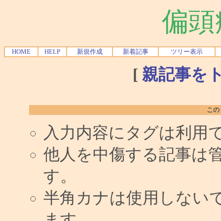
偏頭
HOME
HELP
新規作成
新着記事
ツリー表示
[
親記事を
この
入力内容にタグは利用
他人を中傷する記事は
す。
半角カナは使用しない
ます。