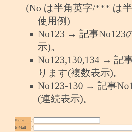
(No は半角英字/*** は
使用例)
No123 → 記事No
示)。
No123,130,134 →
ります(複数表示)。
No123-130 → 記
(連続表示)。
Name
/
E-Mail
/