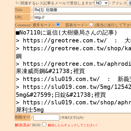
└> 関連するレス記事をメールで受信しますか?
/ アドレス
Title
/
URL
/
Comment/ 通常モード->
図表モード->
(適当に改行して下さい
削除キー
/
(半角8文字以内)
解決済み!
BOX/
解決したらチェックしてください!