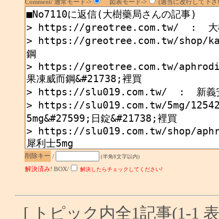
Comment/ 通常モード->
図表モード->
(適当に改行して下さい
削除キー
/
(半角8文字以内)
解決済み!
BOX/
解決したらチェックしてください!
[ トピック内全1記事(1-1 表