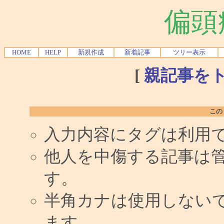
偏頭
HOME
HELP
新規作成
新着記事
ツリー表示
[
親記事を
この
入力内容にタグは利用
他人を中傷する記事は
す。
半角カナは使用しない
ます。