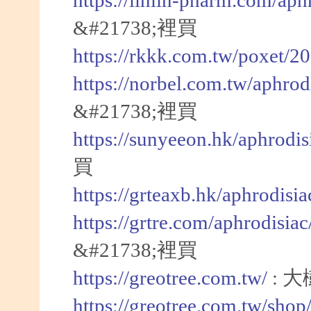
https://linlin-pharm.com/aph
&#21738;裡買
https://rkkk.com.tw/poxet/2
https://norbel.com.tw/aphrod
&#21738;裡買
https://sunyeeon.hk/aphrodi
買
https://grteaxb.hk/aphrodisi
https://grtre.com/aphrodisia
&#21738;裡買
https://greotree.com.tw/
: 
https://greotree.com.tw/sho