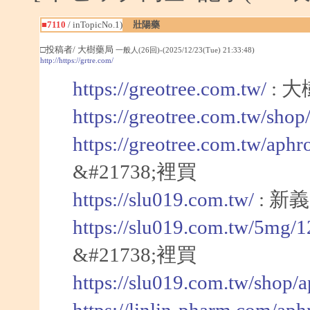
■7110
/ inTopicNo.1)
壯陽藥
□投稿者/ 大樹藥局
一般人(26回)-(2025/12/23(Tue) 21:33:48)
http://https://grtre.com/
https://greotree.com.tw/
: 
https://greotree.com.tw/sho
https://greotree.com.tw/aphr
&#21738;裡買
https://slu019.com.tw/
: 新
https://slu019.com.tw/5mg/
&#21738;裡買
https://slu019.com.tw/shop/