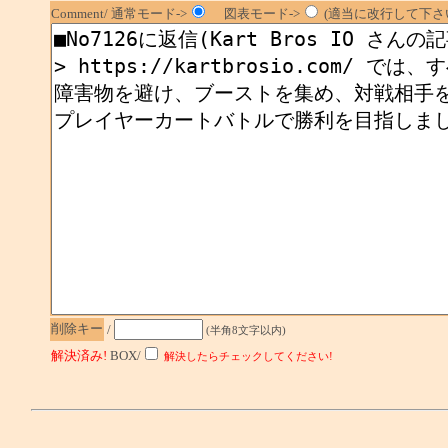
Comment/ 通常モード->
図表モード->
(適当に改行して下さい
削除キー
/
(半角8文字以内)
解決済み!
BOX/
解決したらチェックしてください!