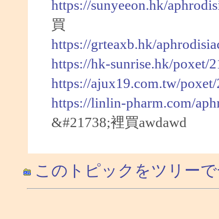
https://sunyeeon.hk/aphrodi
買
https://grteaxb.hk/aphrodisi
https://hk-sunrise.hk/poxet/
https://ajux19.com.tw/poxet
https://linlin-pharm.com/aph
&#21738;裡買awdawd
このトピックをツリーで