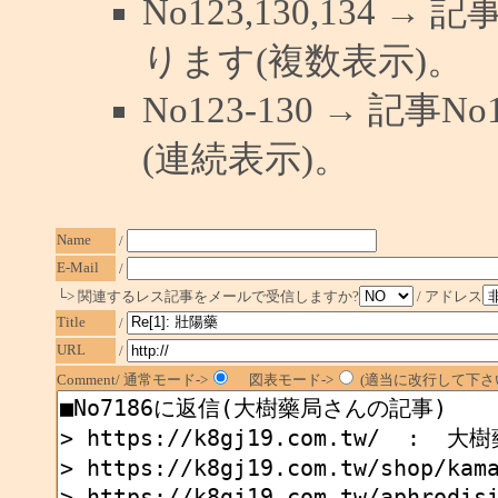
No123,130,134 →
ります(複数表示)。
No123-130 → 記
(連続表示)。
Name
/
E-Mail
/
└> 関連するレス記事をメールで受信しますか?
/ アドレス
Title
/
URL
/
Comment/ 通常モード->
図表モード->
(適当に改行して下さい