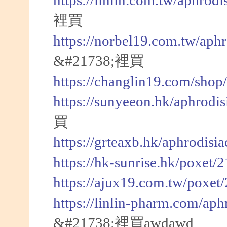
https://linlin.com.tw/aphrod
裡買
https://norbel19.com.tw/aph
&#21738;裡買
https://changlin19.com/shop
https://sunyeeon.hk/aphrodi
買
https://grteaxb.hk/aphrodisi
https://hk-sunrise.hk/poxet/
https://ajux19.com.tw/poxet
https://linlin-pharm.com/aph
&#21738;裡買awdawd