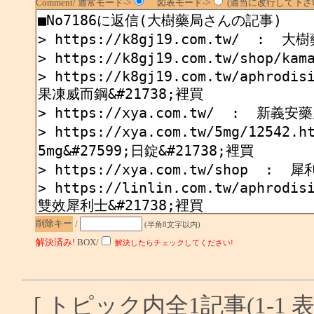
Comment/ 通常モード->
図表モード->
(適当に改行して下さい
削除キー
/
(半角8文字以内)
解決済み!
BOX/
解決したらチェックしてください!
[ トピック内全1記事(1-1 表