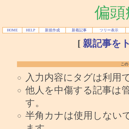
偏頭
HOME
HELP
新規作成
新着記事
ツリー表示
[
親記事を
この
入力内容にタグは利用
他人を中傷する記事は
す。
半角カナは使用しない
ます。