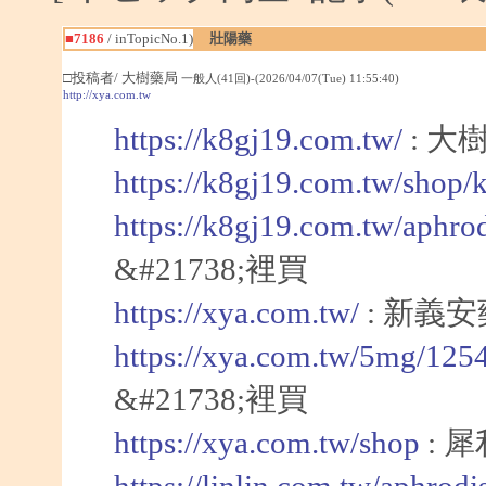
■7186
/ inTopicNo.1)
壯陽藥
□投稿者/ 大樹藥局
一般人(41回)-(2026/04/07(Tue) 11:55:40)
http://xya.com.tw
https://k8gj19.com.tw/
: 大
https://k8gj19.com.tw/shop/
https://k8gj19.com.tw/aphro
&#21738;裡買
https://xya.com.tw/
: 新義
https://xya.com.tw/5mg/125
&#21738;裡買
https://xya.com.tw/shop
: 犀