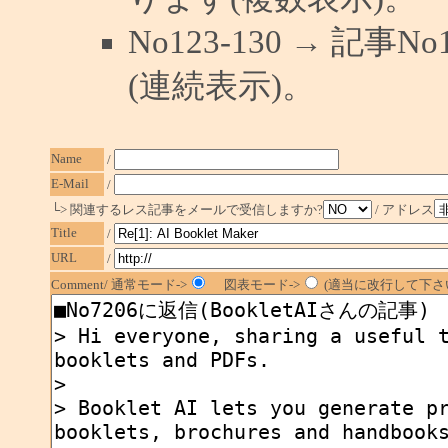
No123-130 → 記
(連続表示)。
Name
/
E-Mail
/
└> 関連するレス記事をメールで受信しますか?
/ アドレス
Title
/
URL
/
Comment/ 通常モード->
図表モード->
(適当に改行して下さい