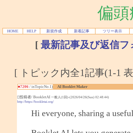
偏頭
HOME
HELP
新規作成
新着記事
ツリー表示
[
最新記事及び返信フ
[ トピック内全1記事(1-1 表
■7206
/ inTopicNo.1)
AI Booklet Maker
□投稿者/ BookletAI
一般人(1回)-(2026/04/26(Sun) 02:48:44)
http://https://bookletai.org/
Hi everyone, sharing a useful
Booklet AI lets you generate