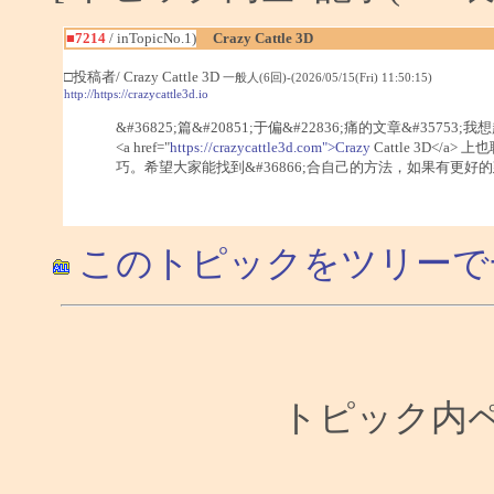
■7214
/ inTopicNo.1)
Crazy Cattle 3D
□投稿者/ Crazy Cattle 3D
一般人(6回)-(2026/05/15(Fri) 11:50:15)
http://https://crazycattle3d.io
&#36825;篇&#20851;于偏&#22836;痛的文章&#35753
<a href="
https://crazycattle3d.com">Crazy
Cattle 3D</a>
巧。希望大家能找到&#36866;合自己的方法，如果有更好的建&#
このトピックをツリーで
トピック内ペー