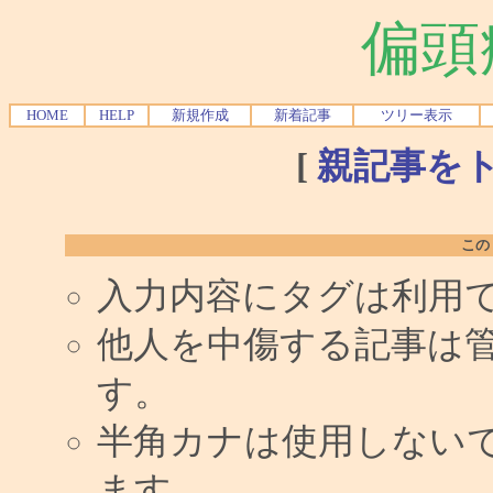
偏頭
HOME
HELP
新規作成
新着記事
ツリー表示
[
親記事を
この
入力内容にタグは利用
他人を中傷する記事は
す。
半角カナは使用しない
ます。