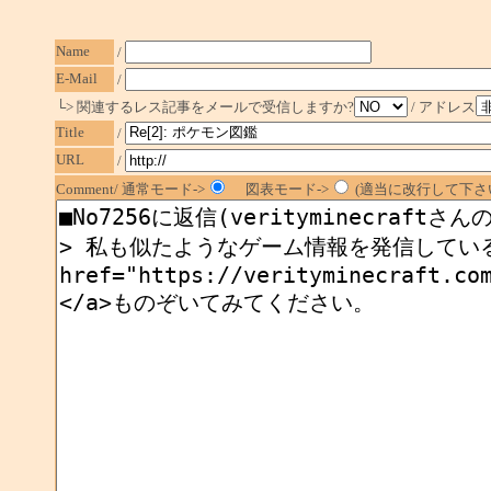
Name
/
E-Mail
/
└> 関連するレス記事をメールで受信しますか?
/ アドレス
Title
/
URL
/
Comment/ 通常モード->
図表モード->
(適当に改行して下さい