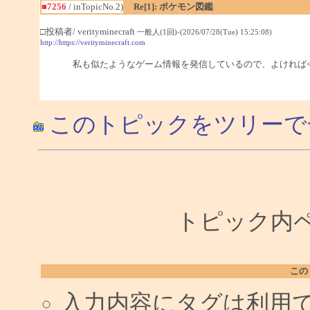
■7256
/ inTopicNo.2)
Re[1]: ポケモン図鑑
□投稿者/ verityminecraft
一般人(1回)-(2026/07/28(Tue) 15:25:08)
http://https://verityminecraft.com
私も似たようなゲーム情報を発信しているので、よければ<a hr
このトピックをツリーで
トピック内ペー
この
入力内容にタグは利用