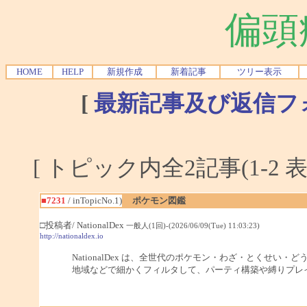
偏頭
HOME
HELP
新規作成
新着記事
ツリー表示
[
最新記事及び返信フ
[ トピック内全2記事(1-2 表
■7231
/ inTopicNo.1)
ポケモン図鑑
□投稿者/ NationalDex
一般人(1回)-(2026/06/09(Tue) 11:03:23)
http://nationaldex.io
NationalDex は、全世代のポケモン・わざ・とくせ
地域などで細かくフィルタして、パーティ構築や縛りプレ