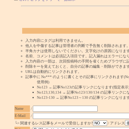
入力内容にタグは利用できません。
他人を中傷する記事は管理者の判断で予告無く削除されます
半角カナは使用しないでください。文字化けの原因になりま
名前、コメントは必須記入項目です。記入漏れはエラーにな
入力内容の一部は、次回投稿時の手間を省くためブラウザに
削除キーを覚えておくと、自分の記事の編集・削除ができま
URLは自動的にリンクされます。
記事中に No*** のように書くとその記事にリンクされます(No 
使用例)
No123 → 記事No123の記事リンクになります(指定表示
No123,130,134 → 記事No123/130/134 の記事リ
No123-130 → 記事No123～130 の記事リンクになり
Name
/
E-Mail
/
└> 関連するレス記事をメールで受信しますか?
/ アドレス