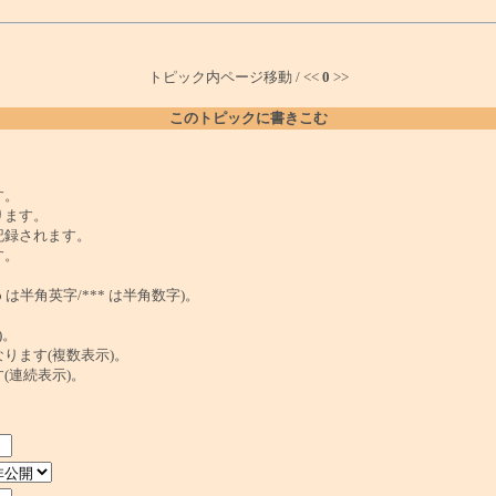
トピック内ページ移動 / <<
0
>>
このトピックに書きこむ
。
す。
ります。
記録されます。
す。
は半角英字/*** は半角数字)。
)。
ンクになります(複数表示)。
ます(連続表示)。