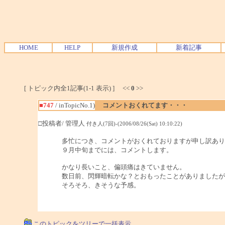
HOME
HELP
新規作成
新着記事
[ トピック内全1記事(1-1 表示) ] <<
0
>>
■747
/ inTopicNo.1)
コメントおくれてます・・・
□投稿者/ 管理人
付き人(7回)-(2006/08/26(Sat) 10:10:22)
多忙につき、コメントがおくれておりますが申し訳あり
９月中旬までには、コメントします。
かなり長いこと、偏頭痛はきていません。
数日前、閃輝暗転かな？とおもったことがありましたが
そろそろ、きそうな予感。
このトピックをツリーで一括表示