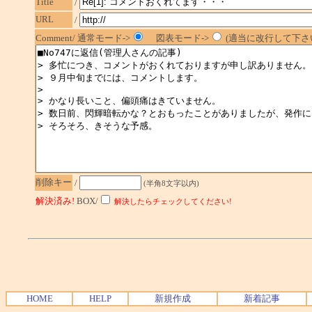
Title
/
URL
/
Comment/ 通常モード->
図表モード->
(適当に改行して下さい
削除キー
/
(半角8文字以内)
解決済み!
BOX/
解決したらチェックしてください!
HOME
HELP
新規作成
新着記事