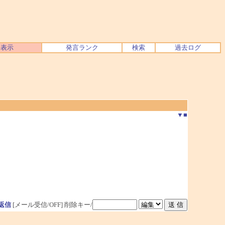
ク表示
発言ランク
検索
過去ログ
▼
■
返信
[メール受信/OFF]
削除キー/