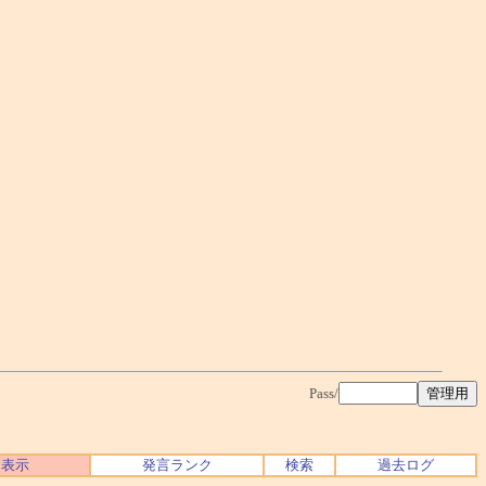
Pass/
ク表示
発言ランク
検索
過去ログ