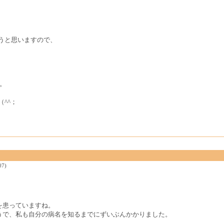
、
うと思いますので、
。
^^；
07)
を患っていますね。
うで、私も自分の病名を知るまでにずいぶんかかりました。