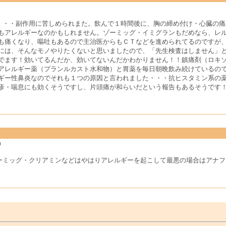
・・・副作用に苦しめられまた。飲んで１時間後に、胸の締め付け・心臓の痛
もアレルギーなのかもしれません。ゾーミッグ・イミグランもだめなら、レ
も痛くなり、嘔吐もあるので主治医からもＣＴなどを進められてるのですが
には、そんなモノやりたくないと思いましたので、「先生検査はしません」
でます！効いてるんだか、効いてないんだかわかりません！！鎮痛剤（ロキ
アレルギー薬（プランルカスト水和物）と胃薬を毎日朝晩飲み続けているの
ギー性鼻炎なのでそれも１つの原因と言われました・・・抗ヒスタミン系の
疹・喘息にも効くそうですし、片頭痛が和らいだという報告もあるそうです
)
ーミッグ・クリアミンなどはやはりアレルギーを起こして最悪の場合はアナフ