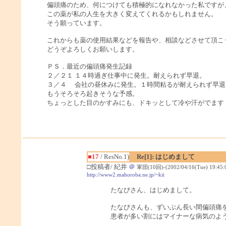
偏頭痛のため、何につけても積極的になれなかった私ですが
この薬が私の人生を大きく変えてくれるかもしれません。
そう願っています。
これからも薬の使用結果などを報告や、相談などさせて頂こ
どうぞよろしくお願いします。
ＰＳ．最近の偏頭痛発生記録
２／２１ １４時過ぎ仕事中に発生。耐えられず早退。
３／４ 会社の昼休みに発生。１時間粘るが耐えられず早退
もうそろそろ起きそうな予感。
ちょっとした目のかすみにも、ドキッとして冷や汗がでます（
■17
/ ResNo.1)
Re[1]: はじめまして
□投稿者/ 紀井
＠
軍団(10回)-(2002/04/16(Tue) 19:45:
http://www2.mahoroba.ne.jp/~kii
たなびさん、はじめまして。
たなびさんも、ずいぶん長い間偏頭痛
患者が多い割にはマイナーな病気のよ