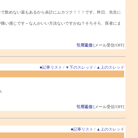
ーで飲めない薬もあるから余計にムカツク！！！です。昨日、先生に
が痛い感じです～なんかいい方法ないですかね？そろそろ、医者にま
引用返信
[メール受信/OFF]
■記事リスト
/
▼下のスレッド
/
▲上のスレッド
ね。
引用返信
[メール受信/OFF]
■記事リスト
/
▲上のスレッド