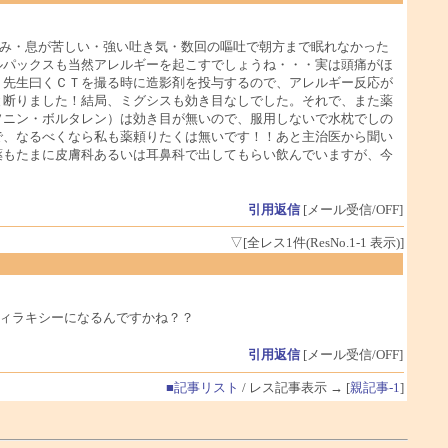
み・息が苦しい・強い吐き気・数回の嘔吐で朝方まで眠れなかった
ルパックスも当然アレルギーを起こすでしょうね・・・実は頭痛がほ
、先生曰くＣＴを撮る時に造影剤を投与するので、アレルギー反応が
と断りました！結局、ミグシスも効き目なしでした。それで、また薬
ソニン・ボルタレン）は効き目が無いので、服用しないで水枕でしの
で、なるべくなら私も薬頼りたくは無いです！！あと主治医から聞い
薬もたまに皮膚科あるいは耳鼻科で出してもらい飲んでいますが、今
！
引用返信
[メール受信/OFF]
▽[全レス1件(ResNo.1-1 表示)]
ィラキシーになるんですかね？？
引用返信
[メール受信/OFF]
■記事リスト
/ レス記事表示 → [
親記事-1
]