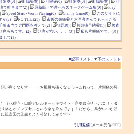
壯陽藥(0)
|
壯陽藥(0)
|
壯陽藥(0)
|
壯陽藥(0)
|
壯陽藥(0)
|
壯
痛で吐きます(2)
|
最新版・で遊べるスネークゲーム集(0)
|
Play
|
Speed Stars - Worth Playing(0)
|
Granny Game(0)
|
このサイトに
が(3)
|
NO TITLE(1)
|
市販の頭痛薬とお医者さんでもらった薬
千葉市内で専門医を教えて(2)
|
無題(0)
|
片頭痛予防薬(1)
|
検査
痛もちです。(2)
|
頭痛が怖い。。。(3)
|
私も片頭痛です。(3)
|
まして(1)
|
■記事リスト
/
▼下のスレッド
、頭が痛くなりす・・・お風呂も痛くなるし～これって、片頭痛の悪
５年（花粉症・口腔アレルギー＜キウイ＞・寒冷蕁麻疹・ホコリ・ダ
塗り薬とオノンプセルという薬を飲んでます！だから、薬がいつか効
日に担当医の先生とよく相談してみます～
引用返信
[メール受信/OFF]