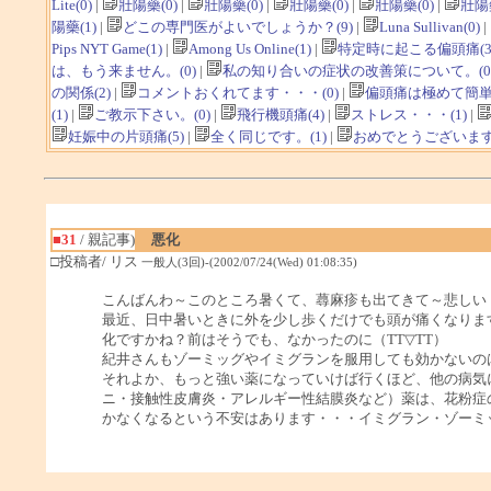
Lite(0)
|
壯陽藥(0)
|
壯陽藥(0)
|
壯陽藥(0)
|
壯陽藥(0)
|
壯陽藥
陽藥(1)
|
どこの専門医がよいでしょうか？(9)
|
Luna Sullivan(0)
|
Pips NYT Game(1)
|
Among Us Online(1)
|
特定時に起こる偏頭痛(3
は、もう来ません。(0)
|
私の知り合いの症状の改善策について。(0
の関係(2)
|
コメントおくれてます・・・(0)
|
偏頭痛は極めて簡単
(1)
|
ご教示下さい。(0)
|
飛行機頭痛(4)
|
ストレス・・・(1)
|
妊娠中の片頭痛(5)
|
全く同じです。(1)
|
おめでとうございます(
■31
/ 親記事)
悪化
□投稿者/ リス
一般人(3回)-(2002/07/24(Wed) 01:08:35)
こんばんわ～このところ暑くて、蕁麻疹も出てきて～悲しい
最近、日中暑いときに外を少し歩くだけでも頭が痛くなりま
化ですかね？前はそうでも、なかったのに（TT▽TT）
紀井さんもゾーミッグやイミグランを服用しても効かないの
それよか、もっと強い薬になっていけば行くほど、他の病気
ニ・接触性皮膚炎・アレルギー性結膜炎など）薬は、花粉症
かなくなるという不安はあります・・・イミグラン・ゾーミ