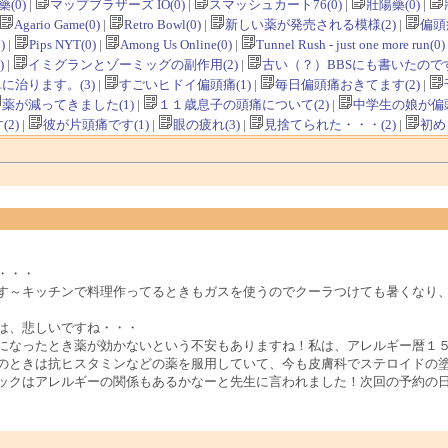
(0)
|
マップブラザーズ IO(0)
|
スマッシュカート76(0)
|
壯陽藥(0)
|
Agario Game(0)
|
Retro Bowl(0)
|
新しい薬が発売される模様(2)
|
偏頭
)
|
Pips NYT(0)
|
Among Us Online(0)
|
Tunnel Rush - just one more run(0)
)
|
イミグランとゾーミッグの副作用(2)
|
古い（？）BBSにも書いたのです
に治ります。(3)
|
すごいヒドイ偏頭痛(1)
|
毎日偏頭痛おきてます(2)
|
薬が減ってきました(1)
|
１１歳息子の頭痛について(2)
|
中学生の娘が偏頭
2)
|
彼が片頭痛です(1)
|
眼の疲れ(3)
|
見捨てられた・・・(2)
|
初め
・・・
す～キッチンで料理作ってるときもガスを使うのでクーラつけても暑くなり
は、悲しいですね・・・
になったとき薬が効かないという不安もありますね！私は、アレルギー暦１
のときは抗ヒスタミンなどの薬を服用していて、今も皮膚科でステロイドの
ックはアレルギーの関係もあるかなーと先生に言われました！次回の予約の