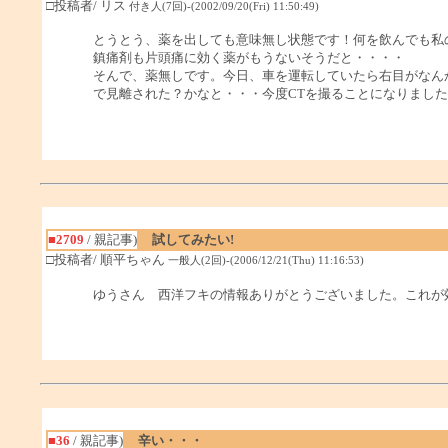
□投稿者/ リス
付き人(7回)-(2002/09/20(Fri) 11:50:49)
とうとう、薬を出しても意味無し状態です！何を飲んでも私
鎮痛剤も片頭痛に効く薬がもうないそうだと・・・・
そんで、薬無しです。今日、車を運転していたら右目がなん
で見離された？かなと・・・今度CTを撮ることになりまし
■2709
/ 親記事)
試してみたい!
□投稿者/ 順平ちゃん
一般人(2回)-(2006/12/21(Thu) 11:16:53)
ゆうさん 西洋フキの情報ありがとうございました。これが
■36
/ 親記事)
辛い・・・