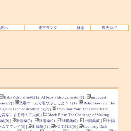
ク表示
発言ランク
検索
過去ログ
BabyVideo.ai &#8212; AI baby video generator(1)
|
mapquest
ence(2)
|
恐竜ゲームで暇つぶししよう！(1)
|
Retro Bowl 26: The
igraines can be debilitating(2)
|
Trees Hate You: The Forest Is the
言葉にする時の工夫(0)
|
Block Blast: The Challenge of Making
藥(0)
|
壯陽藥(0)
|
壯陽藥(0)
|
壯陽藥(0)
|
壯陽藥(0)
|
壯陽
ムでプレイ(3)
|
壯陽藥(1)
|
NO TITLE(0)
|
Geometry Dash