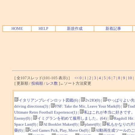
HOME
HELP
新規作成
新着記事
[ 全107スレッド(101-105 表示) ]
<<
0
|
1
|
2
|
3
|
4
|
5
|
6
|
7
|
8
|
9
|
10
|
[ 更新順 /
投稿順
/
レス数
]←ソート方法変更
イタリアンブレインロット図鑑(6)
|
2v2IO(0)
|
やっぱりよい先
driving directions(3)
|
FNF: Take the Mic, Leave Your Mark(0)
|
Trad
Ultimate Retro Football Experience(1)
|
私はこれが本当に好きです。(
Enemy(0)
|
イミグランを初めて服用しました。(64)
|
Ragdoll Hit:
Space Last(0)
|
AI Booklet Maker(0)
|
planet(0)
|
私もかなりの片頭
藥(0)
|
Cool Games Pick, Play, Move On(0)
|
AI動画生成ツールのご紹