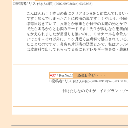
□投稿者/ リス
付き人(5回)-(2002/09/08(Sun) 03:23:38)
こんばんわ！！昨日の夜にクリアミンAを１錠飲んでしまい
です！飲んでしまったことに後悔の嵐です！！やはり、今回
ぼ毎日起きていて、入浴とか家事とか日中の太陽の光とかで
でたら困るからとお悩みモードです！先生が悩むなら患者的
をかえられましたが肩凝りも無いのに、ミオナールを今飲ん
いでます～それ以外に、５ヶ月近く皮膚科で処方されている
たことなのですが、鼻炎も片頭痛の誘因とかで、私はアレル
は皮膚科で出してもらってる薬にもアレルギー性鼻炎・蕁麻
■37
/ ResNo.1)
Re[1]: 辛い・・・
□投稿者/ リス
付き人(6回)-(2002/09/08(Sun) 03:30:09
付けたしなのですが、イミグラン・ゾ