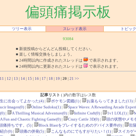
偏頭痛掲示板
ツリー表示
スレッド表示
トピッ
93084
■ 新規投稿からどんどん投稿してください。
■ 楽しく情報交換をしましょう。
■ 24時間以内に作成されたスレッドは
で表示されます。
■ 24時間以内に更新されたスレッドは
で表示されます。
11
|
12
|
13
|
14
|
15
|
16
|
17
|
18
|
19
|
20
|
21
>>
記事リスト
( )内の数字はレス数
生に出会ってよかった(4)
|
ポケモン図鑑(1)
|
お薬もらってきました(13)
|
ucir Imagen(0)
|
Online Sudoku(1)
|
Space Waves: A Rewarding Arcade Experi
0)
|
A Thrilling Musical Adventure(0)
|
Infinite Craft(0)
|
1v1 LOL(1)
|
M
 A Fun and Chaotic Fighting Game(0)
|
Crazy Cattle 3D(0)
|
頭の状態やメモを
痛持ちです。(5)
|
Block Blastをプレイするためのデバイス要件(0)
|
壯陽
介(0)
|
頭痛の併発(5)
|
こんなものにでもすがりたい！(1)
|
スイカゲー