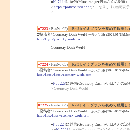
■
No7114
に返信(Minesweeper Plusさんの記事)
>
https://pokepathtd.app/
クになります(連続表示
>
■7223
/ ResNo.62)
Re[2]: イミグランを初めて服用
□投稿者/ Geometry Dash World
一般人(1回)-(2026/05/25(Mon)
http://https://geometry-world.com
Geometry Dash World
■7224
/ ResNo.63)
Re[3]: イミグランを初めて服用
□投稿者/ Geometry Dash World
一般人(2回)-(2026/05/25(Mon)
http://https://https://geometry-world.com
■
No7223
に返信(Geometry Dash Worldさんの記
> Geometry Dash World
■7225
/ ResNo.64)
Re[4]: イミグランを初めて服用
□投稿者/ Geometry Dash World
一般人(3回)-(2026/05/25(Mon)
http://http:/https://geometry-world.com
■
No7224
に返信(Geometry Dash Worldさんの記
> ■
No7223
に返信(Geometry Dash Worldさんの