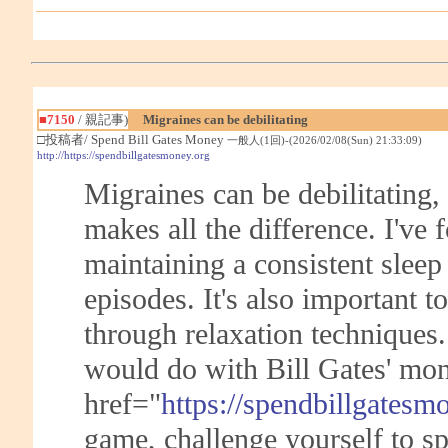
■7150
/ 親記事)
Migraines can be debilitating
□投稿者/ Spend Bill Gates Money
一般人(1回)-(2026/02/08(Sun) 21:33:09)
http://https://spendbillgatesmoney.org
Migraines can be debilitating,
makes all the difference. I've 
maintaining a consistent sleep
episodes. It's also important 
through relaxation techniques
would do with Bill Gates' mo
href="
https://spendbillgates
game, challenge yourself to sp