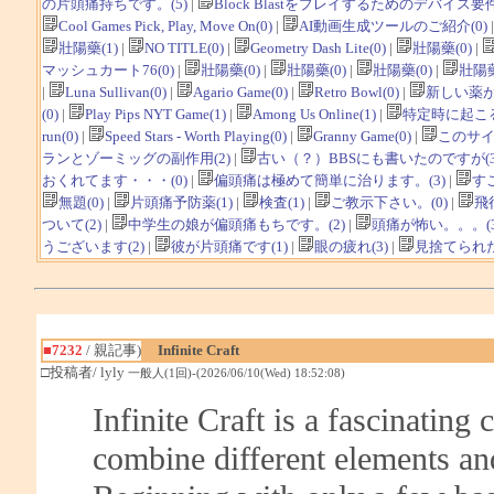
の片頭痛持ちです。(5)
|
Block Blastをプレイするためのデバイス要件
Cool Games Pick, Play, Move On(0)
|
AI動画生成ツールのご紹介(0)
壯陽藥(1)
|
NO TITLE(0)
|
Geometry Dash Lite(0)
|
壯陽藥(0)
|
マッシュカート76(0)
|
壯陽藥(0)
|
壯陽藥(0)
|
壯陽藥(0)
|
壯陽藥
|
Luna Sullivan(0)
|
Agario Game(0)
|
Retro Bowl(0)
|
新しい薬が
(0)
|
Play Pips NYT Game(1)
|
Among Us Online(1)
|
特定時に起こる
run(0)
|
Speed Stars - Worth Playing(0)
|
Granny Game(0)
|
このサイ
ランとゾーミッグの副作用(2)
|
古い（？）BBSにも書いたのですが(3
おくれてます・・・(0)
|
偏頭痛は極めて簡単に治ります。(3)
|
す
無題(0)
|
片頭痛予防薬(1)
|
検査(1)
|
ご教示下さい。(0)
|
飛
ついて(2)
|
中学生の娘が偏頭痛もちです。(2)
|
頭痛が怖い。。。(3
うございます(2)
|
彼が片頭痛です(1)
|
眼の疲れ(3)
|
見捨てられた
■7232
/ 親記事)
Infinite Craft
□投稿者/ lyly
一般人(1回)-(2026/06/10(Wed) 18:52:08)
Infinite Craft is a fascinating
combine different elements an