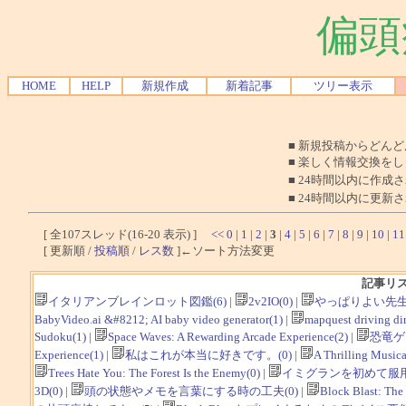
偏頭
HOME
HELP
新規作成
新着記事
ツリー表示
■ 新規投稿からどん
■ 楽しく情報交換を
■ 24時間以内に作成
■ 24時間以内に更新
[ 全107スレッド(16-20 表示) ]
<<
0
|
1
|
2
|
3
|
4
|
5
|
6
|
7
|
8
|
9
|
10
|
11
[ 更新順 /
投稿順
/
レス数
]←ソート方法変更
記事リ
イタリアンブレインロット図鑑(6)
|
2v2IO(0)
|
やっぱりよい先生
BabyVideo.ai &#8212; AI baby video generator(1)
|
mapquest driving dir
Sudoku(1)
|
Space Waves: A Rewarding Arcade Experience(2)
|
恐竜ゲ
Experience(1)
|
私はこれが本当に好きです。(0)
|
A Thrilling Musica
Trees Hate You: The Forest Is the Enemy(0)
|
イミグランを初めて服用
3D(0)
|
頭の状態やメモを言葉にする時の工夫(0)
|
Block Blast: The