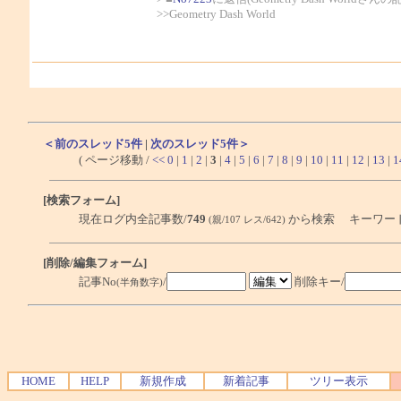
>>Geometry Dash World
＜前のスレッド5件
|
次のスレッド5件＞
( ページ移動 /
<<
0
|
1
|
2
|
3
|
4
|
5
|
6
|
7
|
8
|
9
|
10
|
11
|
12
|
13
|
1
[検索フォーム]
現在ログ内全記事数/
749
から検索 キーワー
(親/107 レス/642)
[削除/編集フォーム]
記事No
/
削除キー/
(半角数字)
HOME
HELP
新規作成
新着記事
ツリー表示