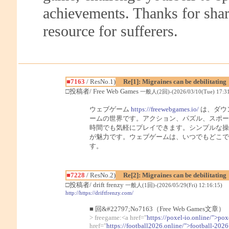
achievements. Thanks for shari
resource for sufferers.
■7163
/ ResNo.1)
Re[1]: Migraines can be debilitating
□投稿者/ Free Web Games
一般人(2回)-(2026/03/10(Tue) 17:31
ウェブゲーム
https://freewebgames.io/
は、ダウ
ームの世界です。アクション、パズル、スポー
時間でも気軽にプレイできます。シンプルな操
が魅力です。ウェブゲームは、いつでもどこで
す。
■7228
/ ResNo.2)
Re[2]: Migraines can be debilitating
□投稿者/ drift frenzy
一般人(1回)-(2026/05/29(Fri) 12:16:15)
http://https://driftfrenzy.com/
■ 回&#22797;No7163（Free Web Games文章）
> freegame:<a href="
https://poxel-io.online/">pox
href="
https://football2026.online/">football-2026