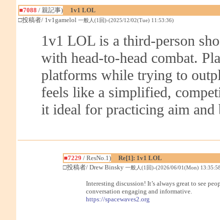
■7088
/ 親記事)
1v1 LOL
□投稿者/ 1v1gamelol
一般人(1回)-(2025/12/02(Tue) 11:53:36)
1v1 LOL is a third-person shoo
with head-to-head combat. Pla
platforms while trying to out
feels like a simplified, compet
it ideal for practicing aim and
■7229
/ ResNo.1)
Re[1]: 1v1 LOL
□投稿者/ Drew Binsky
一般人(1回)-(2026/06/01(Mon) 13:35:58
Interesting discussion! It’s always great to see p
conversation engaging and informative.
https://spacewaves2.org