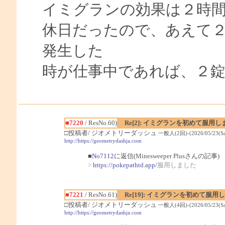
イミグランの効果は２時
休日だったので、あえて
発生した
時が仕事中であれば、２
■7220
/ ResNo.60)
Re[2]: イミグランを初めて服用
□投稿者/ ジオメトリーダッシュ
一般人(2回)-(2026/05/23(Sat
http://https://geometrydashja.com
■
No7112
に返信(Minesweeper Plusさんの記事)
>
https://pokepathtd.app/
服用しました
■7221
/ ResNo.61)
Re[19]: イミグランを初めて服用
□投稿者/ ジオメトリーダッシュ
一般人(4回)-(2026/05/23(Sat
http://https://geometrydashja.com