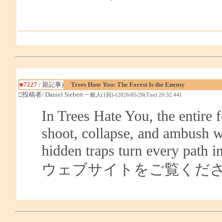
■7227
/ 親記事)
Trees Hate You: The Forest Is the Enemy
□投稿者/ Daniel Siebert
一般人(1回)-(2026/05/26(Tue) 20:32:44)
In Trees Hate You, the entire 
shoot, collapse, and ambush w
hidden traps turn every path i
ウェブサイトをご覧くだ