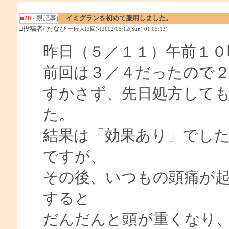
■20
/ 親記事)
イミグランを初めて服用しました。
□投稿者/ たなぴ
一般人(3回)-(2002/05/12(Sun) 01:05:13)
昨日（５／１１）午前１０
前回は３／４だったので
すかさず、先日処方して
た。
結果は「効果あり」でし
ですが、
その後、いつもの頭痛が
すると
だんだんと頭が重くなり