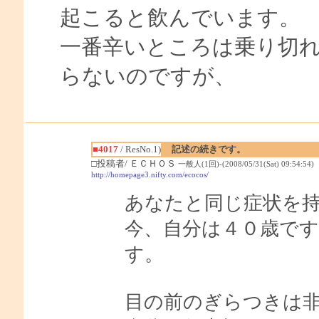
起こると飲んでいます。
一番辛いところは乗り切
らないのですが、
■4017
/ ResNo.1)
記述の続きです。
□投稿者/ ＥＣＨＯＳ
一般人(1回)-(2008/05/31(Sat) 09:54:54)
http://homepage3.nifty.com/ecocos/
あなたと同じ症状を
今、自分は４０歳で
す。
目の前のぎらつきは