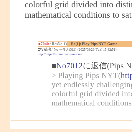
colorful grid divided into dist
mathematical conditions to sat
■7040
/ ResNo.1)
Re[1]: Play Pips NYT Game
□投稿者/ No
一般人(3回)-(2025/09/23(Tue) 15:42:51)
http://https://noimnotahuman.me
■
No7012
に返信(Pips
> Playing Pips NYT(
htt
yet endlessly challengi
colorful grid divided int
mathematical conditions 