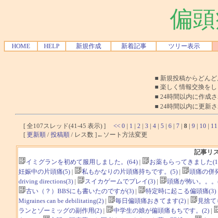
偏頭
HOME
HELP
新規作成
新着記事
ツリー表示
■ 新規投稿からどん
■ 楽しく情報交換を
■ 24時間以内に作成
■ 24時間以内に更新
[ 全107スレッド(41-45 表示) ]
<<
0
|
1
|
2
|
3
|
4
|
5
|
6
|
7
|
8
|
9
|
10
|
11
[
更新順
/
投稿順
/ レス数 ]←ソート方法変更
記事リ
イミグランを初めて服用しました。(64)
|
お薬もらってきました(13
妊娠中の片頭痛(5)
|
私もかなりの片頭痛持ちです。(5)
|
頭痛の併発
driving directions(3)
|
スイカゲームでプレイ(3)
|
頭痛が怖い。。。(
古い（？）BBSにも書いたのですが(3)
|
特定時に起こる偏頭痛(3)
Migraines can be debilitating(2)
|
毎日偏頭痛おきてます(2)
|
見捨て
ランとゾーミッグの副作用(2)
|
中学生の娘が偏頭痛もちです。(2)
|