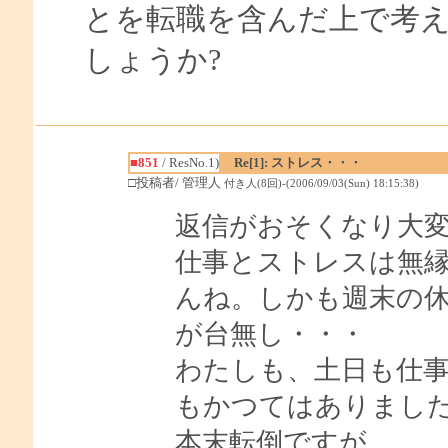
とを転職を含んだ上で考
しょうか?
■851
/ ResNo.1)
Re[1]: ストレス・・・
□投稿者/ 管理人
付き人(8回)-(2006/09/03(Sun) 18:15:38)
返信がおそくなり大
仕事とストレスは無
んね。しかも週末の
が台無し・・・
わたしも、土日も仕
もかつてはありまし
本末転倒ですが。