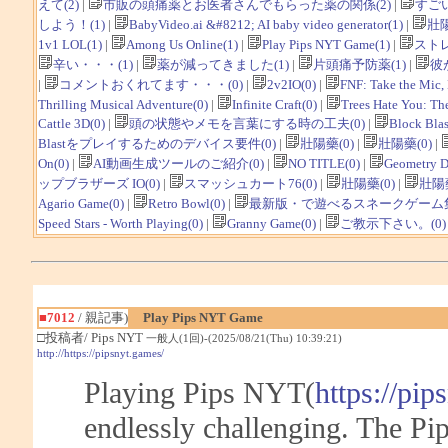
えて(2)
|
市販の頭痛薬とお医者さんでもらった薬の関係(2)
|
すごい
しよう！(1)
|
BabyVideo.ai &#8212; AI baby video generator(1)
|
壯陽
1v1 LOL(1)
|
Among Us Online(1)
|
Play Pips NYT Game(1)
|
ストレ
辛い・・・(1)
|
薬が減ってきました(1)
|
片頭痛予防薬(1)
|
彼
|
コメントおくれてます・・・(0)
|
2v2IO(0)
|
FNF: Take the Mic,
Thrilling Musical Adventure(0)
|
Infinite Craft(0)
|
Trees Hate You: The
Cattle 3D(0)
|
頭の状態やメモを言葉にする時の工夫(0)
|
Block Blas
Blastをプレイするためのデバイス要件(0)
|
壯陽藥(0)
|
壯陽藥(0)
|
On(0)
|
AI動画生成ツールのご紹介(0)
|
NO TITLE(0)
|
Geometry Da
ップブラザーズ IO(0)
|
スマッシュカート76(0)
|
壯陽藥(0)
|
壯陽藥
Agario Game(0)
|
Retro Bowl(0)
|
最新版・で遊べるスネークゲーム集
Speed Stars - Worth Playing(0)
|
Granny Game(0)
|
ご教示下さい。(0)
■7012
/ 親記事)
Play Pips NYT Game
□投稿者/ Pips NYT
一般人(1回)-(2025/08/21(Thu) 10:39:21)
http://https://pipsnyt.games/
Playing Pips NYT(
https://pip
endlessly challenging. The P