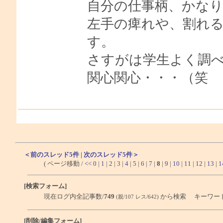
自分の仕事柄、かな
左手の痺れや、割れ
す。
さすがは学生よく調
関心関心・・・（笑
＜前のスレッド5件
|
次のスレッド5件＞
( ページ移動 /
<<
0
|
1
|
2
|
3
|
4
|
5
|
6
|
7
|
8
|
9
|
10
|
11
|
12
|
13
|
1
[検索フォーム]
現在ログ内全記事数/
749
から検索 キーワー
(親/107 レス/642)
[削除/編集フォーム]