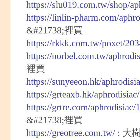
https://slu019.com.tw/shop/a
https://linlin-pharm.com/aphr
&#21738;裡買
https://rkkk.com.tw/poxet/20
https://norbel.com.tw/aphrodi
裡買
https://sunyeeon.hk/aphrodisi
https://grteaxb.hk/aphrodisia
https://grtre.com/aphrodisiac
&#21738;裡買
https://greotree.com.tw/
: 大