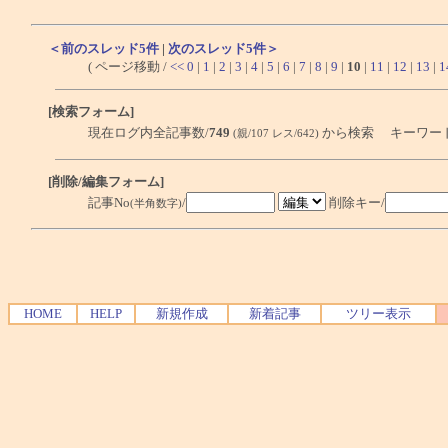
＜前のスレッド5件
|
次のスレッド5件＞
( ページ移動 /
<<
0
|
1
|
2
|
3
|
4
|
5
|
6
|
7
|
8
|
9
|
10
|
11
|
12
|
13
|
1
[検索フォーム]
現在ログ内全記事数/
749
から検索 キーワー
(親/107 レス/642)
[削除/編集フォーム]
記事No
/
削除キー/
(半角数字)
HOME
HELP
新規作成
新着記事
ツリー表示