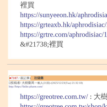
裡買
https://sunyeeon.hk/aphrodisi
https://grteaxb.hk/aphrodisia
https://grtre.com/aphrodisiac
&#21738;裡買
■7107
/ 親記事)
壯陽藥
□投稿者/ 大樹藥局
一般人(21回)-(2025/12/23(Tue) 21:32:18)
http://https://linlin-pharm.com/
https://greotree.com.tw/
: 大
https://greotree.com.tw/shop/