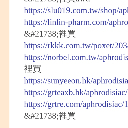
https://slu019.com.tw/shop/a
https://linlin-pharm.com/aphr
&#21738;裡買
https://rkkk.com.tw/poxet/20
https://norbel.com.tw/aphrodi
裡買
https://sunyeeon.hk/aphrodisi
https://grteaxb.hk/aphrodisia
https://grtre.com/aphrodisiac
&#21738;裡買