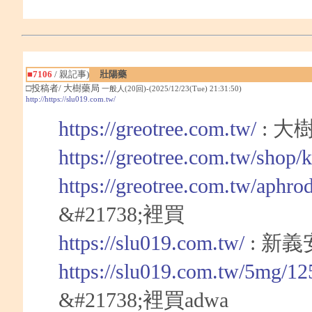
■7106
/ 親記事)
壯陽藥
□投稿者/ 大樹藥局
一般人(20回)-(2025/12/23(Tue) 21:31:50)
http://https://slu019.com.tw/
https://greotree.com.tw/
: 大
https://greotree.com.tw/shop/
https://greotree.com.tw/aphro
&#21738;裡買
https://slu019.com.tw/
: 新
https://slu019.com.tw/5mg/12
&#21738;裡買adwa