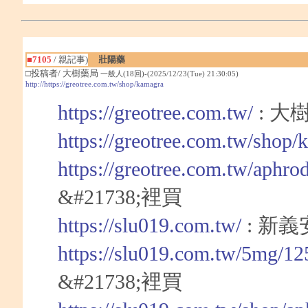
■7105
/ 親記事)
壯陽藥
□投稿者/ 大樹藥局
一般人(18回)-(2025/12/23(Tue) 21:30:05)
http://https://greotree.com.tw/shop/kamagra
https://greotree.com.tw/
: 大
https://greotree.com.tw/shop/
https://greotree.com.tw/aphro
&#21738;裡買
https://slu019.com.tw/
: 新
https://slu019.com.tw/5mg/12
&#21738;裡買