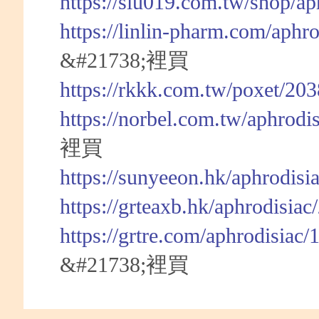
https://slu019.com.tw/shop/a
https://linlin-pharm.com/aphr
&#21738;裡買
https://rkkk.com.tw/poxet/20
https://norbel.com.tw/aphrodi
裡買
https://sunyeeon.hk/aphrodisi
https://grteaxb.hk/aphrodisia
https://grtre.com/aphrodisiac
&#21738;裡買