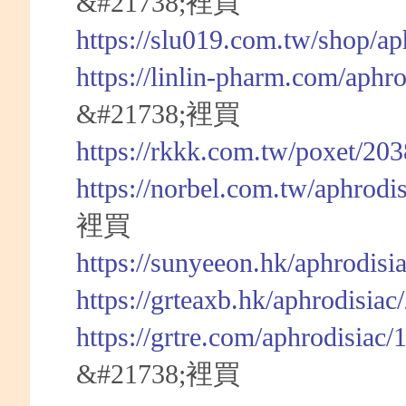
&#21738;裡買
https://slu019.com.tw/shop/a
https://linlin-pharm.com/aphr
&#21738;裡買
https://rkkk.com.tw/poxet/20
https://norbel.com.tw/aphrodi
裡買
https://sunyeeon.hk/aphrodisi
https://grteaxb.hk/aphrodisia
https://grtre.com/aphrodisiac
&#21738;裡買