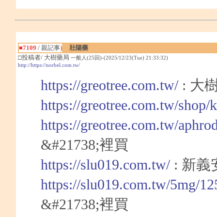
■7109
/ 親記事)
壯陽藥
□投稿者/ 大樹藥局
一般人(25回)-(2025/12/23(Tue) 21:33:32)
http://https://norbel.com.tw/
https://greotree.com.tw/
: 大
https://greotree.com.tw/shop/
https://greotree.com.tw/aphro
&#21738;裡買
https://slu019.com.tw/
: 新
https://slu019.com.tw/5mg/12
&#21738;裡買