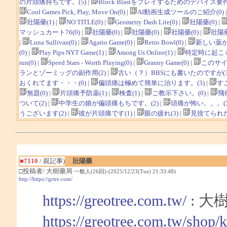
の片頭痛持ちです。(5)
|
Block Blastをプレイするためのデバイス要件
Cool Games Pick, Play, Move On(0)
|
AI動画生成ツールのご紹介(0)
壯陽藥(1)
|
NO TITLE(0)
|
Geometry Dash Lite(0)
|
壯陽藥(0)
|
マッシュカート76(0)
|
壯陽藥(0)
|
壯陽藥(0)
|
壯陽藥(0)
|
壯陽藥
|
Luna Sullivan(0)
|
Agario Game(0)
|
Retro Bowl(0)
|
新しい薬が
(0)
|
Play Pips NYT Game(1)
|
Among Us Online(1)
|
特定時に起こる
run(0)
|
Speed Stars - Worth Playing(0)
|
Granny Game(0)
|
このサイ
ランとゾーミッグの副作用(2)
|
古い（？）BBSにも書いたのですが(3
おくれてます・・・(0)
|
偏頭痛は極めて簡単に治ります。(3)
|
す
無題(0)
|
片頭痛予防薬(1)
|
検査(1)
|
ご教示下さい。(0)
|
飛
ついて(2)
|
中学生の娘が偏頭痛もちです。(2)
|
頭痛が怖い。。。(3
うございます(2)
|
彼が片頭痛です(1)
|
眼の疲れ(3)
|
見捨てられた
■7110
/ 親記事)
壯陽藥
□投稿者/ 大樹藥局
一般人(26回)-(2025/12/23(Tue) 21:33:48)
http://https://grtre.com/
https://greotree.com.tw/
: 大
https://greotree.com.tw/shop/