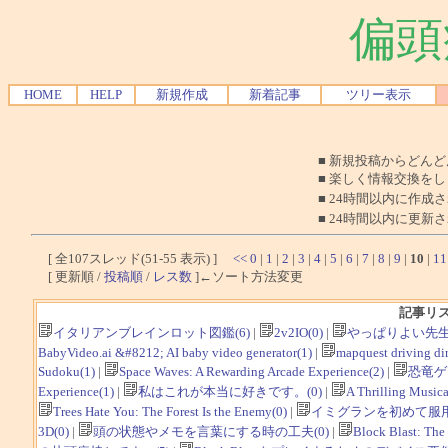
偏頭
HOME
HELP
新規作成
新着記事
ツリー表示
■ 新規投稿からどん
■ 楽しく情報交換を
■ 24時間以内に作成
■ 24時間以内に更新
[ 全107スレッド(51-55 表示) ]
<<
0
|
1
|
2
|
3
|
4
|
5
|
6
|
7
|
8
|
9
|
10
|
11
[ 更新順 /
投稿順
/
レス数
]←ソート方法変更
記事リ
イタリアンブレインロット図鑑(6)
|
2v2IO(0)
|
やっぱりよい先生
BabyVideo.ai &#8212; AI baby video generator(1)
|
mapquest driving dir
Sudoku(1)
|
Space Waves: A Rewarding Arcade Experience(2)
|
恐竜ゲ
Experience(1)
|
私はこれが本当に好きです。(0)
|
A Thrilling Musica
Trees Hate You: The Forest Is the Enemy(0)
|
イミグランを初めて服用
3D(0)
|
頭の状態やメモを言葉にする時の工夫(0)
|
Block Blast: The