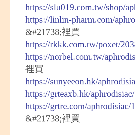
https://slu019.com.tw/shop/a
https://linlin-pharm.com/aphr
&#21738;裡買
https://rkkk.com.tw/poxet/20
https://norbel.com.tw/aphrodi
裡買
https://sunyeeon.hk/aphrodisi
https://grteaxb.hk/aphrodisia
https://grtre.com/aphrodisiac
&#21738;裡買