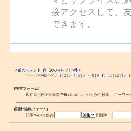
マとサプライズに満ちてい
接アクセスして、
できます。
＜前のスレッド5件
|
次のスレッド5件＞
( ページ移動 /
<<
0
|
1
|
2
|
3
|
4
|
5
|
6
|
7
|
8
|
9
|
10
|
11
|
12
|
13
|
1
[検索フォーム]
現在ログ内全記事数/
749
から検索 キーワー
(親/107 レス/642)
[削除/編集フォーム]
記事No
/
削除キー/
(半角数字)