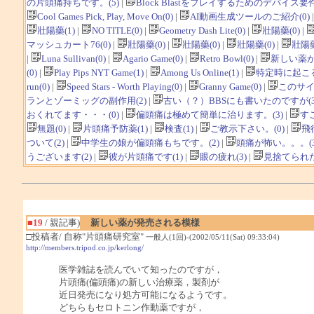
の片頭痛持ちです。(5)
|
Block Blastをプレイするためのデバイス要件
Cool Games Pick, Play, Move On(0)
|
AI動画生成ツールのご紹介(0)
壯陽藥(1)
|
NO TITLE(0)
|
Geometry Dash Lite(0)
|
壯陽藥(0)
|
マッシュカート76(0)
|
壯陽藥(0)
|
壯陽藥(0)
|
壯陽藥(0)
|
壯陽藥
|
Luna Sullivan(0)
|
Agario Game(0)
|
Retro Bowl(0)
|
新しい薬が
(0)
|
Play Pips NYT Game(1)
|
Among Us Online(1)
|
特定時に起こる
run(0)
|
Speed Stars - Worth Playing(0)
|
Granny Game(0)
|
このサイ
ランとゾーミッグの副作用(2)
|
古い（？）BBSにも書いたのですが(3
おくれてます・・・(0)
|
偏頭痛は極めて簡単に治ります。(3)
|
す
無題(0)
|
片頭痛予防薬(1)
|
検査(1)
|
ご教示下さい。(0)
|
飛
ついて(2)
|
中学生の娘が偏頭痛もちです。(2)
|
頭痛が怖い。。。(3
うございます(2)
|
彼が片頭痛です(1)
|
眼の疲れ(3)
|
見捨てられた
■19
/ 親記事)
新しい薬が発売される模様
□投稿者/ 自称"片頭痛研究室"
一般人(1回)-(2002/05/11(Sat) 09:33:04)
http://members.tripod.co.jp/kerlong/
医学雑誌を読んでいて知ったのですが，
片頭痛(偏頭痛)の新しい治療薬，製剤が
近日発売になり処方可能になるようです。
どちらもセロトニン作動薬ですが，