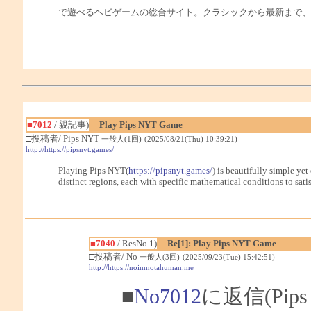
で遊べるヘビゲームの総合サイト。クラシックから最新まで、
■7012
/ 親記事)
Play Pips NYT Game
□投稿者/ Pips NYT
一般人(1回)-(2025/08/21(Thu) 10:39:21)
http://https://pipsnyt.games/
Playing Pips NYT(
https://pipsnyt.games/
) is beautifully simple ye
distinct regions, each with specific mathematical conditions to satis
■7040
/ ResNo.1)
Re[1]: Play Pips NYT Game
□投稿者/ No
一般人(3回)-(2025/09/23(Tue) 15:42:51)
http://https://noimnotahuman.me
■
No7012
に返信(Pip