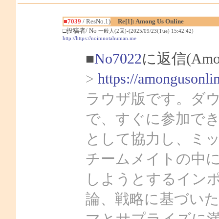
■7039
/ ResNo.1)
Re[1]: Among Us Online
□投稿者/ No
一般人(2回)-(2025/09/23(Tue) 15:42:42)
http://https://noimnotahuman.me
■
No7022
に返信(Amon
>
https://amongusonlin
ラウザ版です。ダ
で、すぐに参加で
として協力し、ミ
チームメイトの中
しようとするイン
論、戦略に基づい