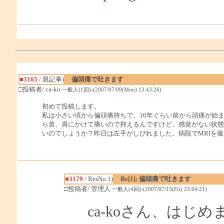
■3165
/ 親記事)
偏頭痛で吐きます
□投稿者/ ca-ko
一般人(1回)-(2007/07/09(Mon) 13:43:26)
初めて投稿します。
私は小さい頃から偏頭痛持ちで、10年ぐらい前から頭痛が始
ら首、肩にかけて痛いので抑えるんですけど、感覚がない状態
いのでしょうか？昨日は左手がしびれました。病院でMRIを
■3179
/ ResNo.1)
Re[1]: 偏頭痛で吐きます
□投稿者/ 管理人
一般人(4回)-(2007/07/13(Fri) 23:04:21)
ca-koさん、はじ