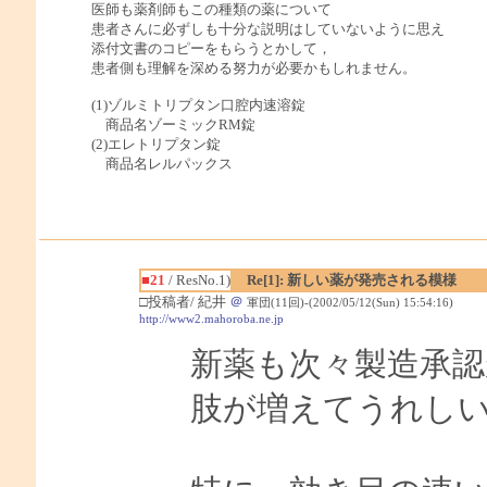
医師も薬剤師もこの種類の薬について
患者さんに必ずしも十分な説明はしていないように思え
添付文書のコピーをもらうとかして，
患者側も理解を深める努力が必要かもしれません。
(1)ゾルミトリプタン口腔内速溶錠
商品名ゾーミックRM錠
(2)エレトリプタン錠
商品名レルパックス
■21
/ ResNo.1)
Re[1]: 新しい薬が発売される模様
□投稿者/ 紀井
＠
軍団(11回)-(2002/05/12(Sun) 15:54:16)
http://www2.mahoroba.ne.jp
新薬も次々製造承
肢が増えてうれし