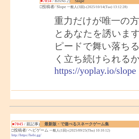
■7054
/ ResNo.2)
Slope
□投稿者/ Slope
一般人(3回)-(2025/10/14(Tue) 13:12:28)
重力だけが唯一の方
とあなたを誘いま
ピードで舞い落ち
く立ち続けられる
https://yoplay.io/slope
■7045
/ 親記事)
最新版・で遊べるスネークゲーム集
□投稿者/ ヘビゲーム
一般人(1回)-(2025/09/25(Thu) 10:10:12)
http://https://hebi.gg/