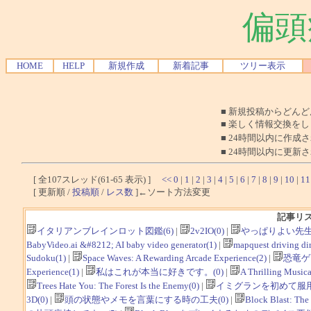
偏頭
HOME
HELP
新規作成
新着記事
ツリー表示
■ 新規投稿からどん
■ 楽しく情報交換を
■ 24時間以内に作成
■ 24時間以内に更新
[ 全107スレッド(61-65 表示) ]
<<
0
|
1
|
2
|
3
|
4
|
5
|
6
|
7
|
8
|
9
|
10
|
11
[ 更新順 /
投稿順
/
レス数
]←ソート方法変更
記事リ
イタリアンブレインロット図鑑(6)
|
2v2IO(0)
|
やっぱりよい先生
BabyVideo.ai &#8212; AI baby video generator(1)
|
mapquest driving dir
Sudoku(1)
|
Space Waves: A Rewarding Arcade Experience(2)
|
恐竜ゲ
Experience(1)
|
私はこれが本当に好きです。(0)
|
A Thrilling Musica
Trees Hate You: The Forest Is the Enemy(0)
|
イミグランを初めて服用
3D(0)
|
頭の状態やメモを言葉にする時の工夫(0)
|
Block Blast: The