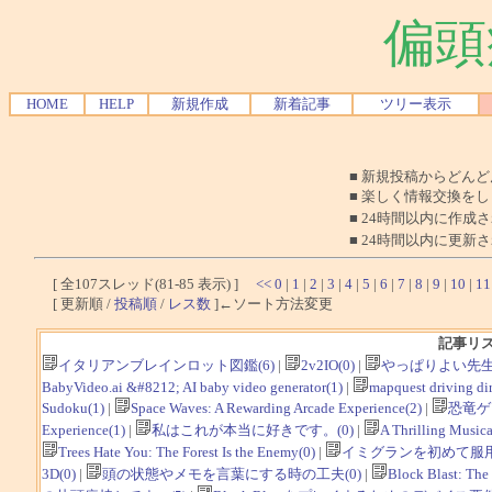
偏頭
HOME
HELP
新規作成
新着記事
ツリー表示
■ 新規投稿からどん
■ 楽しく情報交換を
■ 24時間以内に作成
■ 24時間以内に更新
[ 全107スレッド(81-85 表示) ]
<<
0
|
1
|
2
|
3
|
4
|
5
|
6
|
7
|
8
|
9
|
10
|
11
[ 更新順 /
投稿順
/
レス数
]←ソート方法変更
記事リ
イタリアンブレインロット図鑑(6)
|
2v2IO(0)
|
やっぱりよい先生
BabyVideo.ai &#8212; AI baby video generator(1)
|
mapquest driving dir
Sudoku(1)
|
Space Waves: A Rewarding Arcade Experience(2)
|
恐竜ゲ
Experience(1)
|
私はこれが本当に好きです。(0)
|
A Thrilling Musica
Trees Hate You: The Forest Is the Enemy(0)
|
イミグランを初めて服用
3D(0)
|
頭の状態やメモを言葉にする時の工夫(0)
|
Block Blast: The