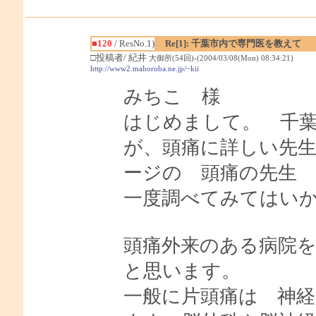
■120
/ ResNo.1)
Re[1]: 千葉市内で専門医を教えて
□投稿者/ 紀井
大御所(54回)-(2004/03/08(Mon) 08:34:21)
http://www2.mahoroba.ne.jp/~kii
みちこ 様
はじめまして。 千
が、頭痛に詳しい先
ージの 頭痛の先生
一度調べてみてはい
頭痛外来のある病院
と思います。
一般に片頭痛は 神