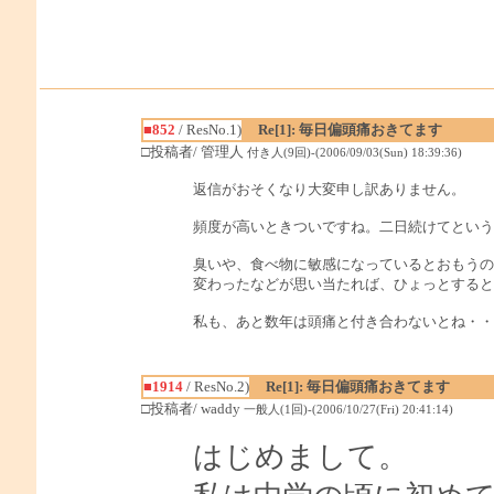
■852
/ ResNo.1)
Re[1]: 毎日偏頭痛おきてます
□投稿者/ 管理人
付き人(9回)-(2006/09/03(Sun) 18:39:36)
返信がおそくなり大変申し訳ありません。
頻度が高いときついですね。二日続けてという
臭いや、食べ物に敏感になっているとおもうの
変わったなどが思い当たれば、ひょっとすると
私も、あと数年は頭痛と付き合わないとね・・
■1914
/ ResNo.2)
Re[1]: 毎日偏頭痛おきてます
□投稿者/ waddy
一般人(1回)-(2006/10/27(Fri) 20:41:14)
はじめまして。