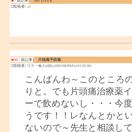
■
/ 親記事)
NO TITLE
□投稿者/
-()
■32
/ 親記事)
片頭痛予防薬
□投稿者/ リス
一般人(4回)-(2002/08/09(Fri) 01:09:58)
こんばんわ～このところ
りと。でも片頭痛治療薬
ーで飲めないし・・・今
うです！！レなんとかと
ないので～先生と相談し