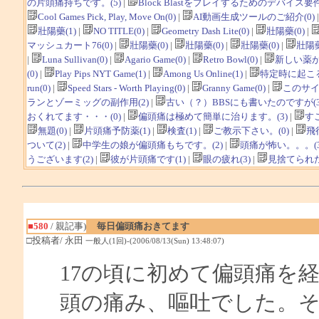
の片頭痛持ちです。(5)
|
Block Blastをプレイするためのデバイス要件
Cool Games Pick, Play, Move On(0)
|
AI動画生成ツールのご紹介(0)
壯陽藥(1)
|
NO TITLE(0)
|
Geometry Dash Lite(0)
|
壯陽藥(0)
|
マッシュカート76(0)
|
壯陽藥(0)
|
壯陽藥(0)
|
壯陽藥(0)
|
壯陽藥
|
Luna Sullivan(0)
|
Agario Game(0)
|
Retro Bowl(0)
|
新しい薬が
(0)
|
Play Pips NYT Game(1)
|
Among Us Online(1)
|
特定時に起こる
run(0)
|
Speed Stars - Worth Playing(0)
|
Granny Game(0)
|
このサイ
ランとゾーミッグの副作用(2)
|
古い（？）BBSにも書いたのですが(3
おくれてます・・・(0)
|
偏頭痛は極めて簡単に治ります。(3)
|
す
無題(0)
|
片頭痛予防薬(1)
|
検査(1)
|
ご教示下さい。(0)
|
飛
ついて(2)
|
中学生の娘が偏頭痛もちです。(2)
|
頭痛が怖い。。。(3
うございます(2)
|
彼が片頭痛です(1)
|
眼の疲れ(3)
|
見捨てられた
■580
/ 親記事)
毎日偏頭痛おきてます
□投稿者/ 永田
一般人(1回)-(2006/08/13(Sun) 13:48:07)
17の頃に初めて偏頭痛を
頭の痛み、嘔吐でした。そ