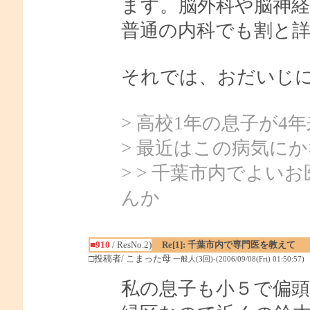
ます。脳外科や脳神
普通の内科でも割と
それでは、おだいじ
> 高校1年の息子が
> 最近はこの病気に
> > 千葉市内でよ
んか
■910
/ ResNo.2)
Re[1]: 千葉市内で専門医を教えて
□投稿者/ こまった母
一般人(3回)-(2006/09/08(Fri) 01:50:57)
私の息子も小５で偏