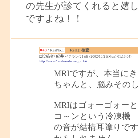
の先生が診てくれると嬉
ですよね！！
■43
/ ResNo.1)
Re[1]: 検査
□投稿者/ 紀井
ベテラン(21回)-(2002/10/21(Mon) 01:10:04)
http://www2.mahoroba.ne.jp/~kii
MRIですが、本当に
ちゃんと、脳みそのし
MRIはゴォーゴォー
コ～ンという冷凍機
の音が結構耳障りで