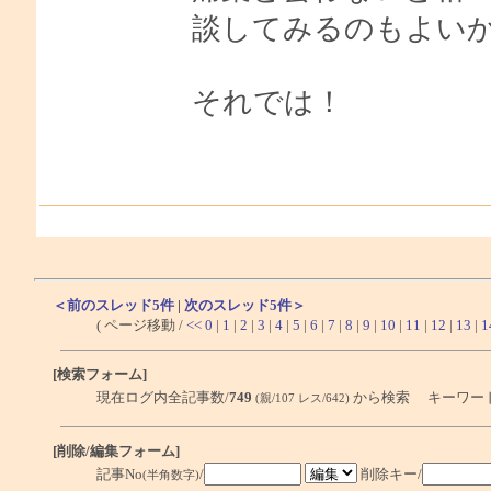
談してみるのもよい
それでは！
＜前のスレッド5件
|
次のスレッド5件＞
( ページ移動 /
<<
0
|
1
|
2
|
3
|
4
|
5
|
6
|
7
|
8
|
9
|
10
|
11
|
12
|
13
|
1
[検索フォーム]
現在ログ内全記事数/
749
から検索 キーワー
(親/107 レス/642)
[削除/編集フォーム]
記事No
/
削除キー/
(半角数字)