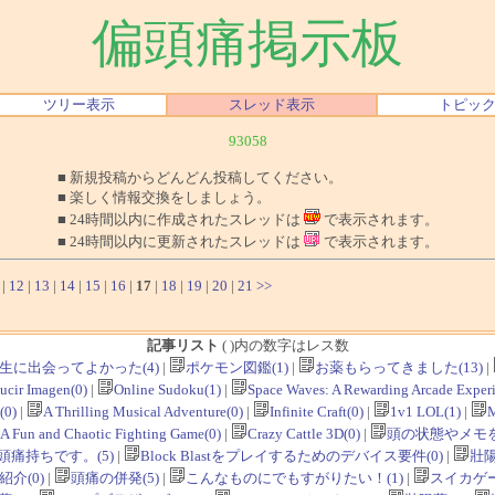
偏頭痛掲示板
ツリー表示
スレッド表示
トピッ
93058
■ 新規投稿からどんどん投稿してください。
■ 楽しく情報交換をしましょう。
■ 24時間以内に作成されたスレッドは
で表示されます。
■ 24時間以内に更新されたスレッドは
で表示されます。
|
12
|
13
|
14
|
15
|
16
|
17
|
18
|
19
|
20
|
21
>>
記事リスト
( )内の数字はレス数
生に出会ってよかった(4)
|
ポケモン図鑑(1)
|
お薬もらってきました(13)
|
ucir Imagen(0)
|
Online Sudoku(1)
|
Space Waves: A Rewarding Arcade Experi
0)
|
A Thrilling Musical Adventure(0)
|
Infinite Craft(0)
|
1v1 LOL(1)
|
M
 A Fun and Chaotic Fighting Game(0)
|
Crazy Cattle 3D(0)
|
頭の状態やメモを
痛持ちです。(5)
|
Block Blastをプレイするためのデバイス要件(0)
|
壯陽
介(0)
|
頭痛の併発(5)
|
こんなものにでもすがりたい！(1)
|
スイカゲー