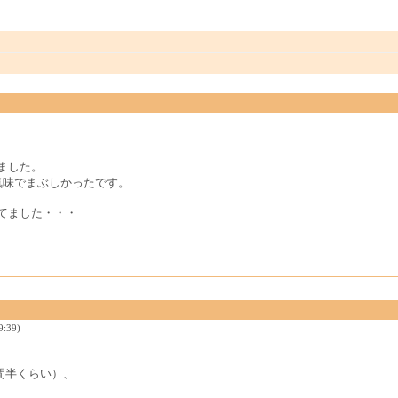
ました。
気味でまぶしかったです。
てました・・・
9:39)
。
間半くらい）、