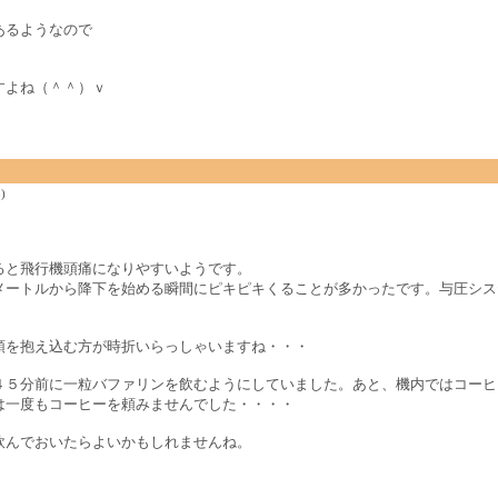
あるようなので
すよね（＾＾）ｖ
)
ると飛行機頭痛になりやすいようです。
メートルから降下を始める瞬間にピキピキくることが多かったです。与圧シス
頭を抱え込む方が時折いらっしゃいますね・・・
４５分前に一粒バファリンを飲むようにしていました。あと、機内ではコーヒ
は一度もコーヒーを頼みませんでした・・・・
飲んでおいたらよいかもしれませんね。