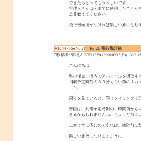
できたらとってもうれしいです。
管理人さんは今までに使用したことが
是非教えてください。
飛行機頭痛がなければ楽しい旅になり
■1044
/ ResNo.2)
Re[2]: 飛行機頭痛
□投稿者/ 管理人
軍団(12回)-(2006/09/15(Fri) 13:08:48
こんにちは、
私の場合、機内でアルコールを摂取す
到着予定時刻の３０分くらい前の１万
した。
周りを見ていると、同じタイミングで
普段は、到着予定時刻の１時間前から
きるかもしれませんね。ちょうど前回
上空で常に痛むのであれば、離陸前に
楽しい旅行になりますように！