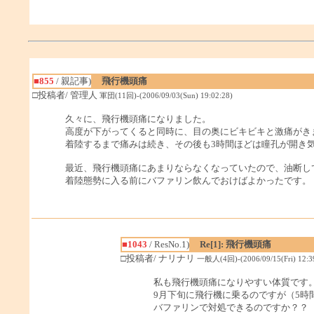
■855
/ 親記事)
飛行機頭痛
□投稿者/ 管理人
軍団(11回)-(2006/09/03(Sun) 19:02:28)
久々に、飛行機頭痛になりました。
高度が下がってくると同時に、目の奥にビキビキと激痛がき
着陸するまで痛みは続き、その後も3時間ほどは瞳孔が開き
最近、飛行機頭痛にあまりならなくなっていたので、油断し
着陸態勢に入る前にバファリン飲んでおけばよかったです。
■1043
/ ResNo.1)
Re[1]: 飛行機頭痛
□投稿者/ ナリナリ
一般人(4回)-(2006/09/15(Fri) 12:3
私も飛行機頭痛になりやすい体質です
9月下旬に飛行機に乗るのですが（5時
バファリンで対処できるのですか？？