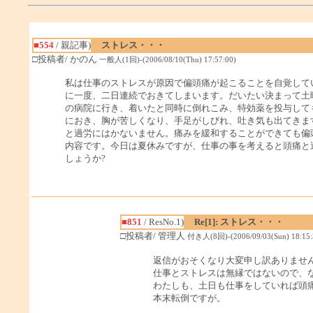
■554
/ 親記事)
ストレス・・・
□投稿者/ かのん
一般人(1回)-(2006/08/10(Thu) 17:57:00)
私は仕事のストレスが原因で偏頭痛が起こることを自覚して
に一度、二日連続でおきてしまいます。だいたい決まって土
の病院に行き、着いたと同時に倒れこみ、特効薬を投与して
におき、胸が苦しくなり、手足がしびれ、吐き気も出てきま
と過労にはかないません。痛みを緩和することができても偏
内容です。今日は夏休みですが、仕事の事を考えると頭痛と
しょうか?
■851
/ ResNo.1)
Re[1]: ストレス・・・
□投稿者/ 管理人
付き人(8回)-(2006/09/03(Sun) 18:15:
返信がおそくなり大変申し訳ありませ
仕事とストレスは無縁ではないので、
わたしも、土日も仕事をしていれば頭
本末転倒ですが。