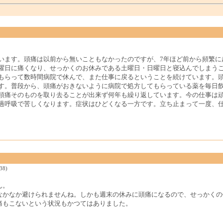
います。頭痛は以前から無いこともなかったのですが、7年ほど前から頻繁に
曜日に痛くなり、せっかくのお休みである土曜日・日曜日と寝込んでしまう
もらって数時間病院で休んで、また仕事に戻るということを続けています。
す。普段から、頭痛がおきないように病院で処方してもらっている薬を毎日
頭痛そのものを取り去ることが出来ず何年も繰り返しています。今の仕事は
過呼吸で苦しくなります。症状はひどくなる一方です。立ち止まって一度、
38)
ん。
なかなか避けられませんね。しかも週末の休みに頭痛になるので、せっかくの
痛もこないという状況もかつてはありました。