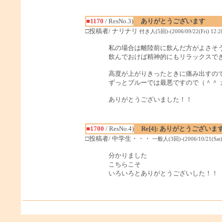
■1170
/ ResNo.3)
ありがとうございます
□投稿者/ ナリナリ
付き人(5回)-(2006/09/22(Fri) 12:2
私の場合は離陸前に飲んだ方がよさそ
飲んでおけば精神的にもリラックスで
高度が上がりきったときに痛み出すの
ずっとブルーでは最悪ですので（＾＾
ありがとうございました！！
■1700
/ ResNo.4)
Re[4]: ありがとうございま
□投稿者/ 中学生・・・
一般人(3回)-(2006/10/21(Sat) 
分かりました
こちらこそ
いろいろとありがとうございした！！