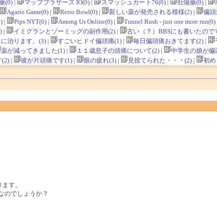
(0)
|
マップブラザーズ IO(0)
|
スマッシュカート76(0)
|
壯陽藥(0)
|
Agario Game(0)
|
Retro Bowl(0)
|
新しい薬が発売される模様(2)
|
偏頭
)
|
Pips NYT(0)
|
Among Us Online(0)
|
Tunnel Rush - just one more run(0)
)
|
イミグランとゾーミッグの副作用(2)
|
古い（？）BBSにも書いたのです
に治ります。(3)
|
すごいヒドイ偏頭痛(1)
|
毎日偏頭痛おきてます(2)
|
薬が減ってきました(1)
|
１１歳息子の頭痛について(2)
|
中学生の娘が偏頭
2)
|
彼が片頭痛です(1)
|
眼の疲れ(3)
|
見捨てられた・・・(2)
|
初め
ります。
なのでしょうか？