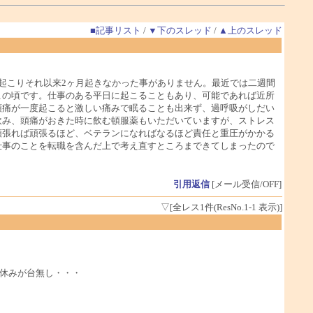
■記事リスト
/
▼下のスレッド
/
▲上のスレッド
起こりそれ以来2ヶ月起きなかった事がありません。最近では二週間
この頃です。仕事のある平日に起こることもあり、可能であれば近所
頭痛が一度起こると激しい痛みで眠ることも出来ず、過呼吸がしだい
飲み、頭痛がおきた時に飲む頓服薬もいただいていますが、ストレス
頑張れば頑張るほど、ベテランになればなるほど責任と重圧がかかる
仕事のことを転職を含んだ上で考え直すところまできてしまったので
引用返信
[メール受信/OFF]
▽[全レス1件(ResNo.1-1 表示)]
休みが台無し・・・