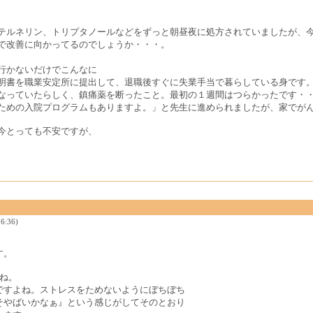
テルネリン、トリプタノールなどをずっと朝昼夜に処方されていましたが、
で改善に向かってるのでしょうか・・・。
行かないだけでこんなに
明書を職業安定所に提出して、退職後すぐに失業手当で暮らしている身です
なっていたらしく、鎮痛薬を断ったこと。最初の１週間はつらかったです・
ための入院プログラムもありますよ。」と先生に進められましたが、家でが
今とっても不安ですが、
6:36)
す。
ね。
ですよね。ストレスをためないようにぼちぼち
そやばいかなぁ』という感じがしてそのとおり