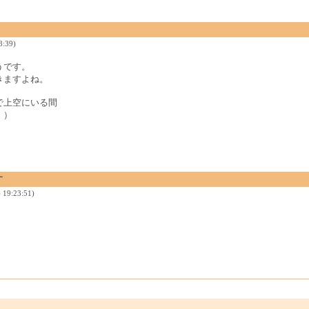
8:39)
うです。
きますよね。
で上空にいる間
；）
す
19:23:51)