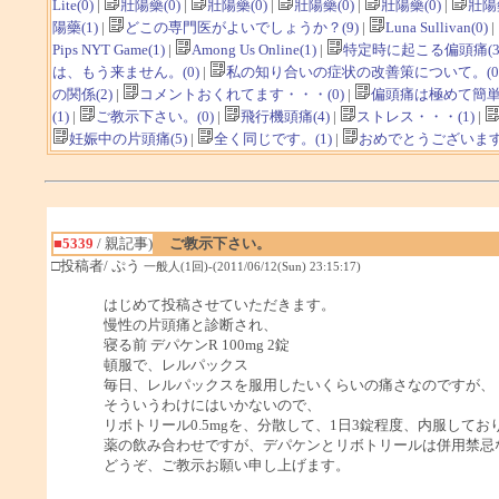
Lite(0)
|
壯陽藥(0)
|
壯陽藥(0)
|
壯陽藥(0)
|
壯陽藥(0)
|
壯陽藥
陽藥(1)
|
どこの専門医がよいでしょうか？(9)
|
Luna Sullivan(0)
|
Pips NYT Game(1)
|
Among Us Online(1)
|
特定時に起こる偏頭痛(3
は、もう来ません。(0)
|
私の知り合いの症状の改善策について。(0
の関係(2)
|
コメントおくれてます・・・(0)
|
偏頭痛は極めて簡単
(1)
|
ご教示下さい。(0)
|
飛行機頭痛(4)
|
ストレス・・・(1)
|
妊娠中の片頭痛(5)
|
全く同じです。(1)
|
おめでとうございます(
■5339
/ 親記事)
ご教示下さい。
□投稿者/ ぷう
一般人(1回)-(2011/06/12(Sun) 23:15:17)
はじめて投稿させていただきます。
慢性の片頭痛と診断され、
寝る前 デパケンR 100mg 2錠
頓服で、レルパックス
毎日、レルパックスを服用したいくらいの痛さなのですが、
そういうわけにはいかないので、
リボトリール0.5mgを、分散して、1日3錠程度、内服してお
薬の飲み合わせですが、デパケンとリボトリールは併用禁忌
どうぞ、ご教示お願い申し上げます。