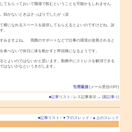
してもらっておいて職場で飲むということも可能かもしれません
。効かないときはさっぱりでしたが（涙
て横になれるスペースを提供してもらえるとよいのですけどね。診
す。
すみますよね。 周囲のサポートなどで仕事の環境が改善されると
を食べないで休日に体を動かすと即頭痛になるようです。
るとよいのではないかと思います。勤務中にストレスを解消できる
ではないかなというきがします。
引用返信
[メール受信/OFF]
■記事リスト
/ レス記事表示 → [
親記事-1
]
■記事リスト
/
▼下のスレッド
/
▲上のスレッド