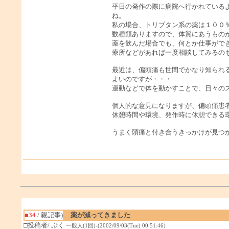
平日の発作の際に病院へ行かれている
ね。
私の場合、トリプタン系の薬は１００
数種類ありますので、体質にあうもの
薬を飲んだ場合でも、何とか仕事がで
療所などがあれば一度相談してみるの
最近は、偏頭痛も世間でかなり知られ
よいのですが・・・
運動などで体を動かすことで、日々の
個人的な意見になりますが、偏頭痛患
休憩時間や環境、発作時に休憩できる
うまく頭痛と付き合うきっかけが見つ
■34
/ 親記事)
薬が減ってきました
□投稿者/ ぷく
一般人(1回)-(2002/09/03(Tue) 00:51:46)