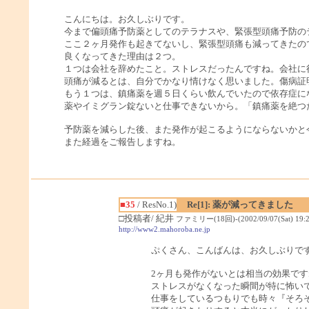
こんにちは。お久しぶりです。
今まで偏頭痛予防薬としてのテラナスや、緊張型頭痛予防の
ここ２ヶ月発作も起きてないし、緊張型頭痛も減ってきたの
良くなってきた理由は２つ。
１つは会社を辞めたこと。ストレスだったんですね。会社に
頭痛が減るとは、自分でかなり情けなく思いました。傷病証
もう１つは、鎮痛薬を週５日くらい飲んでいたので依存症に
薬やイミグラン錠ないと仕事できないから。「鎮痛薬を絶つ
予防薬を減らした後、また発作が起こるようにならないかと
また経過をご報告しますね。
■35
/ ResNo.1)
Re[1]: 薬が減ってきました
□投稿者/ 紀井
ファミリー(18回)-(2002/09/07(Sat) 19:2
http://www2.mahoroba.ne.jp
ぷくさん、こんばんは、お久しぶりで
2ヶ月も発作がないとは相当の効果です
ストレスがなくなった瞬間が特に怖い
仕事をしているつもりでも時々『そろ