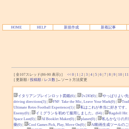
HOME
HELP
新規作成
新着記事
[ 全107スレッド(86-90 表示) ]
<<
0
|
1
|
2
|
3
|
4
|
5
|
6
|
7
|
8
|
9
|
10
|
11
[ 更新順 /
投稿順
/
レス数
]←ソート方法変更
イタリアンブレインロット図鑑(6)
|
2v2IO(0)
|
やっぱりよい先
driving directions(3)
|
FNF: Take the Mic, Leave Your Mark(0)
|
Trad
Ultimate Retro Football Experience(1)
|
私はこれが本当に好きです。(
Enemy(0)
|
イミグランを初めて服用しました。(64)
|
Ragdoll Hit:
Space Last(0)
|
AI Booklet Maker(0)
|
planet(0)
|
私もかなりの片頭
藥(0)
|
Cool Games Pick, Play, Move On(0)
|
AI動画生成ツールのご紹