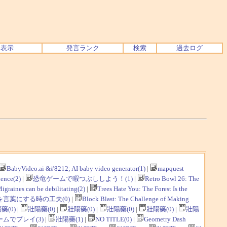
ク表示
発言ランク
検索
過去ログ
BabyVideo.ai &#8212; AI baby video generator(1)
|
mapquest
ence(2)
|
恐竜ゲームで暇つぶししよう！(1)
|
Retro Bowl 26: The
igraines can be debilitating(2)
|
Trees Hate You: The Forest Is the
言葉にする時の工夫(0)
|
Block Blast: The Challenge of Making
藥(0)
|
壯陽藥(0)
|
壯陽藥(0)
|
壯陽藥(0)
|
壯陽藥(0)
|
壯陽
ムでプレイ(3)
|
壯陽藥(1)
|
NO TITLE(0)
|
Geometry Dash