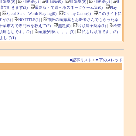
壯陽藥(0)
|
壯陽藥(0)
|
壯陽藥(0)
|
壯陽藥(0)
|
壯陽藥(0)
|
壯
痛で吐きます(2)
|
最新版・で遊べるスネークゲーム集(0)
|
Play
|
Speed Stars - Worth Playing(0)
|
Granny Game(0)
|
このサイトに
が(3)
|
NO TITLE(1)
|
市販の頭痛薬とお医者さんでもらった薬
千葉市内で専門医を教えて(2)
|
無題(0)
|
片頭痛予防薬(1)
|
検査
痛もちです。(2)
|
頭痛が怖い。。。(3)
|
私も片頭痛です。(3)
|
まして(1)
|
■記事リスト
/
▼下のスレッド