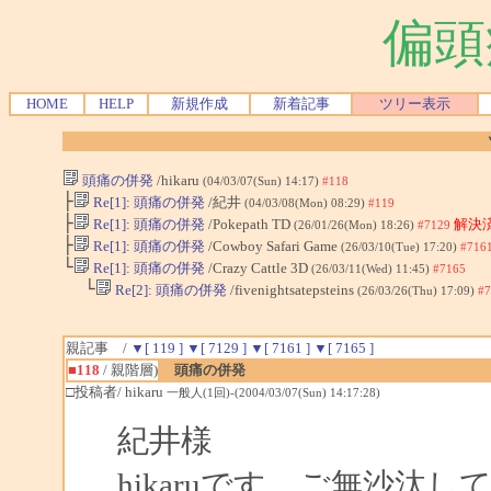
偏頭
HOME
HELP
新規作成
新着記事
ツリー表示
頭痛の併発
/hikaru
(04/03/07(Sun) 14:17)
#118
├
Re[1]: 頭痛の併発
/紀井
(04/03/08(Mon) 08:29)
#119
├
Re[1]: 頭痛の併発
/Pokepath TD
解決済
(26/01/26(Mon) 18:26)
#7129
├
Re[1]: 頭痛の併発
/Cowboy Safari Game
(26/03/10(Tue) 17:20)
#716
└
Re[1]: 頭痛の併発
/Crazy Cattle 3D
(26/03/11(Wed) 11:45)
#7165
└
Re[2]: 頭痛の併発
/fivenightsatepsteins
(26/03/26(Thu) 17:09)
#7
親記事 /
▼[ 119 ]
▼[ 7129 ]
▼[ 7161 ]
▼[ 7165 ]
■118
/ 親階層)
頭痛の併発
□投稿者/ hikaru
一般人(1回)-(2004/03/07(Sun) 14:17:28)
紀井様
hikaruです。ご無沙汰し