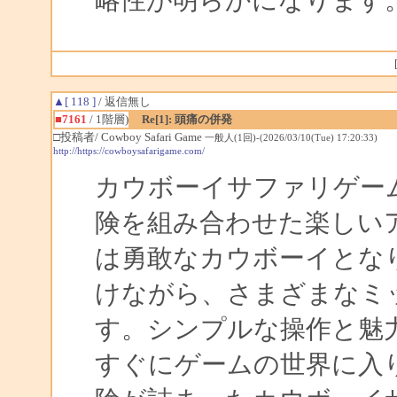
▲[ 118 ]
/ 返信無し
■7161
/ 1階層)
Re[1]: 頭痛の併発
□投稿者/ Cowboy Safari Game
一般人(1回)-(2026/03/10(Tue) 17:20:33)
http://https://cowboysafarigame.com/
カウボーイサファリゲー
険を組み合わせた楽しい
は勇敢なカウボーイとな
けながら、さまざまなミ
す。シンプルな操作と魅
すぐにゲームの世界に入