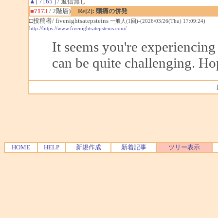
▲[ 7165 ]
/ 返信無し
■7173
/ 2階層)
Re[2]: 頭痛の併発
□投稿者/ fivenightsatepsteins
一般人(1回)-(2026/03/26(Thu) 17:09:24)
http://https://www.fivenightsatepsteins.com/
It seems you're experiencin
can be quite challenging. Ho
HOME
HELP
新規作成
新着記事
ツリー表示