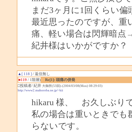
まだ3ヶ月に1回くらい偏
最近思ったのですが、重
痛、軽い場合は閃輝暗点
紀井様はいかがですか？
▲[ 118 ]
/ 返信無し
■119
/ 1階層)
Re[1]: 頭痛の併発
□投稿者/ 紀井
大御所(53回)-(2004/03/08(Mon) 08:29:03)
http://www2.mahoroba.ne.jp/~kii
hikaru 様、 お久しぶり
私の場合は重いときでも
らないです。