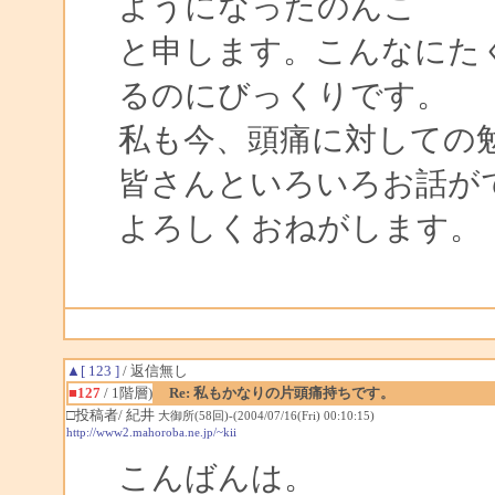
ようになったのんこ
と申します。こんなにた
るのにびっくりです。
私も今、頭痛に対しての
皆さんといろいろお話が
よろしくおねがします。
▲[ 123 ]
/ 返信無し
■127
/ 1階層)
Re: 私もかなりの片頭痛持ちです。
□投稿者/ 紀井
大御所(58回)-(2004/07/16(Fri) 00:10:15)
http://www2.mahoroba.ne.jp/~kii
こんばんは。