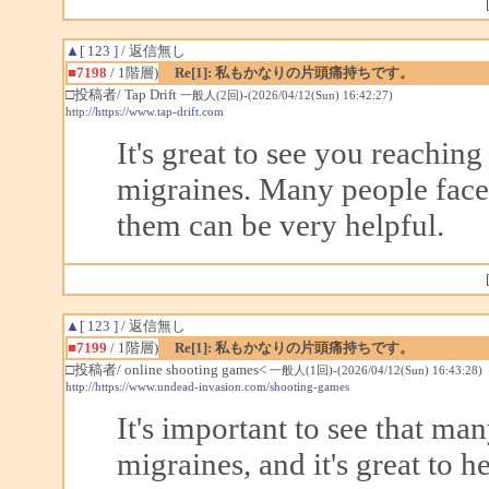
▲[ 123 ]
/ 返信無し
■7198
/ 1階層)
Re[1]: 私もかなりの片頭痛持ちです。
□投稿者/ Tap Drift
一般人(2回)-(2026/04/12(Sun) 16:42:27)
http://https://www.tap-drift.com
It's great to see you reachin
migraines. Many people face 
them can be very helpful.
▲[ 123 ]
/ 返信無し
■7199
/ 1階層)
Re[1]: 私もかなりの片頭痛持ちです。
□投稿者/ online shooting games<
一般人(1回)-(2026/04/12(Sun) 16:43:28)
http://https://www.undead-invasion.com/shooting-games
It's important to see that ma
migraines, and it's great to 