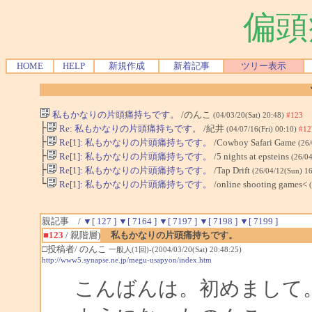
偏頭
HOME
HELP
新規作成
新着記事
ツリー表示
私もかなりの片頭痛持ちです。
/のんこ
(04/03/20(Sat) 20:48)
#123
├
Re: 私もかなりの片頭痛持ちです。
/紀井
(04/07/16(Fri) 00:10)
#12
├
Re[1]: 私もかなりの片頭痛持ちです。
/Cowboy Safari Game
(26
├
Re[1]: 私もかなりの片頭痛持ちです。
/5 nights at epsteins
(26/0
├
Re[1]: 私もかなりの片頭痛持ちです。
/Tap Drift
(26/04/12(Sun) 1
└
Re[1]: 私もかなりの片頭痛持ちです。
/online shooting games<
親記事 /
▼[ 127 ]
▼[ 7164 ]
▼[ 7197 ]
▼[ 7198 ]
▼[ 7199 ]
■123
/ 親階層)
私もかなりの片頭痛持ちです。
□投稿者/ のんこ
一般人(1回)-(2004/03/20(Sat) 20:48:25)
http://www5.synapse.ne.jp/megu-usapyon/index.htm
こんばんは。初めまして