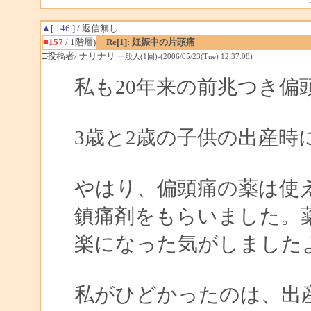
▲[ 146 ]
/ 返信無し
■157
/ 1階層)
Re[1]: 妊娠中の片頭痛
□投稿者/ ナリナリ
一般人(1回)-(2006/05/23(Tue) 12:37:08)
私も20年来の前兆つき偏
3歳と2歳の子供の出産
やはり、偏頭痛の薬は使
鎮痛剤をもらいました。
楽になった気がしました
私がひどかったのは、出