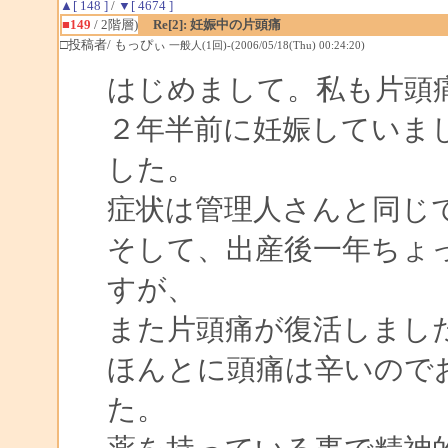
▲[ 148 ]
/
▼[ 4674 ]
■149
/ 2階層)
Re[2]: 妊娠中の片頭痛
□投稿者/ もっぴぃ
一般人(1回)-(2006/05/18(Thu) 00:24:20)
はじめまして。私も片頭
２年半前に妊娠していま
した。
症状は管理人さんと同じ
そして、出産後一年ちょ
すが、
また片頭痛が復活しまし
ほんとに頭痛は辛いので
た。