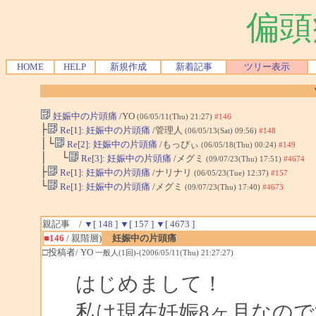
偏頭
HOME
HELP
新規作成
新着記事
ツリー表示
妊娠中の片頭痛
/YO
(06/05/11(Thu) 21:27)
#146
├
Re[1]: 妊娠中の片頭痛
/管理人
(06/05/13(Sat) 09:56)
#148
│└
Re[2]: 妊娠中の片頭痛
/もっぴぃ
(06/05/18(Thu) 00:24)
#149
│ └
Re[3]: 妊娠中の片頭痛
/メグミ
(09/07/23(Thu) 17:51)
#4674
├
Re[1]: 妊娠中の片頭痛
/ナリナリ
(06/05/23(Tue) 12:37)
#157
└
Re[1]: 妊娠中の片頭痛
/メグミ
(09/07/23(Thu) 17:40)
#4673
親記事 /
▼[ 148 ]
▼[ 157 ]
▼[ 4673 ]
■146
/ 親階層)
妊娠中の片頭痛
□投稿者/ YO
一般人(1回)-(2006/05/11(Thu) 21:27:27)
はじめまして！
私は現在妊娠8ヶ月なの