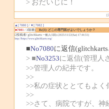
> おだいじに！
[
▲[ 7080 ]
/
▼[ 7082 ]
■7081
/ 3階層)
Re[3]: どこの専門医がよいでしょうか？
□投稿者/ glitchkarts
一般人(5回)-(2025/11/22(Sat) 17:44:51)
http://https://www.glitchkarts.org/
■
No7080
に返信(glitchka
> ■
No3253
に返信(管理人
>>管理人の紀井です。
>>
>>私の症状ととてもよ
>>
>>さて、病院ですが、