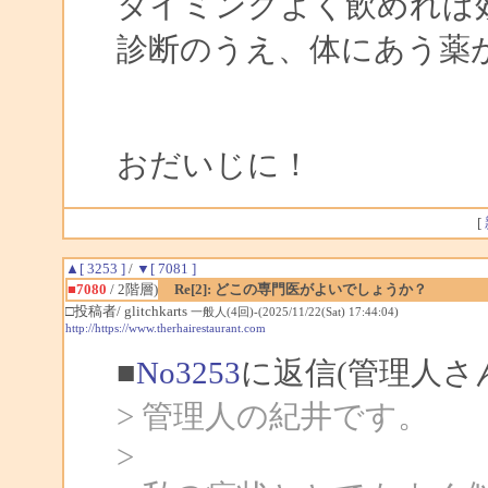
タイミングよく飲めれば
診断のうえ、体にあう薬
おだいじに！
[
▲[ 3253 ]
/
▼[ 7081 ]
■7080
/ 2階層)
Re[2]: どこの専門医がよいでしょうか？
□投稿者/ glitchkarts
一般人(4回)-(2025/11/22(Sat) 17:44:04)
http://https://www.therhairestaurant.com
■
No3253
に返信(管理人さ
> 管理人の紀井です。
>