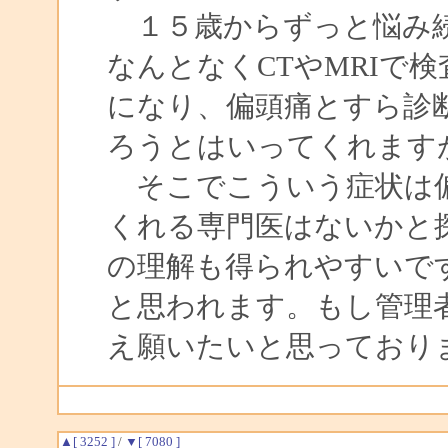
１５歳からずっと悩み続
なんとなくCTやMRIで
になり、偏頭痛とすら診
ろうとはいってくれます
そこでこういう症状は偏
くれる専門医はないかと
の理解も得られやすいで
と思われます。もし管理
え願いたいと思っており
▲[ 3252 ]
/
▼[ 7080 ]