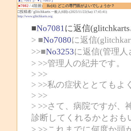
▲[ 7081 ]
/
▼[ 7083 ]
■7082
/ 4階層)
Re[4]: どこの専門医がよいでしょうか？
□投稿者/ glitchkarts
一般人(6回)-(2025/11/22(Sat) 17:45:41)
http://www.glitchkarts.org
■
No7081
に返信(glitchka
> ■
No7080
に返信(glitchk
>>■
No3253
に返信(管理人
> >>管理人の紀井です。
> >>
> >>私の症状ととても
> >>
> >>さて、病院ですが
診断してくれるかとおも
> >>これまでに何度か