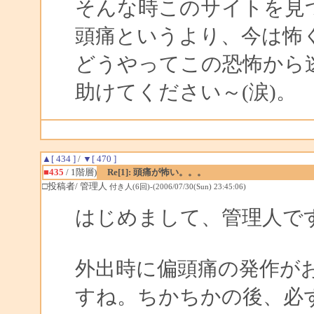
そんな時このサイトを見
頭痛というより、今は怖
どうやってこの恐怖から
助けてください～(涙)。
▲[ 434 ]
/
▼[ 470 ]
■435
/ 1階層)
Re[1]: 頭痛が怖い。。。
□投稿者/ 管理人
付き人(6回)-(2006/07/30(Sun) 23:45:06)
はじめまして、管理人で
外出時に偏頭痛の発作が
すね。ちかちかの後、必