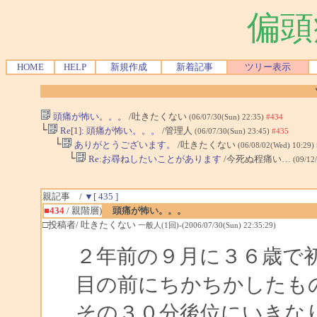
偏頭
HOME
HELP
新規作成
新着記事
ツリー表示
頭痛が怖い。。。
/吐きたくない
(06/07/30(Sun) 22:35)
#434
└
Re[1]: 頭痛が怖い。。。
/管理人
(06/07/30(Sun) 23:45)
#435
└
ありがとうございます。
/吐きたくない
(06/08/02(Wed) 10:29)
└
Re:お尋ねしたいことがあります
/今死ぬ程痛い…
(09/12
親記事 /
▼[ 435 ]
■434
/ 親階層)
頭痛が怖い。。。
□投稿者/ 吐きたくない
一般人(1回)-(2006/07/30(Sun) 22:35:29)
２年前の９月に３６歳で
目の前にちかちかしたも
その３０分後位にいきな