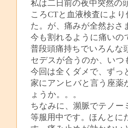
私は二日前の夜中突然の
ころCTと血液検査によ
た。が、痛みが全然おさ
今も割れるように痛いの
普段頭痛持ちでいろんな
セデスが合うのか、いつ
今回は全くダメで、ずっ
家にアンヒバと言う座薬
ょうか。。。
ちなみに、瀕脈でテノー
等服用中です。ほんとに