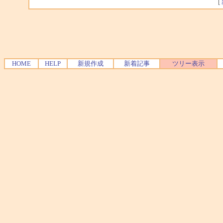
[
HOME
HELP
新規作成
新着記事
ツリー表示