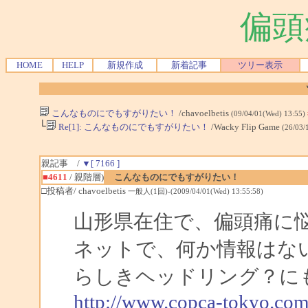
偏頭
HOME
HELP
新規作成
新着記事
ツリー表示
こんなものにでもすがりたい！
/chavoelbetis
(09/04/01(Wed) 13:55)
└
Re[1]: こんなものにでもすがりたい！
/Wacky Flip Game
(26/03/
親記事 /
▼[ 7166 ]
■4611
/ 親階層)
こんなものにでもすがりたい！
□投稿者/ chavoelbetis
一般人(1回)-(2009/04/01(Wed) 13:55:58)
山形県在住で、偏頭痛に
ネットで、何か情報はな
らしきヘッドリング？に
http://www.copca-tokyo.com