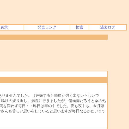
ク表示
発言ランク
検索
過去ログ
はありませんでした。（妊娠すると頭痛が強く出ないらしいで
、嘔吐の繰り返し。病院に行きましたが、偏頭痛だろうと薬の処
時間を問わず毎日・・昨日は車の中でした。夜も夜中も。今月頭
なさんも苦しい思いをしていると思いますが毎日なるかたいます