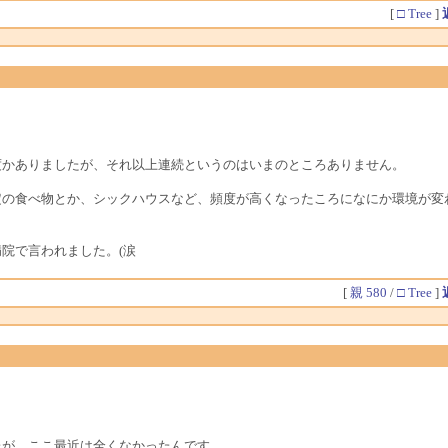
[
□ Tree
]
度かありましたが、それ以上連続というのはいまのところありません。
定の食べ物とか、シックハウスなど、頻度が高くなったころになにか環境が変
院で言われました。(涙
[
親 580
/
□ Tree
]
たが、ここ最近は全くなかったんです。