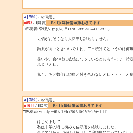
▲[ 580 ]
/ 返信無し
■852
/ 1階層)
Re[1]: 毎日偏頭痛おきてます
□投稿者/ 管理人
付き人(9回)-(2006/09/03(Sun) 18:39:36)
返信がおそくなり大変申し訳ありません。
頻度が高いときついですね。二日続けてというのは何
臭いや、食べ物に敏感になっているとおもうので、特
れませんね。
私も、あと数年は頭痛と付き合わないとね・・・ と病
▲[ 580 ]
/ 返信無し
■1914
/ 1階層)
Re[1]: 毎日偏頭痛おきてます
□投稿者/ waddy
一般人(1回)-(2006/10/27(Fri) 20:41:14)
はじめまして。
私は中学の頃に初めて偏頭痛を経験しました。
今までは時々（やはり休日）に偏頭痛になっていまし