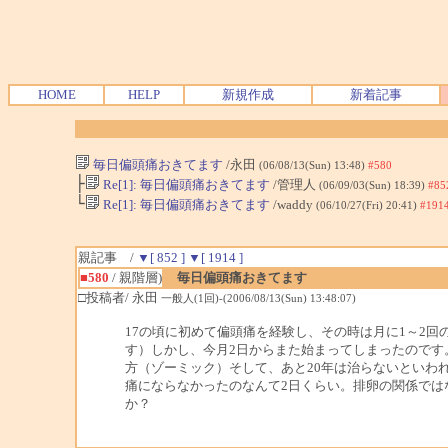
HOME
HELP
新規作成
新着記事
毎日偏頭痛おきてます
/永田
(06/08/13(Sun) 13:48)
#580
├
Re[1]: 毎日偏頭痛おきてます
/管理人
(06/09/03(Sun) 18:39)
#85
└
Re[1]: 毎日偏頭痛おきてます
/waddy
(06/10/27(Fri) 20:41)
#191
親記事 /
▼[ 852 ]
▼[ 1914 ]
■580
/ 親階層)
毎日偏頭痛おきてます
□投稿者/ 永田
一般人(1回)-(2006/08/13(Sun) 13:48:07)
17の頃に初めて偏頭痛を経験し、その時は月に1～2
す）しかし、今月2日からまた始まってしまったのです
方（ゾーミック）そして、あと20年は治らないといわ
痛にならなかったのなんて2日くらい。排卵の関係では
か？