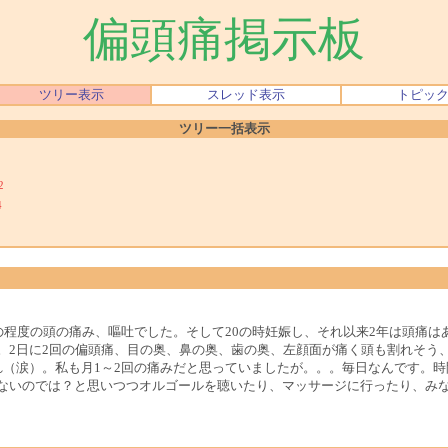
偏頭痛掲示板
ツリー表示
スレッド表示
トピッ
ツリー一括表示
2
4
回の程度の頭の痛み、嘔吐でした。そして20の時妊娠し、それ以来2年は頭痛
。2日に2回の偏頭痛、目の奥、鼻の奥、歯の奥、左顔面が痛く頭も割れそう
れ（涙）。私も月1～2回の痛みだと思っていましたが。。。毎日なんです。
ないのでは？と思いつつオルゴールを聴いたり、マッサージに行ったり、み