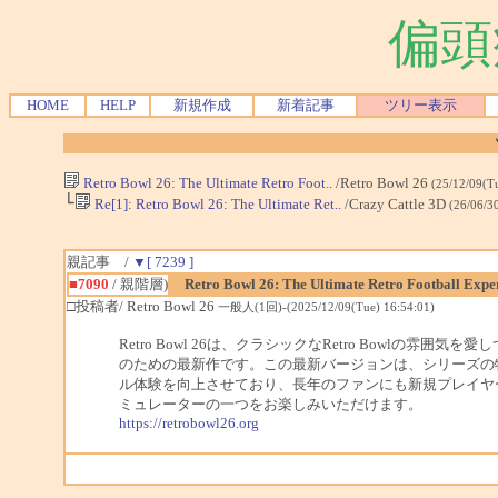
偏頭
HOME
HELP
新規作成
新着記事
ツリー表示
Retro Bowl 26: The Ultimate Retro Foot..
/Retro Bowl 26
(25/12/09(T
└
Re[1]: Retro Bowl 26: The Ultimate Ret..
/Crazy Cattle 3D
(26/06/3
親記事 /
▼[ 7239 ]
■7090
/ 親階層)
Retro Bowl 26: The Ultimate Retro Football Expe
□投稿者/ Retro Bowl 26
一般人(1回)-(2025/12/09(Tue) 16:54:01)
Retro Bowl 26は、クラシックなRetro Bowl
のための最新作です。この最新バージョンは、シリーズの
ル体験を向上させており、長年のファンにも新規プレイヤ
ミュレーターの一つをお楽しみいただけます。
https://retrobowl26.org