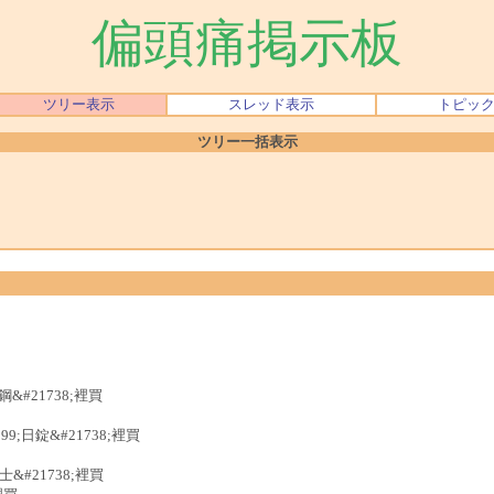
偏頭痛掲示板
ツリー表示
スレッド表示
トピッ
ツリー一括表示
鋼&#21738;裡買
99;日錠&#21738;裡買
士&#21738;裡買