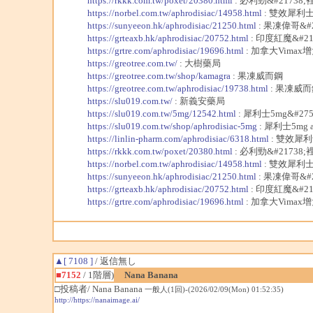
https://rkkk.com.tw/poxet/20380.html
: 必利勁&#21738;
https://norbel.com.tw/aphrodisiac/14958.html
: 雙效犀利士
https://sunyeeon.hk/aphrodisiac/21250.html
: 果凍偉哥&#2
https://grteaxb.hk/aphrodisiac/20752.html
: 印度紅魔&#21
https://grtre.com/aphrodisiac/19696.html
: 加拿大Vimax增
https://greotree.com.tw/
: 大樹藥局
https://greotree.com.tw/shop/kamagra
: 果凍威而鋼
https://greotree.com.tw/aphrodisiac/19738.html
: 果凍威而
https://slu019.com.tw/
: 新義安藥局
https://slu019.com.tw/5mg/12542.html
: 犀利士5mg&#275
https://slu019.com.tw/shop/aphrodisiac-5mg
: 犀利士5mg a
https://linlin-pharm.com/aphrodisiac/6318.html
: 雙效犀利
https://rkkk.com.tw/poxet/20380.html
: 必利勁&#21738;
https://norbel.com.tw/aphrodisiac/14958.html
: 雙效犀利士
https://sunyeeon.hk/aphrodisiac/21250.html
: 果凍偉哥&#2
https://grteaxb.hk/aphrodisiac/20752.html
: 印度紅魔&#21
https://grtre.com/aphrodisiac/19696.html
: 加拿大Vimax增
▲[ 7108 ]
/ 返信無し
■7152
/ 1階層)
Nana Banana
□投稿者/ Nana Banana
一般人(1回)-(2026/02/09(Mon) 01:52:35)
http://https://nanaimage.ai/