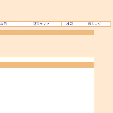
ク表示
発言ランク
検索
過去ログ