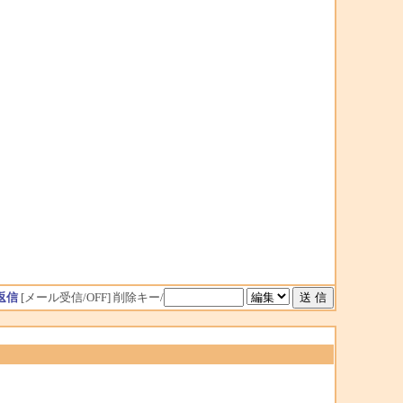
返信
[メール受信/OFF]
削除キー/