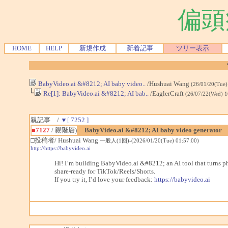
偏頭
HOME
HELP
新規作成
新着記事
ツリー表示
BabyVideo.ai &#8212; AI baby video..
/Hushuai Wang
(26/01/20(Tue)
└
Re[1]: BabyVideo.ai &#8212; AI bab..
/EaglerCraft
(26/07/22(Wed) 
親記事 /
▼[ 7252 ]
■7127
/ 親階層)
BabyVideo.ai &#8212; AI baby video generator
□投稿者/ Hushuai Wang
一般人(1回)-(2026/01/20(Tue) 01:57:00)
http://https://babyvideo.ai
Hi! I’m building BabyVideo.ai &#8212; an AI tool that turns pho
share-ready for TikTok/Reels/Shorts.
If you try it, I’d love your feedback:
https://babyvideo.ai