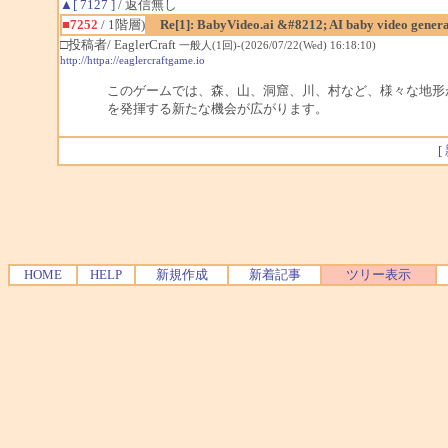
▲[ 7127 ]
/ 返信無し
■7252
/ 1階層)
Re[1]: BabyVideo.ai &#8212; AI baby video gener
□投稿者/ EaglerCraft
一般人(1回)-(2026/07/22(Wed) 16:18:10)
http://httpa://eaglercraftgame.io
このゲームでは、森、山、洞窟、川、村など、様々な地形
を発揮する新たな機会が広がります。
[
HOME
HELP
新規作成
新着記事
ツリー表示