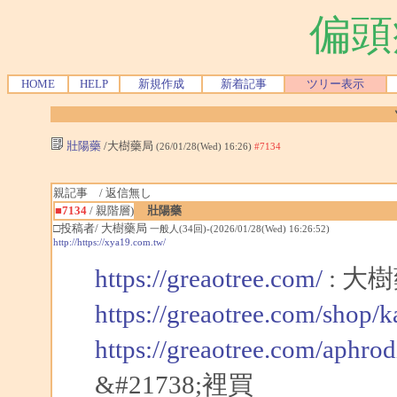
偏頭
HOME
HELP
新規作成
新着記事
ツリー表示
壯陽藥
/大樹藥局
(26/01/28(Wed) 16:26)
#7134
親記事 / 返信無し
■7134
/ 親階層)
壯陽藥
□投稿者/ 大樹藥局
一般人(34回)-(2026/01/28(Wed) 16:26:52)
http://https://xya19.com.tw/
https://greaotree.com/
: 大
https://greaotree.com/shop/
https://greaotree.com/aphro
&#21738;裡買