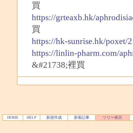
買
https://grteaxb.hk/aphrodisi
買
https://hk-sunrise.hk/poxet/
https://linlin-pharm.com/aph
&#21738;裡買
HOME
HELP
新規作成
新着記事
ツリー表示