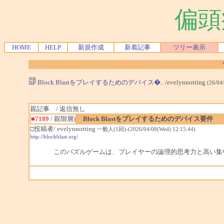
偏頭
HOME
HELP
新規作成
新着記事
ツリー表示
Block Blastをプレイするためのデバイス�..
/evelynnotting
(26/04
親記事 / 返信無し
■7189
/ 親階層)
Block Blastをプレイするためのデバイス要件
□投稿者/ evelynnotting
一般人(1回)-(2026/04/08(Wed) 12:15:44)
http://blockblast.org/
このパズルゲームは、プレイヤーの論理的思考力と高い集