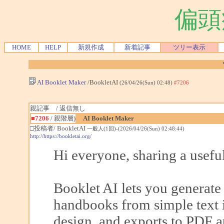
偏頭
HOME
HELP
新規作成
新着記事
ツリー表示
AI Booklet Maker
/BookletAI
(26/04/26(Sun) 02:48)
#7206
親記事 / 返信無し
■7206
/ 親階層)
AI Booklet Maker
□投稿者/ BookletAI
一般人(1回)-(2026/04/26(Sun) 02:48:44)
http://https://bookletai.org/
Hi everyone, sharing a useful
Booklet AI lets you generate
handbooks from simple text i
design, and exports to PDF a