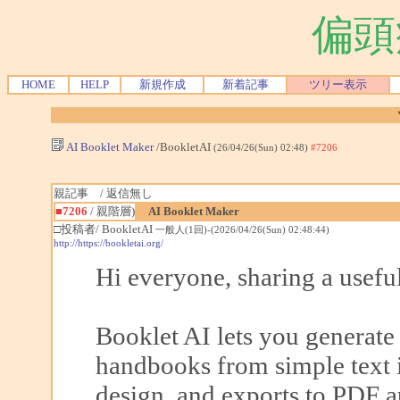
偏頭
HOME
HELP
新規作成
新着記事
ツリー表示
AI Booklet Maker
/BookletAI
(26/04/26(Sun) 02:48)
#7206
親記事 / 返信無し
■7206
/ 親階層)
AI Booklet Maker
□投稿者/ BookletAI
一般人(1回)-(2026/04/26(Sun) 02:48:44)
http://https://bookletai.org/
Hi everyone, sharing a useful
Booklet AI lets you generate
handbooks from simple text i
design, and exports to PDF a