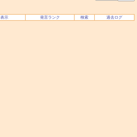
ク表示
発言ランク
検索
過去ログ