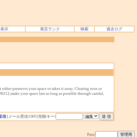
ク表示
発言ランク
検索
過去ログ
either preserves your space or takes it away. Clearing rows or
8212;make your space last as long as possible through careful,
返信
[メール受信/OFF]
削除キー/
Pass/