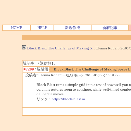
HOME
HELP
新規作成
新着記事
Block Blast: The Challenge of Making S..
/Olenna Robert
(26/05/
親記事 / 返信無し
■7209
/ 親階層)
Block Blast: The Challenge of Making Space L
□投稿者/ Olenna Robert
一般人(1回)-(2026/05/05(Tue) 15:58:27)
Block Blast turns a simple grid into a test of how well you
columns restores room to continue, while well-timed combos
deliberate moves.
リンク：
https://block-blast.io