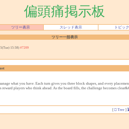
偏頭痛掲示板
ツリー表示
スレッド表示
トピッ
ツリー一括表示
05(Tue) 15:58)
#7209
ast
 manage what you have. Each turn gives you three block shapes, and every placement 
 reward players who think ahead. As the board fills, the challenge becomes clear&#
[
□ Tree
]