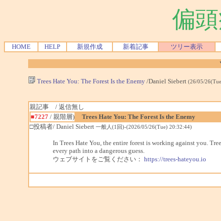
偏頭
HOME
HELP
新規作成
新着記事
ツリー表示
Trees Hate You: The Forest Is the Enemy
/Daniel Siebert
(26/05/26(Tue
親記事 / 返信無し
■7227
/ 親階層)
Trees Hate You: The Forest Is the Enemy
□投稿者/ Daniel Siebert
一般人(1回)-(2026/05/26(Tue) 20:32:44)
In Trees Hate You, the entire forest is working against you. Tr
every path into a dangerous guess.
ウェブサイトをご覧ください：
https://trees-hateyou.io