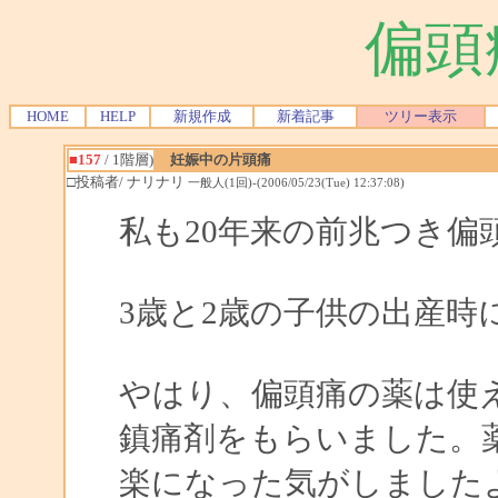
偏頭
HOME
HELP
新規作成
新着記事
ツリー表示
■157
/ 1階層)
妊娠中の片頭痛
□投稿者/ ナリナリ
一般人(1回)-(2006/05/23(Tue) 12:37:08)
私も20年来の前兆つき偏
3歳と2歳の子供の出産
やはり、偏頭痛の薬は使
鎮痛剤をもらいました。
楽になった気がしました