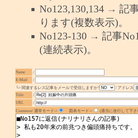
No123,130,134 →
ります(複数表示)。
No123-130 → 記
(連続表示)。
Name
/
E-Mail
/
└> 関連するレス記事をメールで受信しますか?
/ アドレス
Title
/
URL
/
Comment/ 通常モード->
図表モード->
(適当に改行して下さい