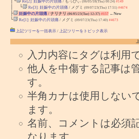
│└
Re[2]: 妊娠中の片頭痛
/ もっぴぃ
(06/05/18(Thu) 00:24)
#149
│ └
Re[3]: 妊娠中の片頭痛
/ メグミ
(09/07/23(Thu) 17:51)
#4674
├
妊娠中の片頭痛
/ ナリナリ
←Now
(06/05/23(Tue) 12:37)
#157
└
Re[1]: 妊娠中の片頭痛
/ メグミ
(09/07/23(Thu) 17:40)
#4673
上記ツリーを一括表示
/
上記ツリーをトピック表示
入力内容にタグは利用
他人を中傷する記事は
す。
半角カナは使用しない
ます。
名前、コメントは必須
なります。