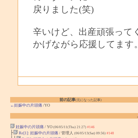
戻りました(笑)
辛いけど、出産頑張って
かげながら応援してます
前の記事
(元になった記事)
←妊娠中の片頭痛
/YO
妊娠中の片頭痛
/ YO
(06/05/11(Thu) 21:27)
#146
├
Re[1]: 妊娠中の片頭痛
/ 管理人
(06/05/13(Sat) 09:56)
#148