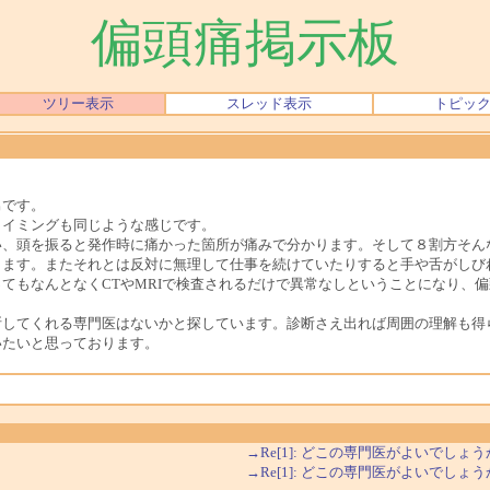
偏頭痛掲示板
ツリー表示
スレッド表示
トピッ
男です。
イミングも同じような感じです。
、頭を振ると発作時に痛かった箇所が痛みで分かります。そして８割方そん
ります。またそれとは反対に無理して仕事を続けていたりすると手や舌がしび
もなんとなくCTやMRIで検査されるだけで異常なしということになり、
してくれる専門医はないかと探しています。診断さえ出れば周囲の理解も得
いたいと思っております。
→Re[1]: どこの専門医がよいでしょ
→Re[1]: どこの専門医がよいでしょ