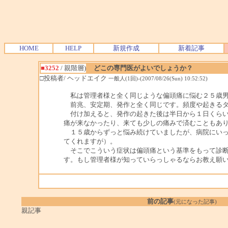
HOME
HELP
新規作成
新着記事
■3252
/ 親階層)
どこの専門医がよいでしょうか？
□投稿者/ ヘッドエイク
一般人(1回)-(2007/08/26(Sun) 10:52:52)
私は管理者様と全く同じような偏頭痛に悩む２５歳
前兆、安定期、発作と全く同じです。頻度や起きるタ
付け加えると、発作の起きた後は半日から１日くらい
痛が来なかったり、来ても少しの痛みで済むこともあ
１５歳からずっと悩み続けていましたが、病院にいって
てくれますが）。
そこでこういう症状は偏頭痛という基準をもって診断
す。もし管理者様が知っていらっしゃるならお教え願
前の記事
(元になった記事)
親記事