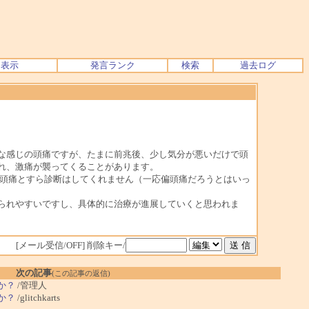
ク表示
発言ランク
検索
過去ログ
な感じの頭痛ですが、たまに前兆後、少し気分が悪いだけで頭
れ、激痛が襲ってくることがあります。
偏頭痛とすら診断はしてくれません（一応偏頭痛だろうとはいっ
られやすいですし、具体的に治療が進展していくと思われま
[メール受信/OFF]
削除キー/
次の記事
(この記事の返信)
うか？
/管理人
うか？
/glitchkarts