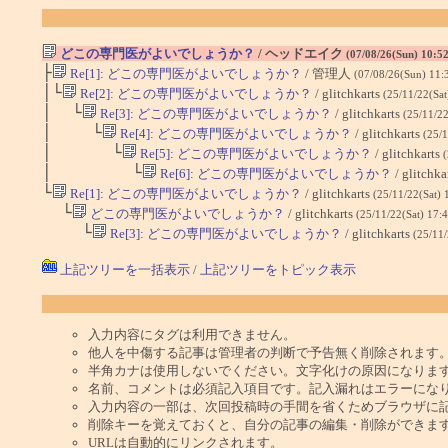
どこの専門医がよいでしょうか？
/ ヘッドエイク
(07/08/26(Sun) 10:5
├
Re[1]: どこの専門医がよいでしょうか？
/ 管理人
(07/08/26(Sun) 11:
│└
Re[2]: どこの専門医がよいでしょうか？
/ glitchkarts
(25/11/22(Sat
│ └
Re[3]: どこの専門医がよいでしょうか？
/ glitchkarts
(25/11/22
│ └
Re[4]: どこの専門医がよいでしょうか？
/ glitchkarts
(25/1
│ └
Re[5]: どこの専門医がよいでしょうか？
/ glitchkarts
(
│ └
Re[6]: どこの専門医がよいでしょうか？
/ glitchka
└
Re[1]: どこの専門医がよいでしょうか？
/ glitchkarts
(25/11/22(Sat) 
└
どこの専門医がよいでしょうか？
/ glitchkarts
(25/11/22(Sat) 17:
└
Re[3]: どこの専門医がよいでしょうか？
/ glitchkarts
(25/11/
上記ツリーを一括表示
/
上記ツリーをトピック表示
入力内容にタグは利用できません。
他人を中傷する記事は管理者の判断で予告無く削除されます
半角カナは使用しないでください。文字化けの原因になりま
名前、コメントは必須記入項目です。記入漏れはエラーにな
入力内容の一部は、次回投稿時の手間を省くためブラウザに
削除キーを覚えておくと、自分の記事の編集・削除ができま
URLは自動的にリンクされます。