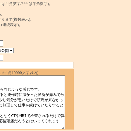
は半角英字/*** は半角数字)。
)。
ンクになります(複数表示)。
ます(連続表示)。
/半角10000文字以内)