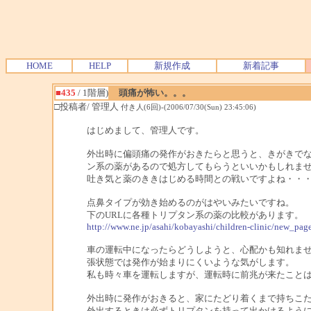
HOME
HELP
新規作成
新着記事
■435
/ 1階層)
頭痛が怖い。。。
□投稿者/ 管理人
付き人(6回)-(2006/07/30(Sun) 23:45:06)
はじめまして、管理人です。
外出時に偏頭痛の発作がおきたらと思うと、きがきで
ン系の薬があるので処方してもらうといいかもしれま
吐き気と薬のききはじめる時間との戦いですよね・・
点鼻タイプが効き始めるのがはやいみたいですね。
下のURLに各種トリプタン系の薬の比較があります。
http://www.ne.jp/asahi/kobayashi/children-clinic/new_p
車の運転中になったらどうしようと、心配かも知れま
張状態では発作が始まりにくいような気がします。
私も時々車を運転しますが、運転時に前兆が来たこと
外出時に発作がおきると、家にたどり着くまで持ちこ
外出するときは必ずトリプタンを持って出かけるよう