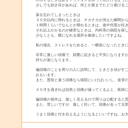
少しでも効き目があれば、何とか家までたどり着ける
薬を忘れてしまったときは
３０分以内に帰れるときは、チカチカが消えた瞬間か
１時間くらいでなんとか帰れるときは、途中何度か吐
それ以上かかるのが確実なときは、内科系の病院を探
少なくとも、横になれる場所を確保したいですよね。
私の場合、ストレスをためると、一瞬楽になったとき
非常に激しい頭痛で、頻繁に起きると不安になります
持ちが楽になります。
偏頭痛のことを周りの人に説明して、ときどき頭がす
おもいます。
また、普段と違う頭痛なら病院にいけばいいし、血管の
４０才を過ぎれば自然と頭痛が減ってくるよと、医師
偏頭痛の発作は、激しく見えるので周りは心配すると
また、苦しいですが、激しく吐いて、頭痛が去って元
うまく頭痛と付き合えるようになるといいですね。お