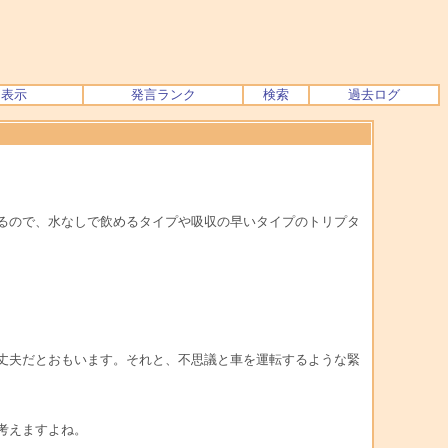
ク表示
発言ランク
検索
過去ログ
るので、水なしで飲めるタイプや吸収の早いタイプのトリプタ
丈夫だとおもいます。それと、不思議と車を運転するような緊
考えますよね。