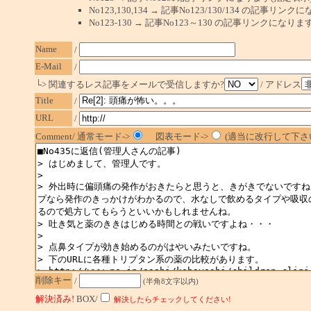
No123,130,134 → 記事No123/130/134 の記事リ
No123-130 → 記事No123～130 の記事リンクになり
Name
/
E-Mail
/
└> 関連するレス記事をメールで受信しますか?
/ アドレス
Title
/
URL
/
Comment/ 通常モード->
図表モード->
(適当に改行して下さい
削除キー
/
(半角8文字以内)
解決済み!
BOX/
解決したらチェックしてください!