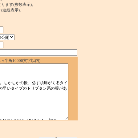
ンクになります(複数表示)。
ます(連続表示)。
/半角10000文字以内)