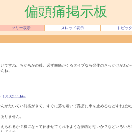
偏頭痛掲示板
ツリー表示
スレッド表示
トピッ
ないですね。ちかちかの後、必ず頭痛がくるタイプなら発作のきっかけがわか
せんね。
・
age_10132111.htm
せんがたいてい前兆がきて、すぐに落ち着いて路肩に車を止めるなどすれば大
はありません。
たえられるか？横になって休ませてくれるような病院がないか？などいろいろ
にしてます。