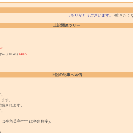
→ありがとうございます。
/吐きたく
上記関連ツリー
70
0(Sun) 10:48)
#4827
上記の記事へ返信
。
す。
ります。
記録されます。
す。
は半角英字/*** は半角数字)。
)。