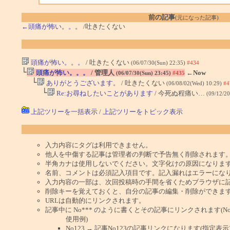
前の記事
(元になった記事)
←頭痛が怖い。。。
/吐きたくない
頭痛が怖い。。。
/ 吐きたくない
(06/07/30(Sun) 22:35)
#434
└
頭痛が怖い。。。
/ 管理人
←Now
(06/07/30(Sun) 23:45)
#435
└
ありがとうございます。
/ 吐きたくない
(06/08/02(Wed) 10:29)
#4
└
Re:お尋ねしたいことがあります
/ 今死ぬ程痛い…
(09/12/2
上記ツリーを一括表示
/
上記ツリーをトピック表示
入力内容にタグは利用できません。
他人を中傷する記事は管理者の判断で予告無く削除されます
半角カナは使用しないでください。文字化けの原因になりま
名前、コメントは必須記入項目です。記入漏れはエラーにな
入力内容の一部は、次回投稿時の手間を省くためブラウザに
削除キーを覚えておくと、自分の記事の編集・削除ができま
URLは自動的にリンクされます。
記事中に No*** のように書くとその記事にリンクされます(No 
使用例)
No123 → 記事No123の記事リンクになります(指定表示