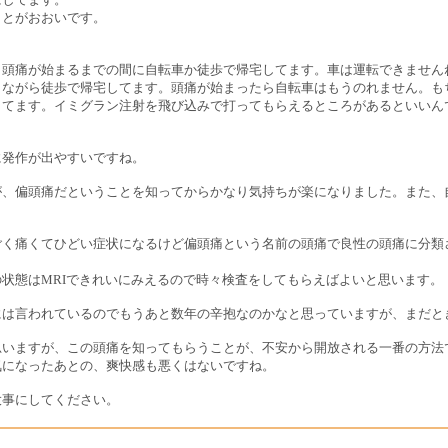
ことがおおいです。
ら頭痛が始まるまでの間に自転車か徒歩で帰宅してます。車は運転できません
きながら徒歩で帰宅してます。頭痛が始まったら自転車はもうのれません。も
してます。イミグラン注射を飛び込みで打ってもらえるところがあるといいん
に発作が出やすいですね。
が、偏頭痛だということを知ってからかなり気持ちが楽になりました。また、
ごく痛くてひどい症状になるけど偏頭痛という名前の頭痛で良性の頭痛に分類
状態はMRIできれいにみえるので時々検査をしてもらえばよいと思います。
には言われているのでもうあと数年の辛抱なのかなと思っていますが、まだと
思いますが、この頭痛を知ってもらうことが、不安から開放される一番の方法
気になったあとの、爽快感も悪くはないですね。
大事にしてください。