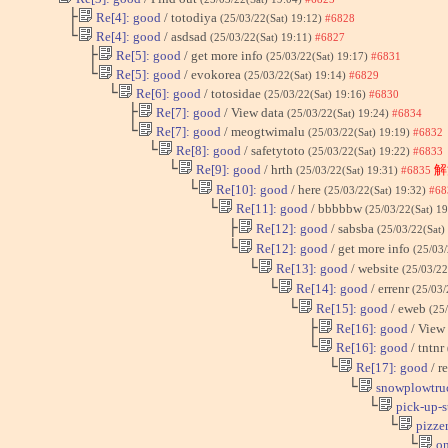
├
Re[4]: good
/ totodiya
(25/03/22(Sat) 19:12)
#6828
└
Re[4]: good
/ asdsad
(25/03/22(Sat) 19:11)
#6827
├
Re[5]: good
/ get more info
(25/03/22(Sat) 19:17)
#6831
└
Re[5]: good
/ evokorea
(25/03/22(Sat) 19:14)
#6829
└
Re[6]: good
/ totosidae
(25/03/22(Sat) 19:16)
#6830
├
Re[7]: good
/ View data
(25/03/22(Sat) 19:24)
#6834
└
Re[7]: good
/ meogtwimalu
(25/03/22(Sat) 19:19)
#6832
└
Re[8]: good
/ safetytoto
(25/03/22(Sat) 19:22)
#6833
└
Re[9]: good
/ hrth
解
(25/03/22(Sat) 19:31)
#6835
└
Re[10]: good
/ here
(25/03/22(Sat) 19:32)
#68
└
Re[11]: good
/ bbbbbw
(25/03/22(Sat) 1
├
Re[12]: good
/ sabsba
(25/03/22(Sat)
└
Re[12]: good
/ get more info
(25/03/
└
Re[13]: good
/ website
(25/03/22
└
Re[14]: good
/ errenr
(25/03/
└
Re[15]: good
/ eweb
(25
├
Re[16]: good
/ View
└
Re[16]: good
/ tntnr
└
Re[17]: good
/ r
└
snowplowtru
└
pick-up-s
└
pizzer
└
on