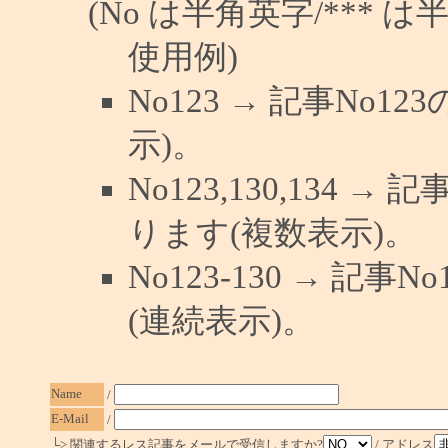
(No は半角英字/*** は
使用例)
No123 → 記事No
示)。
No123,130,134 →
ります(複数表示)。
No123-130 → 記
(連続表示)。
Name
/
E-Mail
/
└> 関連するレス記事をメールで受信しますか?
/ アドレス