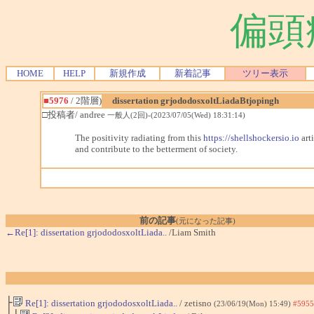
偏頭
HOME
HELP
新規作成
新着記事
ツリー表示
■5976
/ 2階層)
dissertation grjododosxoltLiadaBtjopingh
□投稿者/ andree
一般人(2回)-(2023/07/05(Wed) 18:31:14)
The positivity radiating from this
https://shellshockersio.io
arti
and contribute to the betterment of society.
前の記事
(元になった記事)
←Re[1]: dissertation grjododosxoltLiada..
/Liam Smith
├
Re[1]: dissertation grjododosxoltLiada..
/ zetisno
(23/06/19(Mon) 15:49)
#5955