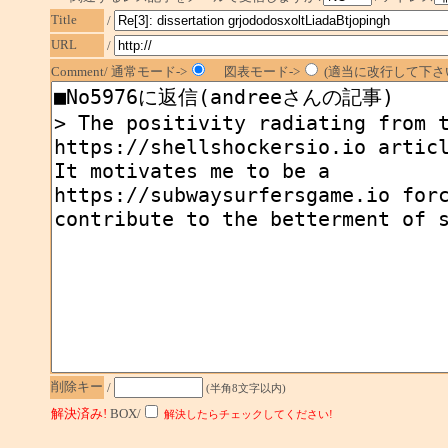
Title
/
URL
/
Comment/ 通常モード->
図表モード->
(適当に改行して下さい
削除キー
/
(半角8文字以内)
解決済み!
BOX/
解決したらチェックしてください!