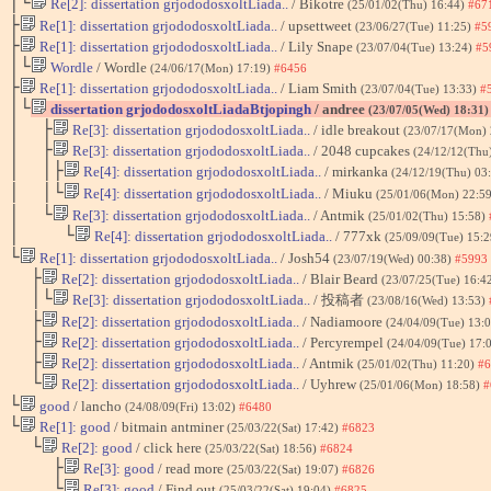
│└
Re[2]: dissertation grjododosxoltLiada..
/ Bikotre
(25/01/02(Thu) 16:44)
#67
├
Re[1]: dissertation grjododosxoltLiada..
/ upsettweet
(23/06/27(Tue) 11:25)
#5
├
Re[1]: dissertation grjododosxoltLiada..
/ Lily Snape
(23/07/04(Tue) 13:24)
#5
│└
Wordle
/ Wordle
(24/06/17(Mon) 17:19)
#6456
├
Re[1]: dissertation grjododosxoltLiada..
/ Liam Smith
(23/07/04(Tue) 13:33)
#
│└
dissertation grjododosxoltLiadaBtjopingh
/ andree
(23/07/05(Wed) 18:31
│ ├
Re[3]: dissertation grjododosxoltLiada..
/ idle breakout
(23/07/17(Mon)
│ ├
Re[3]: dissertation grjododosxoltLiada..
/ 2048 cupcakes
(24/12/12(Thu
│ │├
Re[4]: dissertation grjododosxoltLiada..
/ mirkanka
(24/12/19(Thu) 03
│ │└
Re[4]: dissertation grjododosxoltLiada..
/ Miuku
(25/01/06(Mon) 22:5
│ └
Re[3]: dissertation grjododosxoltLiada..
/ Antmik
(25/01/02(Thu) 15:58)
│ └
Re[4]: dissertation grjododosxoltLiada..
/ 777xk
(25/09/09(Tue) 15:
└
Re[1]: dissertation grjododosxoltLiada..
/ Josh54
(23/07/19(Wed) 00:38)
#5993
├
Re[2]: dissertation grjododosxoltLiada..
/ Blair Beard
(23/07/25(Tue) 16:4
│└
Re[3]: dissertation grjododosxoltLiada..
/ 投稿者
(23/08/16(Wed) 13:53)
├
Re[2]: dissertation grjododosxoltLiada..
/ Nadiamoore
(24/04/09(Tue) 13:
├
Re[2]: dissertation grjododosxoltLiada..
/ Percyrempel
(24/04/09(Tue) 17:
├
Re[2]: dissertation grjododosxoltLiada..
/ Antmik
(25/01/02(Thu) 11:20)
#6
└
Re[2]: dissertation grjododosxoltLiada..
/ Uyhrew
(25/01/06(Mon) 18:58)
#
└
good
/ lancho
(24/08/09(Fri) 13:02)
#6480
└
Re[1]: good
/ bitmain antminer
(25/03/22(Sat) 17:42)
#6823
└
Re[2]: good
/ click here
(25/03/22(Sat) 18:56)
#6824
├
Re[3]: good
/ read more
(25/03/22(Sat) 19:07)
#6826
└
Re[3]: good
/ Find out
(25/03/22(Sat) 19:04)
#6825