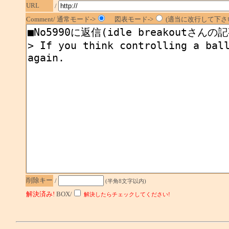
URL
/
Comment/ 通常モード->
図表モード->
(適当に改行して下さい
削除キー
/
(半角8文字以内)
解決済み!
BOX/
解決したらチェックしてください!