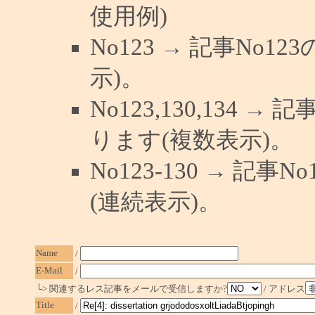
使用例)
No123 → 記事No
示)。
No123,130,134 →
ります(複数表示)。
No123-130 → 記
(連続表示)。
Name
/
E-Mail
/
└> 関連するレス記事をメールで受信しますか?
/ アドレス
Title
/