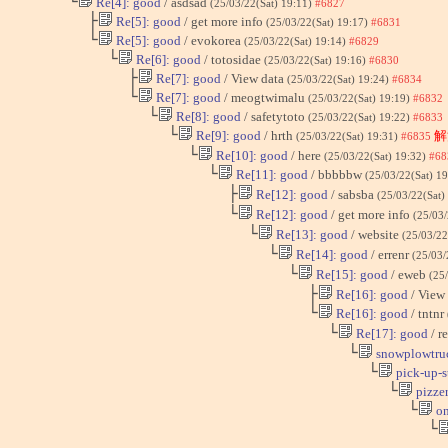
└
Re[4]: good
/ asdsad
(25/03/22(Sat) 19:11)
#6827
├
Re[5]: good
/ get more info
(25/03/22(Sat) 19:17)
#6831
└
Re[5]: good
/ evokorea
(25/03/22(Sat) 19:14)
#6829
└
Re[6]: good
/ totosidae
(25/03/22(Sat) 19:16)
#6830
├
Re[7]: good
/ View data
(25/03/22(Sat) 19:24)
#6834
└
Re[7]: good
/ meogtwimalu
(25/03/22(Sat) 19:19)
#6832
└
Re[8]: good
/ safetytoto
(25/03/22(Sat) 19:22)
#6833
└
Re[9]: good
/ hrth
解
(25/03/22(Sat) 19:31)
#6835
└
Re[10]: good
/ here
(25/03/22(Sat) 19:32)
#68
└
Re[11]: good
/ bbbbbw
(25/03/22(Sat) 1
├
Re[12]: good
/ sabsba
(25/03/22(Sat)
└
Re[12]: good
/ get more info
(25/03/
└
Re[13]: good
/ website
(25/03/22
└
Re[14]: good
/ errenr
(25/03/
└
Re[15]: good
/ eweb
(25
├
Re[16]: good
/ View
└
Re[16]: good
/ tntnr
└
Re[17]: good
/ r
└
snowplowtru
└
pick-up-s
└
pizzer
└
on
└