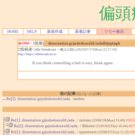
偏頭
HOME
HELP
新規作成
新着記事
ツリー表示
■5990
/ 3階層)
dissertation grjododosxoltLiadaBtjopingh
□投稿者/ idle breakout
一般人(1回)-(2023/07/17(Mon) 22:17:10)
http://https://idlebreakout.io
If you think controlling a ball is easy, think again.
前の記事
(元になった記事)
←Re[2]: dissertation grjododosxoltLiada..
/andree
├
Re[1]: dissertation grjododosxoltLiada..
/ zetisno
(23/06/19(Mon) 15:49)
#5955
│└
Re[2]: dissertation grjododosxoltLiada..
/ Bikotre
(25/01/02(Thu) 16:44)
#67
├
Re[1]: dissertation grjododosxoltLiada..
/ upsettweet
(23/06/27(Tue) 11:25)
#5