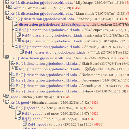
├
Re[1]: dissertation grjododosxoltLiada..
/ Lily Snape
(23/07/04(Tue) 13:24)
#5
│└
Wordle
/ Wordle
(24/06/17(Mon) 17:19)
#6456
├
Re[1]: dissertation grjododosxoltLiada..
/ Liam Smith
(23/07/04(Tue) 13:33)
#
│└
Re[2]: dissertation grjododosxoltLiada..
/ andree
(23/07/05(Wed) 18:31)
#597
│ ├
dissertation grjododosxoltLiadaBtjopingh
/ idle breakout
(23/07/17(
│ ├
Re[3]: dissertation grjododosxoltLiada..
/ 2048 cupcakes
(24/12/12(Thu
│ │├
Re[4]: dissertation grjododosxoltLiada..
/ mirkanka
(24/12/19(Thu) 03
│ │└
Re[4]: dissertation grjododosxoltLiada..
/ Miuku
(25/01/06(Mon) 22:5
│ └
Re[3]: dissertation grjododosxoltLiada..
/ Antmik
(25/01/02(Thu) 15:58)
│ └
Re[4]: dissertation grjododosxoltLiada..
/ 777xk
(25/09/09(Tue) 15:
└
Re[1]: dissertation grjododosxoltLiada..
/ Josh54
(23/07/19(Wed) 00:38)
#5993
├
Re[2]: dissertation grjododosxoltLiada..
/ Blair Beard
(23/07/25(Tue) 16:4
│└
Re[3]: dissertation grjododosxoltLiada..
/ 投稿者
(23/08/16(Wed) 13:53)
├
Re[2]: dissertation grjododosxoltLiada..
/ Nadiamoore
(24/04/09(Tue) 13:
├
Re[2]: dissertation grjododosxoltLiada..
/ Percyrempel
(24/04/09(Tue) 17:
├
Re[2]: dissertation grjododosxoltLiada..
/ Antmik
(25/01/02(Thu) 11:20)
#6
└
Re[2]: dissertation grjododosxoltLiada..
/ Uyhrew
(25/01/06(Mon) 18:58)
#
└
good
/ lancho
(24/08/09(Fri) 13:02)
#6480
└
Re[1]: good
/ bitmain antminer
(25/03/22(Sat) 17:42)
#6823
└
Re[2]: good
/ click here
(25/03/22(Sat) 18:56)
#6824
├
Re[3]: good
/ read more
(25/03/22(Sat) 19:07)
#6826
└
Re[3]: good
/ Find out
(25/03/22(Sat) 19:04)
#6825
├
Re[4]: good
/ totodiya
(25/03/22(Sat) 19:12)
#6828