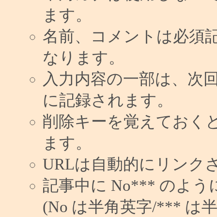
ます。
名前、コメントは必須
なります。
入力内容の一部は、次
に記録されます。
削除キーを覚えておく
ます。
URLは自動的にリンク
記事中に No*** の
(No は半角英字/*** は