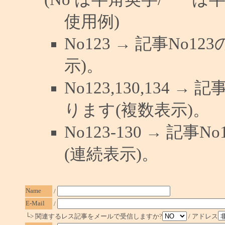
使用例)
No123 → 記事No
示)。
No123,130,134 →
ります(複数表示)。
No123-130 → 記
(連続表示)。
Name
/
E-Mail
/
└> 関連するレス記事をメールで受信しますか?
/ アドレス