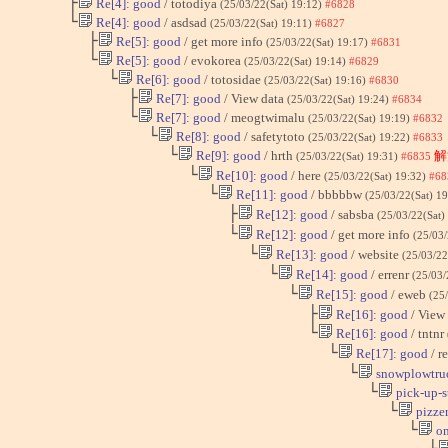
├
Re[4]: good
/ totodiya
(25/03/22(Sat) 19:12)
#6828
└
Re[4]: good
/ asdsad
(25/03/22(Sat) 19:11)
#6827
├
Re[5]: good
/ get more info
(25/03/22(Sat) 19:17)
#6831
└
Re[5]: good
/ evokorea
(25/03/22(Sat) 19:14)
#6829
└
Re[6]: good
/ totosidae
(25/03/22(Sat) 19:16)
#6830
├
Re[7]: good
/ View data
(25/03/22(Sat) 19:24)
#6834
└
Re[7]: good
/ meogtwimalu
(25/03/22(Sat) 19:19)
#6832
└
Re[8]: good
/ safetytoto
(25/03/22(Sat) 19:22)
#6833
└
Re[9]: good
/ hrth
解
(25/03/22(Sat) 19:31)
#6835
└
Re[10]: good
/ here
(25/03/22(Sat) 19:32)
#68
└
Re[11]: good
/ bbbbbw
(25/03/22(Sat) 1
├
Re[12]: good
/ sabsba
(25/03/22(Sat)
└
Re[12]: good
/ get more info
(25/03/
└
Re[13]: good
/ website
(25/03/22
└
Re[14]: good
/ errenr
(25/03/
└
Re[15]: good
/ eweb
(25
├
Re[16]: good
/ View
└
Re[16]: good
/ tntnr
└
Re[17]: good
/ r
└
snowplowtru
└
pick-up-s
└
pizzer
└
on