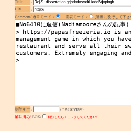
Title
/
URL
/
Comment/ 通常モード->
図表モード->
(適当に改行して下さい
削除キー
/
(半角8文字以内)
解決済み!
BOX/
解決したらチェックしてください!