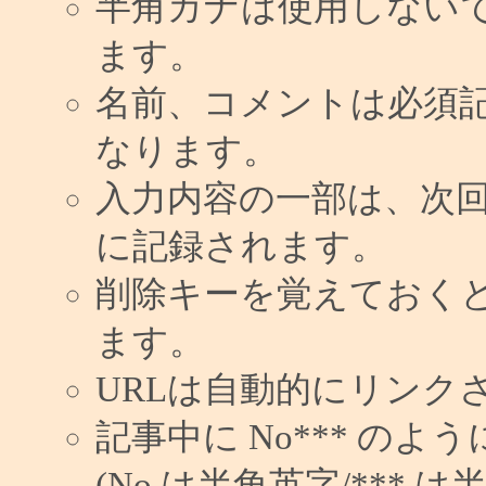
半角カナは使用しない
ます。
名前、コメントは必須
なります。
入力内容の一部は、次
に記録されます。
削除キーを覚えておく
ます。
URLは自動的にリンク
記事中に No*** の
(No は半角英字/*** は