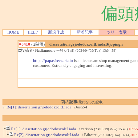
偏頭
HOME
HELP
新規作成
新着記事
ツリー表示
■6410
/ 2階層)
dissertation grjododosxoltLiadaBtjopingh
□投稿者/ Nadiamoore
一般人(1回)-(2024/04/09(Tue) 13:04:58)
https://papasfreezeria.io
is an ice cream shop management game i
customers. Extremely engaging and interesting.
前の記事
(元になった記事)
←Re[1]: dissertation grjododosxoltLiada..
/Josh54
├
Re[1]: dissertation grjododosxoltLiada..
/ zetisno
(23/06/19(Mon) 15:49)
#5955
│└
Re[2]: dissertation grjododosxoltLiada..
/ Bikotre
(25/01/02(Thu) 16:44)
#67