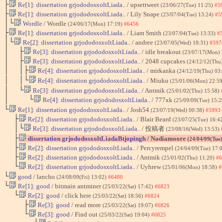
├
Re[1]: dissertation grjododosxoltLiada..
/ upsettweet
(23/06/27(Tue) 11:25)
#5
├
Re[1]: dissertation grjododosxoltLiada..
/ Lily Snape
(23/07/04(Tue) 13:24)
#5
│└
Wordle
/ Wordle
(24/06/17(Mon) 17:19)
#6456
├
Re[1]: dissertation grjododosxoltLiada..
/ Liam Smith
(23/07/04(Tue) 13:33)
#
│└
Re[2]: dissertation grjododosxoltLiada..
/ andree
(23/07/05(Wed) 18:31)
#597
│ ├
Re[3]: dissertation grjododosxoltLiada..
/ idle breakout
(23/07/17(Mon)
│ ├
Re[3]: dissertation grjododosxoltLiada..
/ 2048 cupcakes
(24/12/12(Thu
│ │├
Re[4]: dissertation grjododosxoltLiada..
/ mirkanka
(24/12/19(Thu) 03
│ │└
Re[4]: dissertation grjododosxoltLiada..
/ Miuku
(25/01/06(Mon) 22:5
│ └
Re[3]: dissertation grjododosxoltLiada..
/ Antmik
(25/01/02(Thu) 15:58)
│ └
Re[4]: dissertation grjododosxoltLiada..
/ 777xk
(25/09/09(Tue) 15:
└
Re[1]: dissertation grjododosxoltLiada..
/ Josh54
(23/07/19(Wed) 00:38)
#5993
├
Re[2]: dissertation grjododosxoltLiada..
/ Blair Beard
(23/07/25(Tue) 16:4
│└
Re[3]: dissertation grjododosxoltLiada..
/ 投稿者
(23/08/16(Wed) 13:53)
├
dissertation grjododosxoltLiadaBtjopingh
/ Nadiamoore
(24/04/09(Tue
├
Re[2]: dissertation grjododosxoltLiada..
/ Percyrempel
(24/04/09(Tue) 17:
├
Re[2]: dissertation grjododosxoltLiada..
/ Antmik
(25/01/02(Thu) 11:20)
#6
└
Re[2]: dissertation grjododosxoltLiada..
/ Uyhrew
(25/01/06(Mon) 18:58)
#
└
good
/ lancho
(24/08/09(Fri) 13:02)
#6480
└
Re[1]: good
/ bitmain antminer
(25/03/22(Sat) 17:42)
#6823
└
Re[2]: good
/ click here
(25/03/22(Sat) 18:56)
#6824
├
Re[3]: good
/ read more
(25/03/22(Sat) 19:07)
#6826
└
Re[3]: good
/ Find out
(25/03/22(Sat) 19:04)
#6825