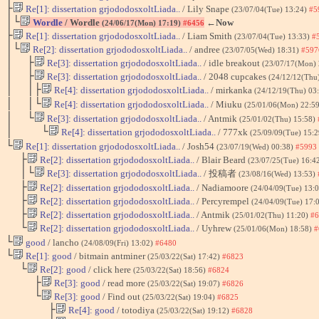
├
Re[1]: dissertation grjododosxoltLiada..
/ Lily Snape
(23/07/04(Tue) 13:24)
#5
│└
Wordle
/ Wordle
←Now
(24/06/17(Mon) 17:19)
#6456
├
Re[1]: dissertation grjododosxoltLiada..
/ Liam Smith
(23/07/04(Tue) 13:33)
#
│└
Re[2]: dissertation grjododosxoltLiada..
/ andree
(23/07/05(Wed) 18:31)
#597
│ ├
Re[3]: dissertation grjododosxoltLiada..
/ idle breakout
(23/07/17(Mon)
│ ├
Re[3]: dissertation grjododosxoltLiada..
/ 2048 cupcakes
(24/12/12(Thu
│ │├
Re[4]: dissertation grjododosxoltLiada..
/ mirkanka
(24/12/19(Thu) 03
│ │└
Re[4]: dissertation grjododosxoltLiada..
/ Miuku
(25/01/06(Mon) 22:5
│ └
Re[3]: dissertation grjododosxoltLiada..
/ Antmik
(25/01/02(Thu) 15:58)
│ └
Re[4]: dissertation grjododosxoltLiada..
/ 777xk
(25/09/09(Tue) 15:
└
Re[1]: dissertation grjododosxoltLiada..
/ Josh54
(23/07/19(Wed) 00:38)
#5993
├
Re[2]: dissertation grjododosxoltLiada..
/ Blair Beard
(23/07/25(Tue) 16:4
│└
Re[3]: dissertation grjododosxoltLiada..
/ 投稿者
(23/08/16(Wed) 13:53)
├
Re[2]: dissertation grjododosxoltLiada..
/ Nadiamoore
(24/04/09(Tue) 13:
├
Re[2]: dissertation grjododosxoltLiada..
/ Percyrempel
(24/04/09(Tue) 17:
├
Re[2]: dissertation grjododosxoltLiada..
/ Antmik
(25/01/02(Thu) 11:20)
#6
└
Re[2]: dissertation grjododosxoltLiada..
/ Uyhrew
(25/01/06(Mon) 18:58)
#
└
good
/ lancho
(24/08/09(Fri) 13:02)
#6480
└
Re[1]: good
/ bitmain antminer
(25/03/22(Sat) 17:42)
#6823
└
Re[2]: good
/ click here
(25/03/22(Sat) 18:56)
#6824
├
Re[3]: good
/ read more
(25/03/22(Sat) 19:07)
#6826
└
Re[3]: good
/ Find out
(25/03/22(Sat) 19:04)
#6825
├
Re[4]: good
/ totodiya
(25/03/22(Sat) 19:12)
#6828