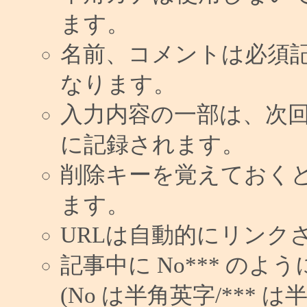
ます。
名前、コメントは必須
なります。
入力内容の一部は、次
に記録されます。
削除キーを覚えておく
ます。
URLは自動的にリンク
記事中に No*** の
(No は半角英字/*** は