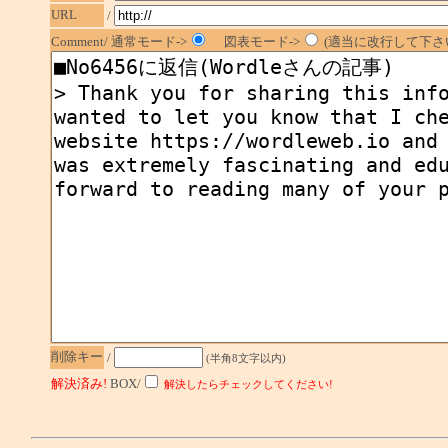
URL
/
Comment/ 通常モード->
図表モード->
(適当に改行して下さい
削除キー
/
(半角8文字以内)
解決済み!
BOX/
解決したらチェックしてください!