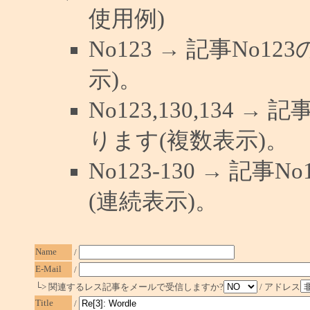
使用例)
No123 → 記事No
示)。
No123,130,134 →
ります(複数表示)。
No123-130 → 記
(連続表示)。
Name
/
E-Mail
/
└> 関連するレス記事をメールで受信しますか?
/ アドレス
Title
/