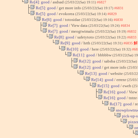
└
Re[4]: good
/ asdsad
(25/03/22(Sat) 19:11)
#6827
├
Re[5]: good
/ get more info
(25/03/22(Sat) 19:17)
#6831
└
Re[5]: good
/ evokorea
(25/03/22(Sat) 19:14)
#6829
└
Re[6]: good
/ totosidae
(25/03/22(Sat) 19:16)
#6830
├
Re[7]: good
/ View data
(25/03/22(Sat) 19:24)
#6834
└
Re[7]: good
/ meogtwimalu
(25/03/22(Sat) 19:19)
#6832
└
Re[8]: good
/ safetytoto
(25/03/22(Sat) 19:22)
#6833
└
Re[9]: good
/ hrth
解
(25/03/22(Sat) 19:31)
#6835
└
Re[10]: good
/ here
(25/03/22(Sat) 19:32)
#68
└
Re[11]: good
/ bbbbbw
(25/03/22(Sat) 1
├
Re[12]: good
/ sabsba
(25/03/22(Sat)
└
Re[12]: good
/ get more info
(25/03/
└
Re[13]: good
/ website
(25/03/22
└
Re[14]: good
/ errenr
(25/03/
└
Re[15]: good
/ eweb
(25
├
Re[16]: good
/ View
└
Re[16]: good
/ tntnr
└
Re[17]: good
/ r
└
snowplowtru
└
pick-up-s
└
pizzer
└
on
└