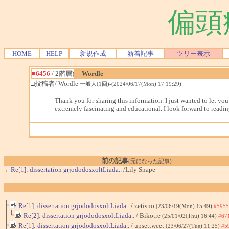
偏頭
HOME
HELP
新規作成
新着記事
ツリー表示
■6456
/ 2階層)
Wordle
□投稿者/ Wordle
一般人(1回)-(2024/06/17(Mon) 17:19:29)
Thank you for sharing this information. I just wanted to let y
extremely fascinating and educational. I look forward to readi
前の記事
(元になった記事)
←Re[1]: dissertation grjododosxoltLiada..
/Lily Snape
├
Re[1]: dissertation grjododosxoltLiada..
/ zetisno
(23/06/19(Mon) 15:49)
#5955
│└
Re[2]: dissertation grjododosxoltLiada..
/ Bikotre
(25/01/02(Thu) 16:44)
#67
├
Re[1]: dissertation grjododosxoltLiada..
/ upsettweet
(23/06/27(Tue) 11:25)
#5